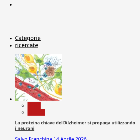
X
Categorie
ricercate
News
Ricerca
La proteina chiave dell’Alzheimer si propaga utilizzando
i neuroni
Salvo Franchina
14 Aprile 2026