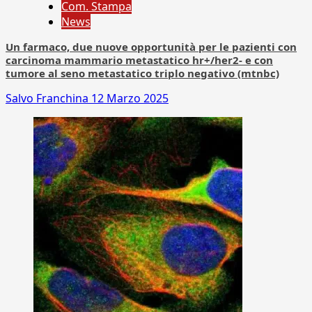
Com. Stampa
News
Un farmaco, due nuove opportunità per le pazienti con
carcinoma mammario metastatico hr+/her2- e con
tumore al seno metastatico triplo negativo (mtnbc)
Salvo Franchina
12 Marzo 2025