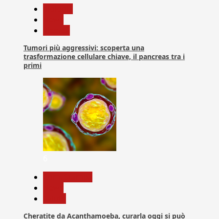
biologia
News
Ricerca
Tumori più aggressivi: scoperta una
trasformazione cellulare chiave, il pancreas tra i
primi
6
Com. Stampa
News
Salute
Cheratite da Acanthamoeba, curarla oggi si può