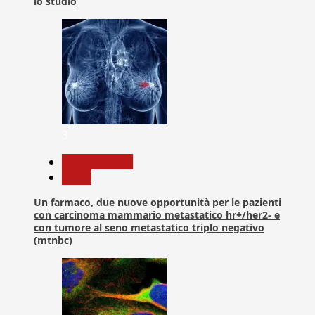
lo studio
3
Com. Stampa
News
Un farmaco, due nuove opportunità per le pazienti
con carcinoma mammario metastatico hr+/her2- e
con tumore al seno metastatico triplo negativo
(mtnbc)