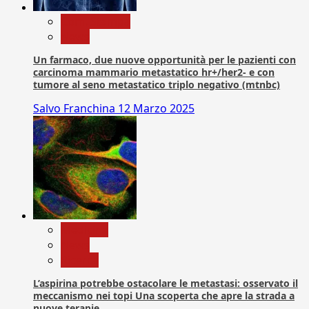
Com. Stampa
News
Un farmaco, due nuove opportunità per le pazienti con
carcinoma mammario metastatico hr+/her2- e con
tumore al seno metastatico triplo negativo (mtnbc)
Salvo Franchina
12 Marzo 2025
Medicina
News
Ricerca
L’aspirina potrebbe ostacolare le metastasi: osservato il
meccanismo nei topi Una scoperta che apre la strada a
nuove terapie