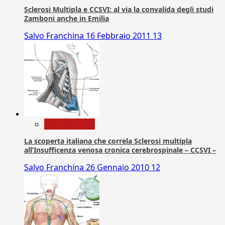
Sclerosi Multipla e CCSVI: al via la convalida degli studi
Zamboni anche in Emilia
Salvo Franchina
16 Febbraio 2011
13
Com. Stampa
La scoperta italiana che correla Sclerosi multipla
all’Insufficenza venosa cronica cerebrospinale – CCSVI –
Salvo Franchina
26 Gennaio 2010
12