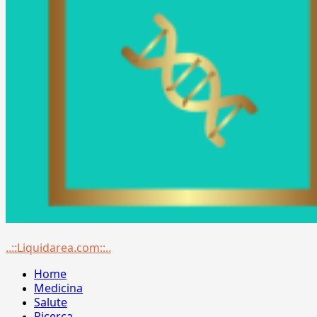
Menu
..::Liquidarea.com::..
principale
Home
Medicina
Salute
Ricerca