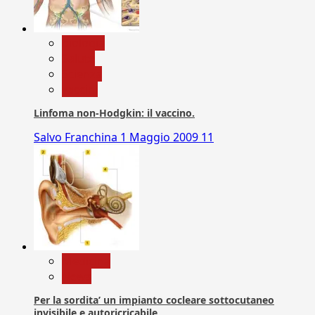
biologia
Salute
Scienza
vaccini
Linfoma non-Hodgkin: il vaccino.
Salvo Franchina
1 Maggio 2009
11
Medicina
News
Per la sordita’ un impianto cocleare sottocutaneo
invisibile e autoricricabile