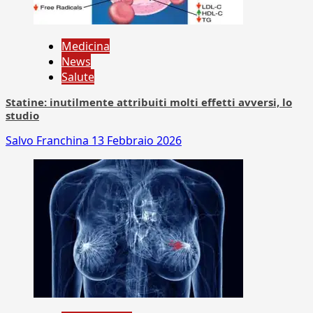
Medicina
News
Salute
Statine: inutilmente attribuiti molti effetti avversi, lo
studio
Salvo Franchina
13 Febbraio 2026