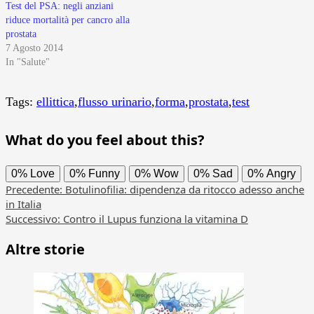
Test del PSA: negli anziani
riduce mortalità per cancro alla
prostata
7 Agosto 2014
In "Salute"
Tags:
ellittica
,
flusso urinario
,
forma
,
prostata
,
test
What do you feel about this?
0%
Love
0%
Funny
0%
Wow
0%
Sad
0%
Angry
Navigazione
Precedente:
Botulinofilia: dipendenza da ritocco adesso anche
in Italia
articolo
Successivo:
Contro il Lupus funziona la vitamina D
Altre storie