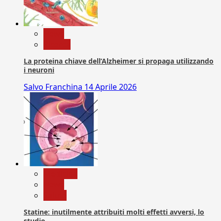
News
Ricerca
La proteina chiave dell’Alzheimer si propaga utilizzando
i neuroni
Salvo Franchina
14 Aprile 2026
Medicina
News
Salute
Statine: inutilmente attribuiti molti effetti avversi, lo
studio