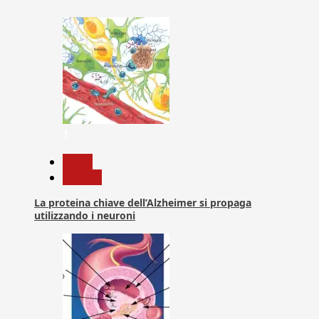
1
News
Ricerca
La proteina chiave dell’Alzheimer si propaga
utilizzando i neuroni