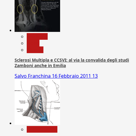
Medicina
News
Ricerca
Sclerosi Multipla e CCSVI: al via la convalida degli studi
Zamboni anche in Emilia
Salvo Franchina
16 Febbraio 2011
13
Com. Stampa