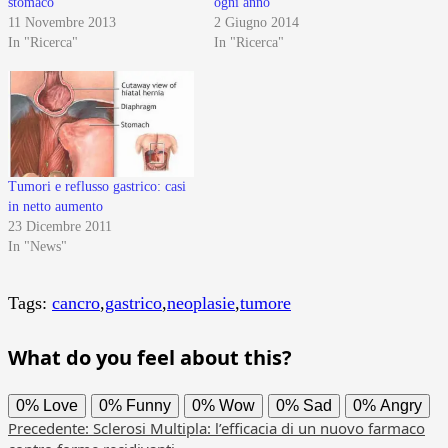
stomaco
ogni anno
11 Novembre 2013
2 Giugno 2014
In "Ricerca"
In "Ricerca"
Tumori e reflusso gastrico: casi
in netto aumento
23 Dicembre 2011
In "News"
Tags:
cancro
,
gastrico
,
neoplasie
,
tumore
What do you feel about this?
0%
Love
0%
Funny
0%
Wow
0%
Sad
0%
Angry
Navigazione
Precedente:
Sclerosi Multipla: l’efficacia di un nuovo farmaco