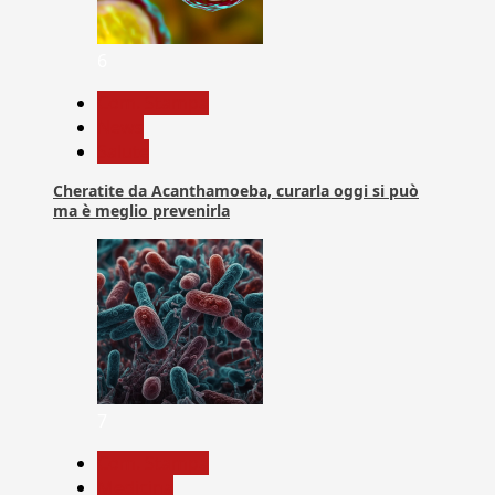
6
Com. Stampa
News
Salute
Cheratite da Acanthamoeba, curarla oggi si può
ma è meglio prevenirla
7
Com. Stampa
Medicina