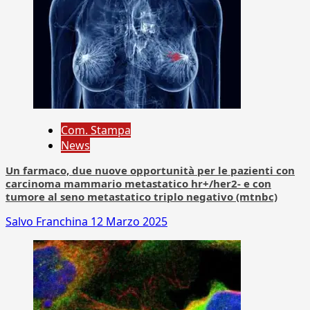
Com. Stampa
News
Un farmaco, due nuove opportunità per le pazienti con
carcinoma mammario metastatico hr+/her2- e con
tumore al seno metastatico triplo negativo (mtnbc)
Salvo Franchina
12 Marzo 2025