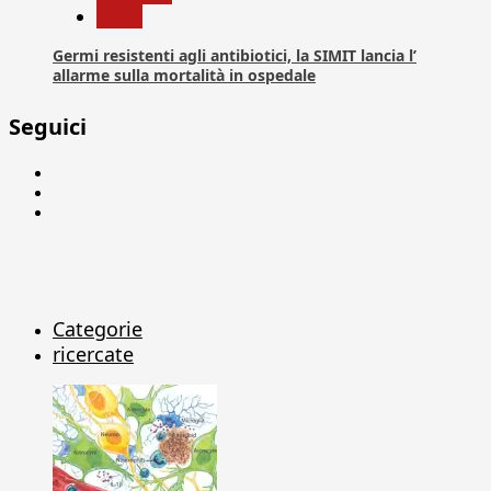
News
Germi resistenti agli antibiotici, la SIMIT lancia l’
allarme sulla mortalità in ospedale
Seguici
Facebook
Linkedin
X
Categorie
ricercate