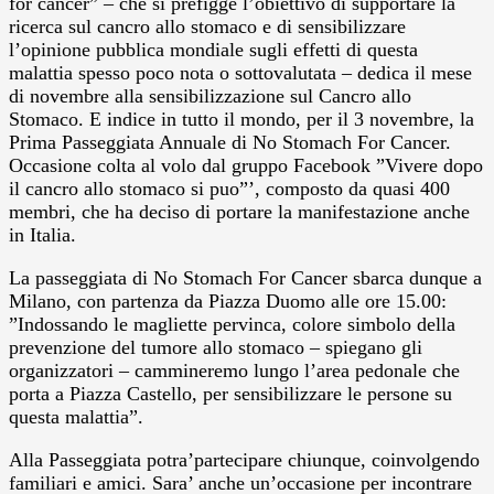
for cancer” – che si prefigge l’obiettivo di supportare la
ricerca sul cancro allo stomaco e di sensibilizzare
l’opinione pubblica mondiale sugli effetti di questa
malattia spesso poco nota o sottovalutata – dedica il mese
di novembre alla sensibilizzazione sul Cancro allo
Stomaco. E indice in tutto il mondo, per il 3 novembre, la
Prima Passeggiata Annuale di No Stomach For Cancer.
Occasione colta al volo dal gruppo Facebook ”Vivere dopo
il cancro allo stomaco si puo”’, composto da quasi 400
membri, che ha deciso di portare la manifestazione anche
in Italia.
La passeggiata di No Stomach For Cancer sbarca dunque a
Milano, con partenza da Piazza Duomo alle ore 15.00:
”Indossando le magliette pervinca, colore simbolo della
prevenzione del tumore allo stomaco – spiegano gli
organizzatori – cammineremo lungo l’area pedonale che
porta a Piazza Castello, per sensibilizzare le persone su
questa malattia”.
Alla Passeggiata potra’partecipare chiunque, coinvolgendo
familiari e amici. Sara’ anche un’occasione per incontrare