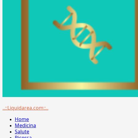
Menu
..::Liquidarea.com::..
principale
Home
Medicina
Salute
Ricerca