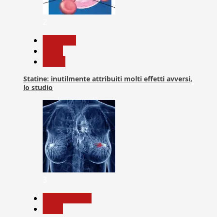
2
Medicina
News
Salute
Statine: inutilmente attribuiti molti effetti avversi,
lo studio
3
Com. Stampa
News