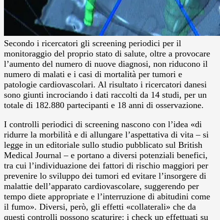
Secondo i ricercatori gli screening periodici per il
monitoraggio del proprio stato di salute, oltre a provocare
l’aumento del numero di nuove diagnosi, non riducono il
numero di malati e i casi di mortalità per tumori e
patologie cardiovascolari. Al risultato i ricercatori danesi
sono giunti incrociando i dati raccolti da 14 studi, per un
totale di 182.880 partecipanti e 18 anni di osservazione.
I controlli periodici di screening nascono con l’idea «di
ridurre la morbilità e di allungare l’aspettativa di vita – si
legge in un editoriale sullo studio pubblicato sul British
Medical Journal – e portano a diversi potenziali benefici,
tra cui l’individuazione dei fattori di rischio maggiori per
prevenire lo sviluppo dei tumori ed evitare l’insorgere di
malattie dell’apparato cardiovascolare, suggerendo per
tempo diete appropriate e l’interruzione di abitudini come
il fumo». Diversi, però, gli effetti «collaterali» che da
questi controlli possono scaturire: i check up effettuati su