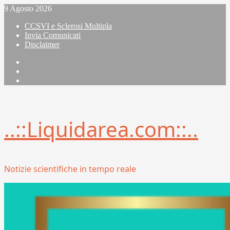
Vai
9 Agosto 2026
al
CCSVI e Sclerosi Multipla
contenuto
Invia Comunicati
Disclaimer
Facebook
Linkedin
X
..::Liquidarea.com::..
Notizie scientifiche in tempo reale