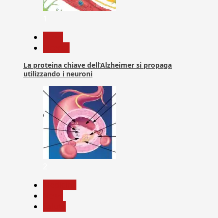
1
News
Ricerca
La proteina chiave dell’Alzheimer si propaga
utilizzando i neuroni
2
Medicina
News
Salute