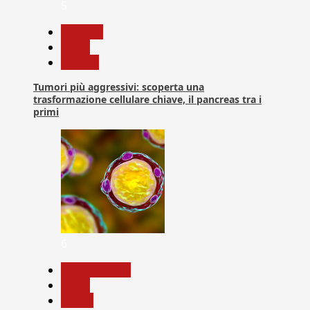
5
biologia
News
Ricerca
Tumori più aggressivi: scoperta una
trasformazione cellulare chiave, il pancreas tra i
primi
6
Com. Stampa
News
Salute