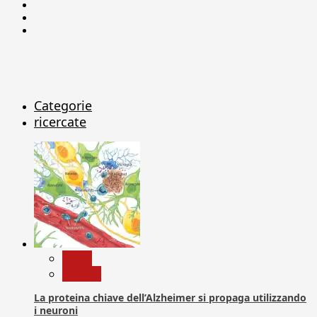
Facebook
Linkedin
X
Categorie
ricercate
News
Ricerca
La proteina chiave dell’Alzheimer si propaga utilizzando
i neuroni