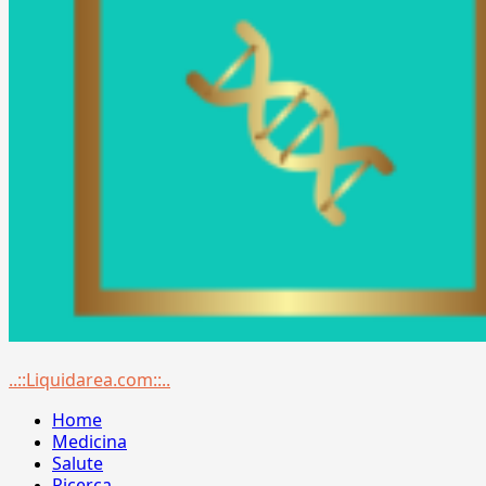
Menu
..::Liquidarea.com::..
principale
Home
Medicina
Salute
Ricerca