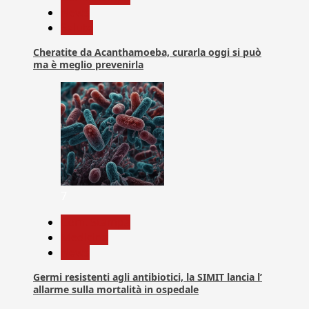
News
Salute
Cheratite da Acanthamoeba, curarla oggi si può
ma è meglio prevenirla
7
Com. Stampa
Medicina
News
Germi resistenti agli antibiotici, la SIMIT lancia l’
allarme sulla mortalità in ospedale