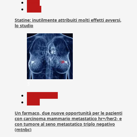
News
Salute
Statine: inutilmente attribuiti molti effetti avversi,
lo studio
3
Com. Stampa
News
Un farmaco, due nuove opportunità per le pazienti
con carcinoma mammario metastatico hr+/her2- e
con tumore al seno metastatico triplo negativo
(mtnbc)