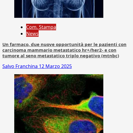
Com. Stampa
News
Un farmaco, due nuove opportunità per le pazienti con
carcinoma mammario metastatico hr+/her2- e con
tumore al seno metastatico triplo negativo (mtnbc)
Salvo Franchina
12 Marzo 2025