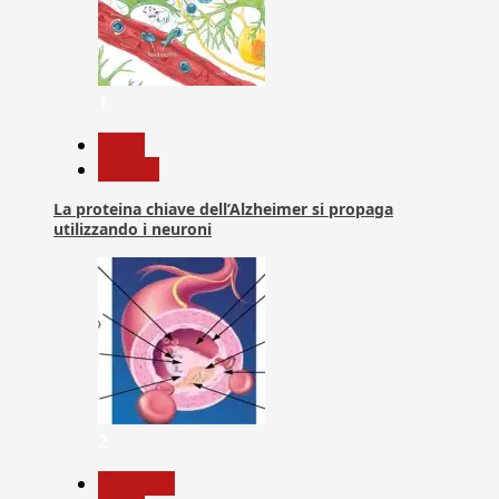
1
News
Ricerca
La proteina chiave dell’Alzheimer si propaga
utilizzando i neuroni
2
Medicina