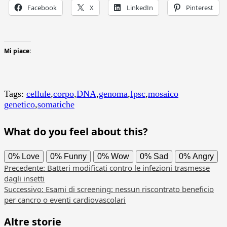
Facebook
X
LinkedIn
Pinterest
Mi piace:
Tags:
cellule
,
corpo
,
DNA
,
genoma
,
Ipsc
,
mosaico
genetico
,
somatiche
What do you feel about this?
0%
Love
0%
Funny
0%
Wow
0%
Sad
0%
Angry
Navigazione
Precedente:
Batteri modificati contro le infezioni trasmesse
dagli insetti
articolo
Successivo:
Esami di screening: nessun riscontrato beneficio
per cancro o eventi cardiovascolari
Altre storie