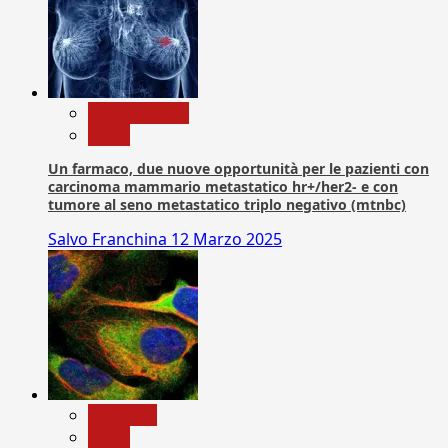
Com. Stampa
News
Un farmaco, due nuove opportunità per le pazienti con
carcinoma mammario metastatico hr+/her2- e con
tumore al seno metastatico triplo negativo (mtnbc)
Salvo Franchina
12 Marzo 2025
Medicina
News