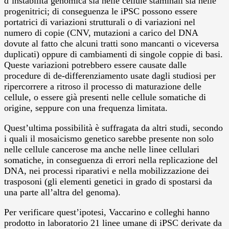
d’instabilità genomica sia nelle cellule staminali sia nelle
progenitrici; di conseguenza le iPSC possono essere
portatrici di variazioni strutturali o di variazioni nel
numero di copie (CNV, mutazioni a carico del DNA
dovute al fatto che alcuni tratti sono mancanti o viceversa
duplicati) oppure di cambiamenti di singole coppie di basi.
Queste variazioni potrebbero essere causate dalle
procedure di de-differenziamento usate dagli studiosi per
ripercorrere a ritroso il processo di maturazione delle
cellule, o essere già presenti nelle cellule somatiche di
origine, seppure con una frequenza limitata.
Quest’ultima possibilità è suffragata da altri studi, secondo
i quali il mosaicismo genetico sarebbe presente non solo
nelle cellule cancerose ma anche nelle linee cellulari
somatiche, in conseguenza di errori nella replicazione del
DNA, nei processi riparativi e nella mobilizzazione dei
trasposoni (gli elementi genetici in grado di spostarsi da
una parte all’altra del genoma).
Per verificare quest’ipotesi, Vaccarino e colleghi hanno
prodotto in laboratorio 21 linee umane di iPSC derivate da