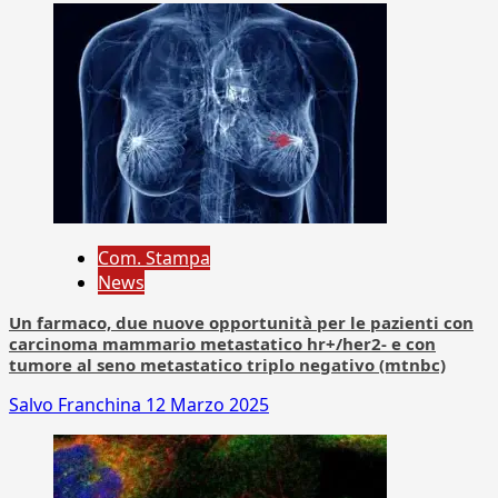
Com. Stampa
News
Un farmaco, due nuove opportunità per le pazienti con
carcinoma mammario metastatico hr+/her2- e con
tumore al seno metastatico triplo negativo (mtnbc)
Salvo Franchina
12 Marzo 2025