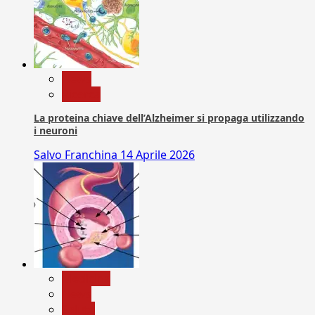
News
Ricerca
La proteina chiave dell’Alzheimer si propaga utilizzando
i neuroni
Salvo Franchina
14 Aprile 2026
Medicina
News
Salute