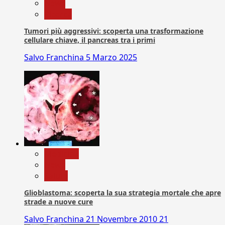
News
Ricerca
Tumori più aggressivi: scoperta una trasformazione
cellulare chiave, il pancreas tra i primi
Salvo Franchina
5 Marzo 2025
Medicina
News
Salute
Glioblastoma: scoperta la sua strategia mortale che apre
strade a nuove cure
Salvo Franchina
21 Novembre 2010
21