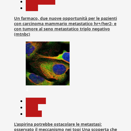
Com. Stampa
News
Un farmaco, due nuove opportunità per le pazienti
con carcinoma mammario metastatico hr+/her2- e
con tumore al seno metastatico triplo negativo
(mtnbc)
4
Medicina
News
Ricerca
L’aspirina potrebbe ostacolare le metastasi:
osservato il meccanismo nei topi Una scoperta che