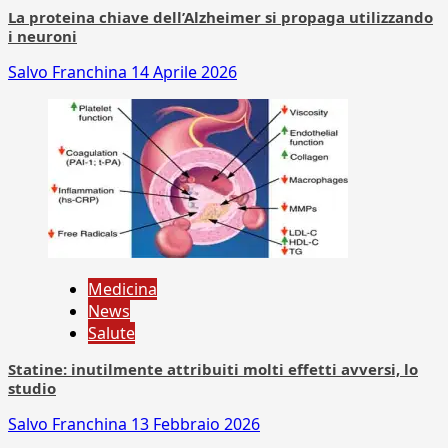
La proteina chiave dell’Alzheimer si propaga utilizzando
i neuroni
Salvo Franchina
14 Aprile 2026
Medicina
News
Salute
Statine: inutilmente attribuiti molti effetti avversi, lo
studio
Salvo Franchina
13 Febbraio 2026