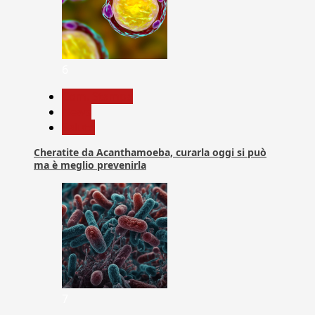
6
Com. Stampa
News
Salute
Cheratite da Acanthamoeba, curarla oggi si può
ma è meglio prevenirla
7