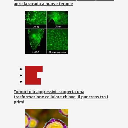
apre la strada a nuove terapie
5
biologia
News
Ricerca
Tumori più aggressivi: scoperta una
trasformazione cellulare chiave, il pancreas tra i
primi