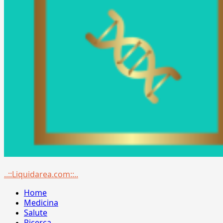
Menu
..::Liquidarea.com::..
principale
Home
Medicina
Salute
Ricerca