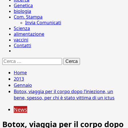
Genetica
biologia
Com. Stampa
Invia Comunicati
Scienza
alimentazione
vaccini
Contatti
Ricerca
per:
Home
2013
Gennaio
Botox, viaggia per il corpo dopo l’iniezione, un
bene, spesso, per chi è stato vittima di un ictus
News
Botox, viaggia per il corpo dopo