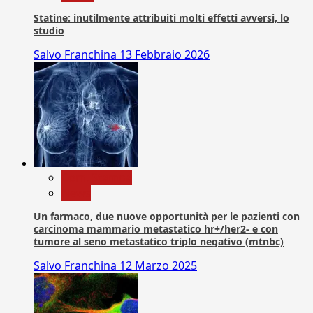
Statine: inutilmente attribuiti molti effetti avversi, lo
studio
Salvo Franchina
13 Febbraio 2026
Com. Stampa
News
Un farmaco, due nuove opportunità per le pazienti con
carcinoma mammario metastatico hr+/her2- e con
tumore al seno metastatico triplo negativo (mtnbc)
Salvo Franchina
12 Marzo 2025