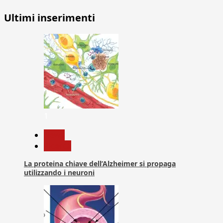
Ultimi inserimenti
1
News
Ricerca
La proteina chiave dell’Alzheimer si propaga
utilizzando i neuroni