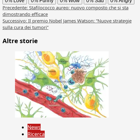
0%
Love
0%
Funny
0%
Wow
0%
Sad
0%
Angry
Navigazione
Precedente:
Stafilococco aureo: nuovo composto che si sta
dimostrando efficace
articolo
Successivo:
Il premio Nobel James Watson: “Nuove strategie
sulla cura dei tumori”
Altre storie
News
Ricerca