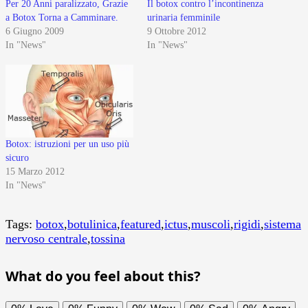
Per 20 Anni paralizzato, Grazie
Il botox contro l’incontinenza
a Botox Torna a Camminare.
urinaria femminile
6 Giugno 2009
9 Ottobre 2012
In "News"
In "News"
Botox: istruzioni per un uso più
sicuro
15 Marzo 2012
In "News"
Tags:
botox
,
botulinica
,
featured
,
ictus
,
muscoli
,
rigidi
,
sistema
nervoso centrale
,
tossina
What do you feel about this?