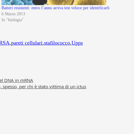
Batteri resistenti: entro l’anno arriva test veloce per identificarli
6 Marzo 2013
In "biologia"
RSA
,
pareti cellulari
,
stafilococco
,
Upps
e del DNA in mRNA
 spesso, per chi è stato vittima di un ictus