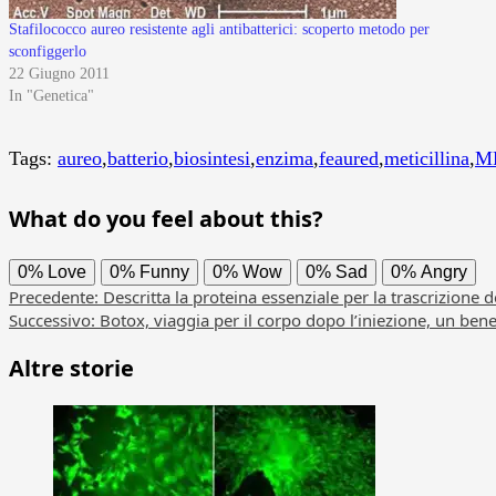
Stafilococco aureo resistente agli antibatterici: scoperto metodo per
sconfiggerlo
22 Giugno 2011
In "Genetica"
Tags:
aureo
,
batterio
,
biosintesi
,
enzima
,
feaured
,
meticillina
,
M
What do you feel about this?
0%
Love
0%
Funny
0%
Wow
0%
Sad
0%
Angry
Navigazione
Precedente:
Descritta la proteina essenziale per la trascrizion
Successivo:
Botox, viaggia per il corpo dopo l’iniezione, un bene,
articolo
Altre storie