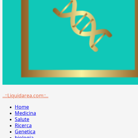
Menu
..::Liquidarea.com::..
principale
Home
Medicina
Salute
Ricerca
Genetica
biologia