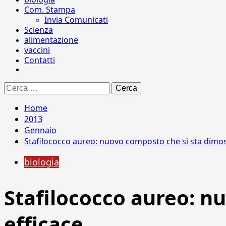
Com. Stampa
Invia Comunicati
Scienza
alimentazione
vaccini
Contatti
Ricerca
per:
Home
2013
Gennaio
Stafilococco aureo: nuovo composto che si sta dimos
biologia
Stafilococco aureo: n
efficace