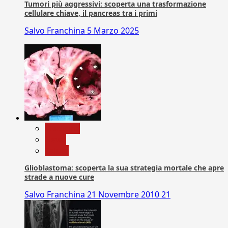
Tumori più aggressivi: scoperta una trasformazione
cellulare chiave, il pancreas tra i primi
Salvo Franchina
5 Marzo 2025
Medicina
News
Salute
Glioblastoma: scoperta la sua strategia mortale che apre
strade a nuove cure
Salvo Franchina
21 Novembre 2010
21