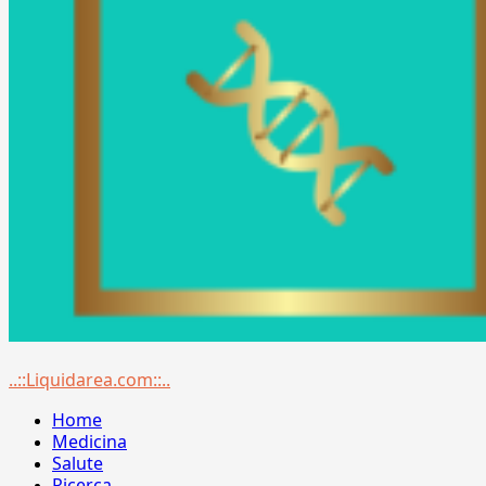
Menu
..::Liquidarea.com::..
principale
Home
Medicina
Salute
Ricerca