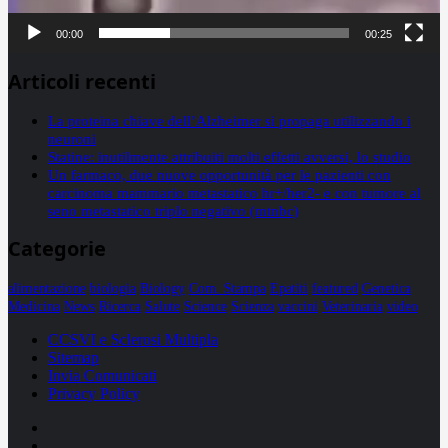
00:00
00:25
Articoli recenti
La proteina chiave dell’Alzheimer si propaga utilizzando i
neuroni
Statine: inutilmente attribuiti molti effetti avversi, lo studio
Un farmaco, due nuove opportunità per le pazienti con
carcinoma mammario metastatico hr+/her2- e con tumore al
seno metastatico triplo negativo (mtnbc)
Categorie
alimentazione
biologia
Biology
Com. Stampa
Epatiti
featured
Genetica
Medicina
News
Ricerca
Salute
Science
Scienza
vaccini
Veterinaria
video
CCSVI e Sclerosi Multipla
Sitemap
Invia Comunicati
Privacy Policy
Facebook
Linkedin