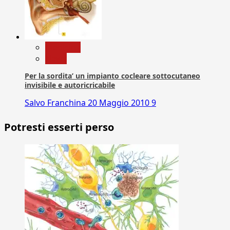
Medicina
News
Per la sordita’ un impianto cocleare sottocutaneo
invisibile e autoricricabile
Salvo Franchina
20 Maggio 2010
9
Potresti esserti perso