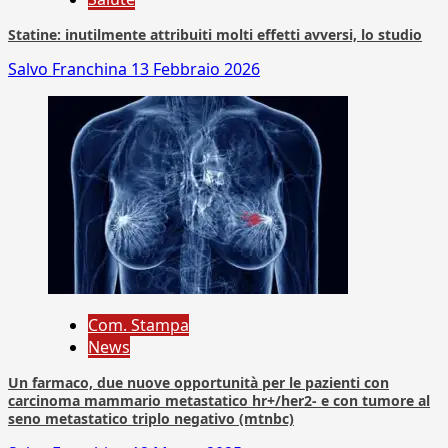
Statine: inutilmente attribuiti molti effetti avversi, lo studio
Salvo Franchina
13 Febbraio 2026
Com. Stampa
News
Un farmaco, due nuove opportunità per le pazienti con
carcinoma mammario metastatico hr+/her2- e con tumore al
seno metastatico triplo negativo (mtnbc)