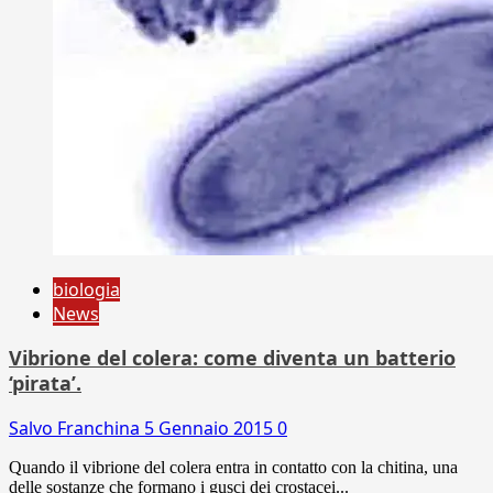
biologia
News
Vibrione del colera: come diventa un batterio
‘pirata’.
Salvo Franchina
5 Gennaio 2015
0
Quando il vibrione del colera entra in contatto con la chitina, una
delle sostanze che formano i gusci dei crostacei...