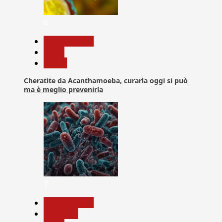
6
Com. Stampa
News
Salute
Cheratite da Acanthamoeba, curarla oggi si può
ma è meglio prevenirla
7
Com. Stampa
Medicina