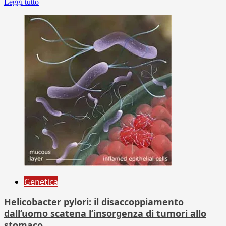
Leggi tutto
Genetica
Helicobacter pylori: il disaccoppiamento
dall’uomo scatena l’insorgenza di tumori allo
stomaco