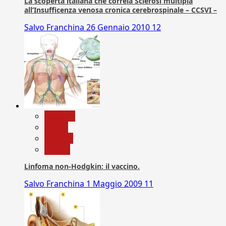
La scoperta italiana che correla Sclerosi multipla
all’Insufficenza venosa cronica cerebrospinale – CCSVI –
Salvo Franchina
26 Gennaio 2010
12
biologia
Salute
Scienza
vaccini
Linfoma non-Hodgkin: il vaccino.
Salvo Franchina
1 Maggio 2009
11