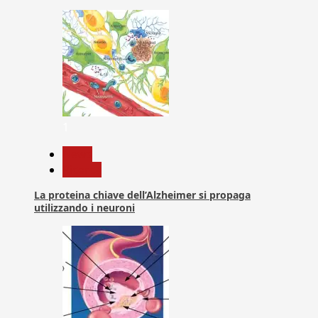
1
News
Ricerca
La proteina chiave dell’Alzheimer si propaga
utilizzando i neuroni