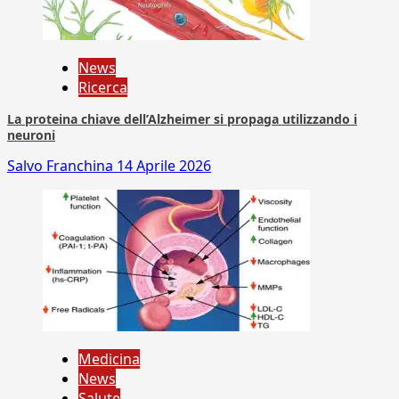
News
Ricerca
La proteina chiave dell’Alzheimer si propaga utilizzando i
neuroni
Salvo Franchina
14 Aprile 2026
Medicina
News
Salute