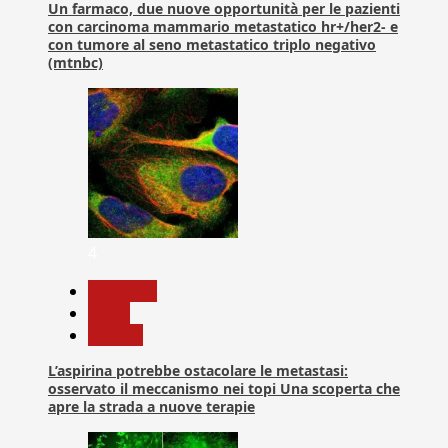
Un farmaco, due nuove opportunità per le pazienti
con carcinoma mammario metastatico hr+/her2- e
con tumore al seno metastatico triplo negativo
(mtnbc)
4
Medicina
News
Ricerca
L’aspirina potrebbe ostacolare le metastasi:
osservato il meccanismo nei topi Una scoperta che
apre la strada a nuove terapie