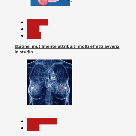
2
Medicina
News
Salute
Statine: inutilmente attribuiti molti effetti avversi,
lo studio
3
Com. Stampa
News