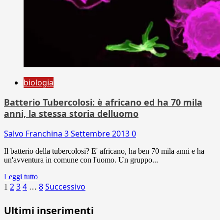
biologia
Batterio Tubercolosi: è africano ed ha 70 mila
anni, la stessa storia delluomo
Salvo Franchina
3 Settembre 2013
0
Il batterio della tubercolosi? E' africano, ha ben 70 mila anni e ha
un'avventura in comune con l'uomo. Un gruppo...
Leggi tutto
Paginazione
2
3
4
8
Successivo
1
…
degli
Ultimi inserimenti
articoli