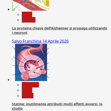
News
Ricerca
La proteina chiave dell’Alzheimer si propaga utilizzando
i neuroni
Salvo Franchina
14 Aprile 2026
Medicina
News
Salute
Statine: inutilmente attribuiti molti effetti avversi, lo
studio