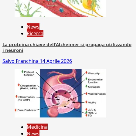
News
Ricerca
La proteina chiave dell’Alzheimer si propaga utilizzando
i neuroni
Salvo Franchina
14 Aprile 2026
Medicina
News