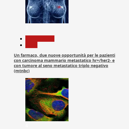
3
Com. Stampa
News
Un farmaco, due nuove opportunità per le pazienti
con carcinoma mammario metastatico hr+/her2- e
con tumore al seno metastatico triplo negativo
(mtnbc)
4