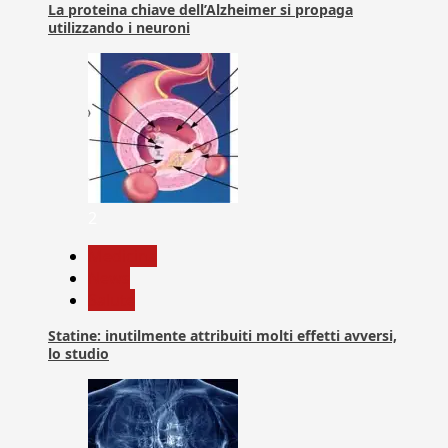
La proteina chiave dell’Alzheimer si propaga
utilizzando i neuroni
2
Medicina
News
Salute
Statine: inutilmente attribuiti molti effetti avversi,
lo studio