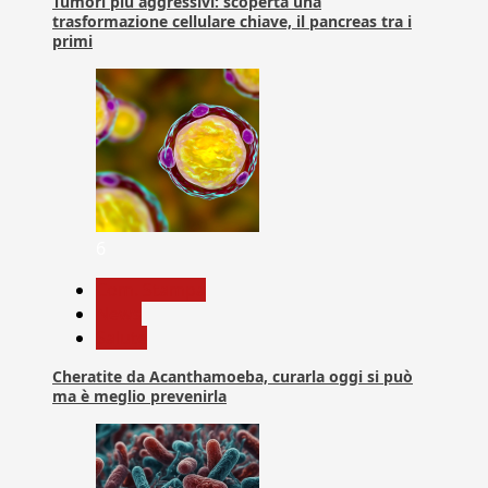
Tumori più aggressivi: scoperta una
trasformazione cellulare chiave, il pancreas tra i
primi
6
Com. Stampa
News
Salute
Cheratite da Acanthamoeba, curarla oggi si può
ma è meglio prevenirla