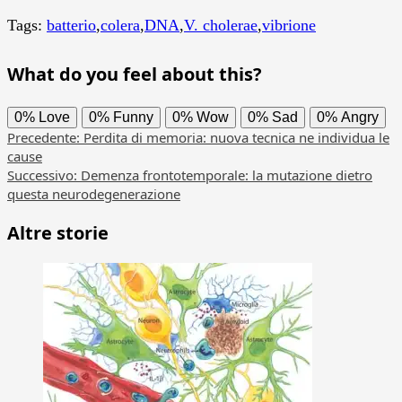
Tags:
batterio
,
colera
,
DNA
,
V. cholerae
,
vibrione
What do you feel about this?
0%
Love
0%
Funny
0%
Wow
0%
Sad
0%
Angry
Navigazione
Precedente:
Perdita di memoria: nuova tecnica ne individua le
cause
articolo
Successivo:
Demenza frontotemporale: la mutazione dietro
questa neurodegenerazione
Altre storie