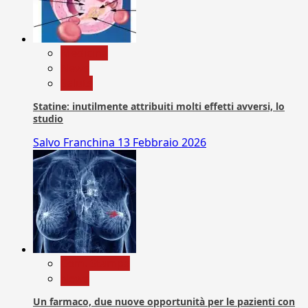
Medicina
News
Salute
Statine: inutilmente attribuiti molti effetti avversi, lo
studio
Salvo Franchina
13 Febbraio 2026
Com. Stampa
News
Un farmaco, due nuove opportunità per le pazienti con