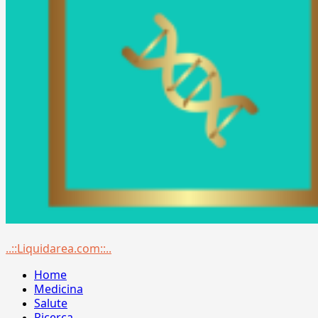
Menu
..::Liquidarea.com::..
principale
Home
Medicina
Salute
Ricerca