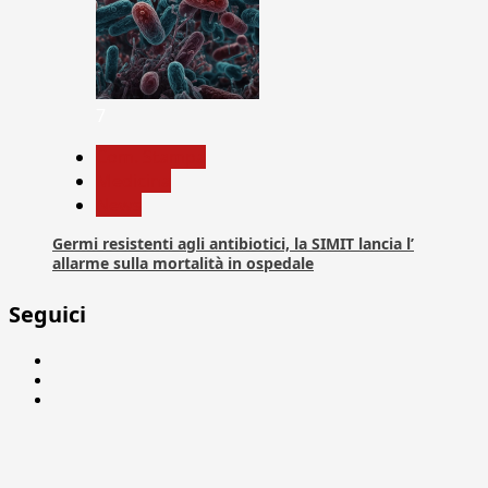
7
Com. Stampa
Medicina
News
Germi resistenti agli antibiotici, la SIMIT lancia l’
allarme sulla mortalità in ospedale
Seguici
Facebook
Linkedin
X