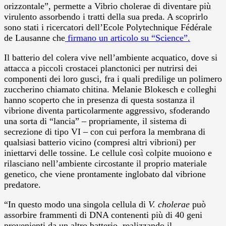
orizzontale”, permette a Vibrio cholerae di diventare più
virulento assorbendo i tratti della sua preda. A scoprirlo
sono stati i ricercatori dell’Ecole Polytechnique Fédérale
de Lausanne che
firmano un articolo su “Science”.
Il batterio del colera vive nell’ambiente acquatico, dove si
attacca a piccoli crostacei planctonici per nutrirsi dei
componenti dei loro gusci, fra i quali predilige un polimero
zuccherino chiamato chitina. Melanie Blokesch e colleghi
hanno scoperto che in presenza di questa sostanza il
vibrione diventa particolarmente aggressivo, sfoderando
una sorta di “lancia” – propriamente, il sistema di
secrezione di tipo VI – con cui perfora la membrana di
qualsiasi batterio vicino (compresi altri vibrioni) per
iniettarvi delle tossine. Le cellule così colpite muoiono e
rilasciano nell’ambiente circostante il proprio materiale
genetico, che viene prontamente inglobato dal vibrione
predatore.
“In questo modo una singola cellula di
V. cholerae
può
assorbire frammenti di DNA contenenti più di 40 geni
provenienti da un altro batterio, realizzando il