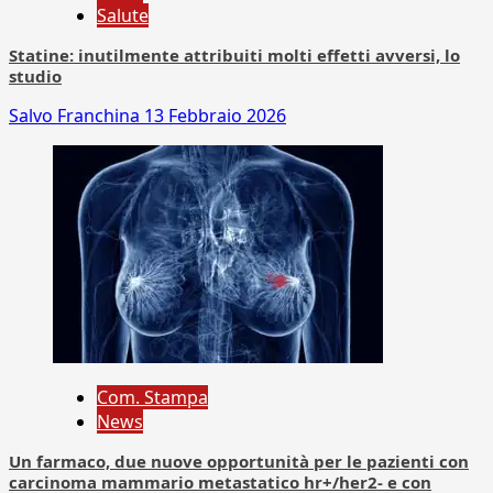
Salute
Statine: inutilmente attribuiti molti effetti avversi, lo
studio
Salvo Franchina
13 Febbraio 2026
Com. Stampa
News
Un farmaco, due nuove opportunità per le pazienti con
carcinoma mammario metastatico hr+/her2- e con