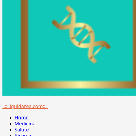
Menu
..::Liquidarea.com::..
principale
Home
Medicina
Salute
Ricerca