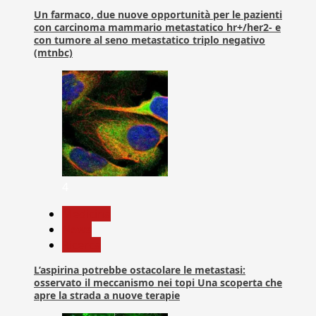
Un farmaco, due nuove opportunità per le pazienti
con carcinoma mammario metastatico hr+/her2- e
con tumore al seno metastatico triplo negativo
(mtnbc)
4
Medicina
News
Ricerca
L’aspirina potrebbe ostacolare le metastasi:
osservato il meccanismo nei topi Una scoperta che
apre la strada a nuove terapie