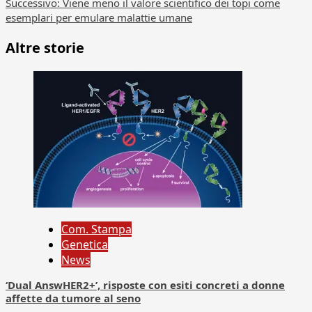
articolo
Successivo:
Viene meno il valore scientifico dei topi come
esemplari per emulare malattie umane
Altre storie
Com. Stampa
Genetica
News
‘Dual AnswHER2+’, risposte con esiti concreti a donne
affette da tumore al seno