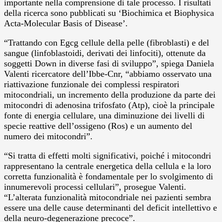
importante nella comprensione di tale processo. I risultati
della ricerca sono pubblicati su ‘Biochimica et Biophysica
Acta-Molecular Basis of Disease’.
“Trattando con Egcg cellule della pelle (fibroblasti) e del
sangue (linfoblastoidi, derivati dei linfociti), ottenute da
soggetti Down in diverse fasi di sviluppo”, spiega Daniela
Valenti ricercatore dell’Ibbe-Cnr, “abbiamo osservato una
riattivazione funzionale dei complessi respiratori
mitocondriali, un incremento della produzione da parte dei
mitocondri di adenosina trifosfato (Atp), cioè la principale
fonte di energia cellulare, una diminuzione dei livelli di
specie reattive dell’ossigeno (Ros) e un aumento del
numero dei mitocondri”.
“Si tratta di effetti molti significativi, poiché i mitocondri
rappresentano la centrale energetica della cellula e la loro
corretta funzionalità è fondamentale per lo svolgimento di
innumerevoli processi cellulari”, prosegue Valenti.
“L’alterata funzionalità mitocondriale nei pazienti sembra
essere una delle cause determinanti del deficit intellettivo e
della neuro-degenerazione precoce”.