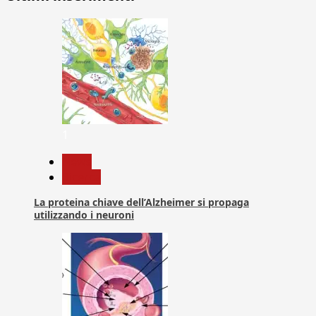
1
News
Ricerca
La proteina chiave dell’Alzheimer si propaga
utilizzando i neuroni