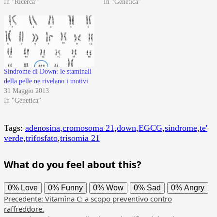
In "Ricerca"
In "Genetica"
Sindrome di Down: le staminali
della pelle ne rivelano i motivi
31 Maggio 2013
In "Genetica"
Tags:
adenosina
,
cromosoma 21
,
down
,
EGCG
,
sindrome
,
te'
verde
,
trifosfato
,
trisomia 21
What do you feel about this?
0%
Love
0%
Funny
0%
Wow
0%
Sad
0%
Angry
Navigazione
Precedente:
Vitamina C: a scopo preventivo contro
raffreddore.