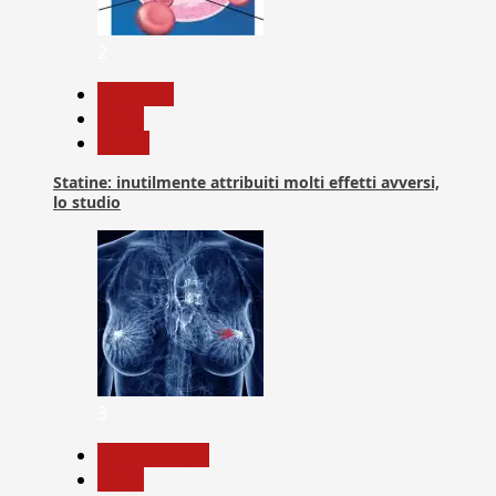
2
Medicina
News
Salute
Statine: inutilmente attribuiti molti effetti avversi,
lo studio
3
Com. Stampa
News