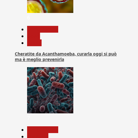
6
Com. Stampa
News
Salute
Cheratite da Acanthamoeba, curarla oggi si può
ma è meglio prevenirla
7
Com. Stampa
Medicina