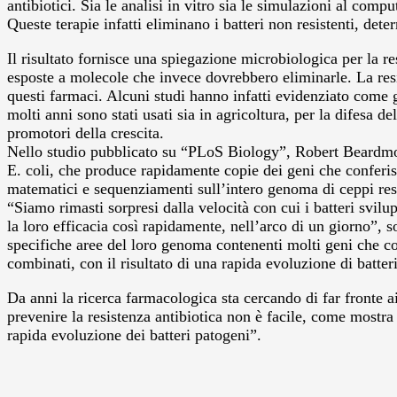
antibiotici. Sia le analisi in vitro sia le simulazioni al com
Queste terapie infatti eliminano i batteri non resistenti, de
Il risultato fornisce una spiegazione microbiologica per la re
esposte a molecole che invece dovrebbero eliminarle. La resis
questi farmaci. Alcuni studi hanno infatti evidenziato come gl
molti anni sono stati usati sia in agricoltura, per la difesa d
promotori della crescita.
Nello studio pubblicato su “PLoS Biology”, Robert Beardmor
E. coli, che produce rapidamente copie dei geni che conferisc
matematici e sequenziamenti sull’intero genoma di ceppi resis
“Siamo rimasti sorpresi dalla velocità con cui i batteri svi
la loro efficacia così rapidamente, nell’arco di un giorno”, 
specifiche aree del loro genoma contenenti molti geni che con
combinati, con il risultato di una rapida evoluzione di batteri
Da anni la ricerca farmacologica sta cercando di far fronte a
prevenire la resistenza antibiotica non è facile, come mostr
rapida evoluzione dei batteri patogeni”.