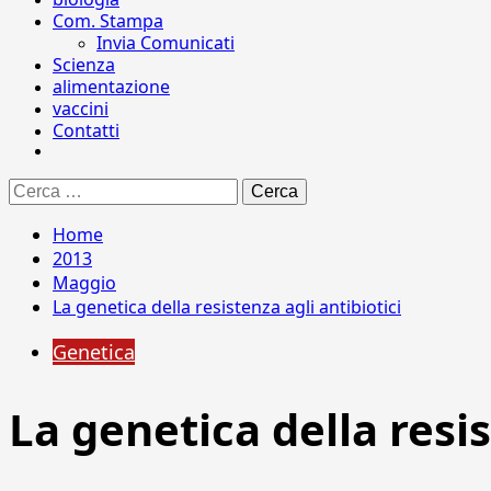
Com. Stampa
Invia Comunicati
Scienza
alimentazione
vaccini
Contatti
Ricerca
per:
Home
2013
Maggio
La genetica della resistenza agli antibiotici
Genetica
La genetica della resis