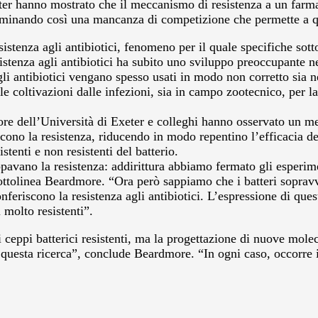
puter hanno mostrato che il meccanismo di resistenza a un farma
terminando così una mancanza di competizione che permette a qu
sistenza agli antibiotici, fenomeno per il quale specifiche sot
tenza agli antibiotici ha subito uno sviluppo preoccupante neg
i antibiotici vengano spesso usati in modo non corretto sia nel
elle coltivazioni dalle infezioni, sia in campo zootecnico, per la
e dell’Università di Exeter e colleghi hanno osservato un me
ono la resistenza, riducendo in modo repentino l’efficacia dei
tenti e non resistenti del batterio.
luppavano la resistenza: addirittura abbiamo fermato gli esper
sottolinea Beardmore. “Ora però sappiamo che i batteri sopravv
feriscono la resistenza agli antibiotici. L’espressione di que
 molto resistenti”.
i ceppi batterici resistenti, ma la progettazione di nuove mole
a questa ricerca”, conclude Beardmore. “In ogni caso, occorre 