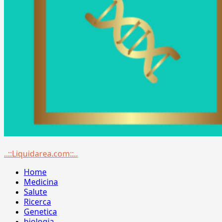
Menu
..::Liquidarea.com::..
principale
Home
Medicina
Salute
Ricerca
Genetica
biologia