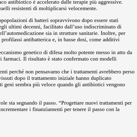
co antibiotico è accelerato dalle terapie più aggressive.
elli resistenti di moltiplicarsi velocemente.
topopolazioni di batteri sopravvivono dopo essere stati
li ultimi decenni, facilitato dall’uso indiscriminato di
l’automedicazione sia in strutture sanitarie. Inoltre, per
 profilassi antibatterica e, in basse dosi, come additivi
ccanismo genetico di difesa molto potente messo in atto da
 farmaci. Il risultato è stato confermato con modelli
imenti perché non pensavamo che i trattamenti avrebbero perso
issuti dopo il trattamento iniziale hanno duplicato
sti geni sembra più veloce quando gli antibiotici vengono
cole sta segnando il passo. “Progettare nuovi trattamenti per
incrementare i finanziamenti per tenere il passo con la