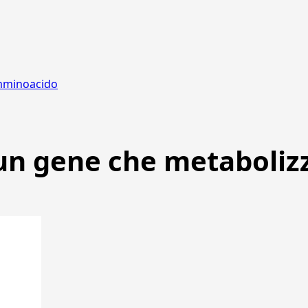
amminoacido
 un gene che metaboli