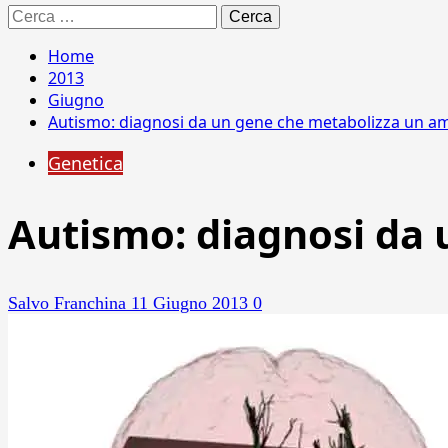
Ricerca
per:
Home
2013
Giugno
Autismo: diagnosi da un gene che metabolizza un 
Genetica
Autismo: diagnosi da
Salvo Franchina
11 Giugno 2013
0