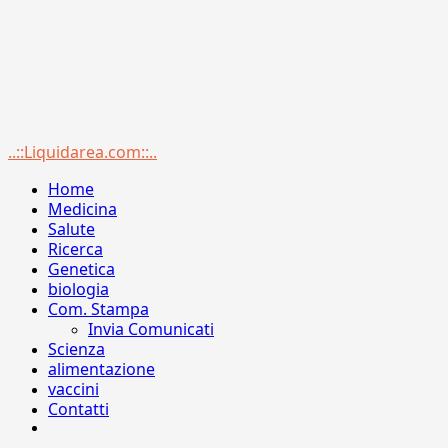
Menu
..::Liquidarea.com::..
principale
Home
Medicina
Salute
Ricerca
Genetica
biologia
Com. Stampa
Invia Comunicati
Scienza
alimentazione
vaccini
Contatti