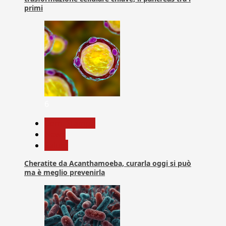
primi
6
Com. Stampa
News
Salute
Cheratite da Acanthamoeba, curarla oggi si può
ma è meglio prevenirla