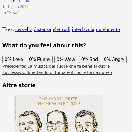
uomo e scimmia
13 Luglio 2010
In "News"
Tags:
cervello
,
distanza
,
elettrodi
,
interfaccia
,
movimento
What do you feel about this?
0%
Love
0%
Funny
0%
Wow
0%
Sad
0%
Angry
Navigazione
Precedente:
La musica del cuore che fa bene al cuore
Successivo:
Smettendo di fumare il cuore torna nuovo
articolo
Altre storie