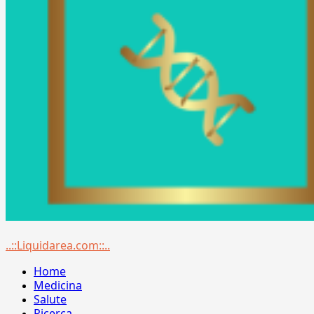
Menu
..::Liquidarea.com::..
principale
Home
Medicina
Salute
Ricerca