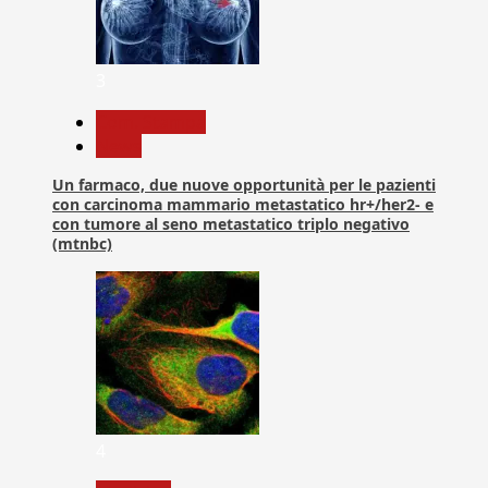
3
Com. Stampa
News
Un farmaco, due nuove opportunità per le pazienti
con carcinoma mammario metastatico hr+/her2- e
con tumore al seno metastatico triplo negativo
(mtnbc)
4