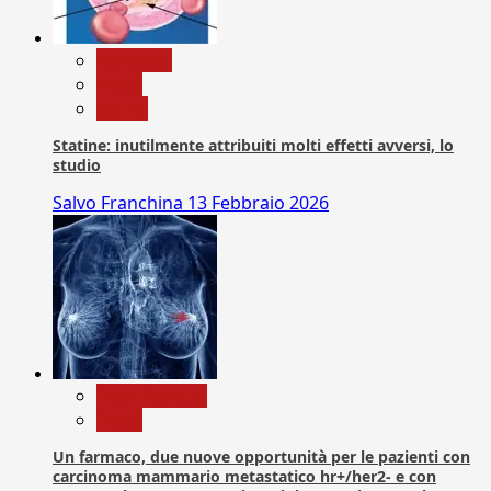
Medicina
News
Salute
Statine: inutilmente attribuiti molti effetti avversi, lo
studio
Salvo Franchina
13 Febbraio 2026
Com. Stampa
News
Un farmaco, due nuove opportunità per le pazienti con
carcinoma mammario metastatico hr+/her2- e con