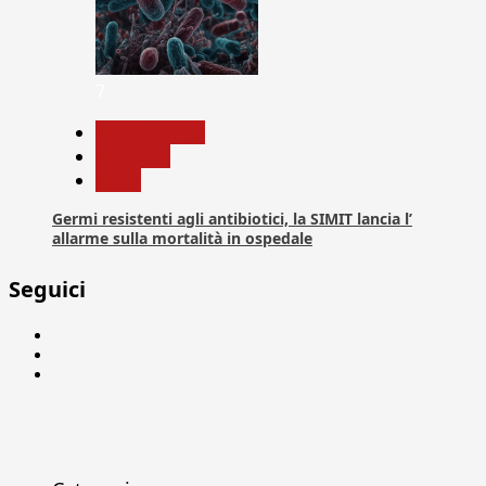
7
Com. Stampa
Medicina
News
Germi resistenti agli antibiotici, la SIMIT lancia l’
allarme sulla mortalità in ospedale
Seguici
Facebook
Linkedin
X