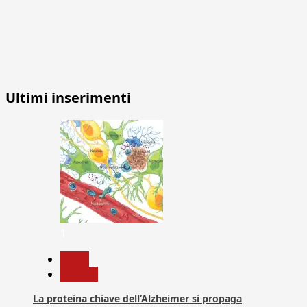
Ultimi inserimenti
1
News
Ricerca
La proteina chiave dell’Alzheimer si propaga