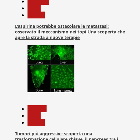
Medicina
News
Ricerca
L’aspirina potrebbe ostacolare le metastasi:
osservato il meccanismo nei topi Una scoperta che
apre la strada a nuove terapie
5
biologia
News
Ricerca
Tumori più aggressivi: scoperta una
trasformazione cellulare chiave, il pancreas tra i