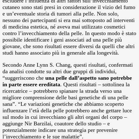
escludere l’influenza di altri fattori sull’invecchiamento
cutaneo sono stati presi in considerazione il vizio del fumo
e un’eventuale storia di tumori alla pelle. Non solo,
nessuno dei partecipanti si era mai sottoposto ad interventi
di medicina estetica, né aveva mai utilizzato cosmetici
contro l’invecchiamento della pelle. In questo modo è stato
possibile identificare i geni associati ad una pelle più
giovane, che sono risultati essere diversi da quelli che altri
studi hanno associato più in generale alla longevità.
Secondo Anne Lynn S. Chang, questi risultati, confermati
da analisi condotte su altri due gruppi di individui,
“suggeriscono che
una pelle dall’aspetto sano potrebbe
in parte essere ereditata
. Questi risultati – sottolinea la
ricercatrice – potrebbero spianare la strada verso una
migliore comprensione delle basi genetiche di una pelle
sana”. “Le variazioni genetiche che abbiamo scoperto
influenzare l’età della pelle potrebbero anche gettare luce
sul modo in cui invecchiano gli altri organi del corpo –
aggiunge Nir Barzilai, coautore dello studio – e
potenzialmente indicare una strategia per prevenire
l’invecchiamento e le sue malattie”.