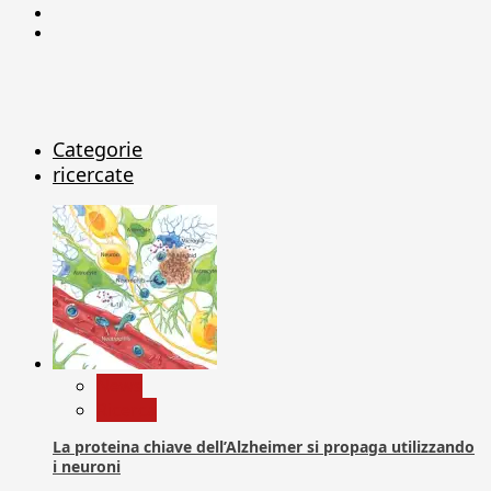
Linkedin
X
Categorie
ricercate
News
Ricerca
La proteina chiave dell’Alzheimer si propaga utilizzando
i neuroni