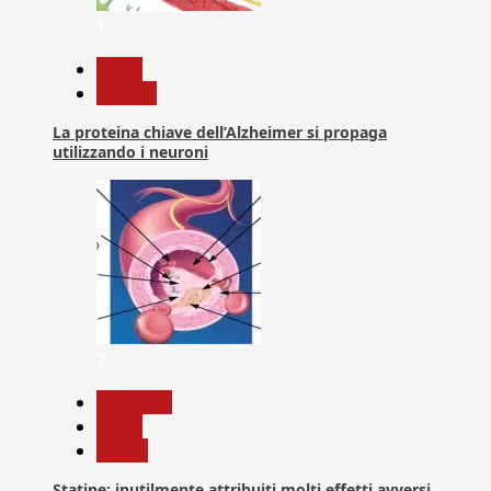
1
News
Ricerca
La proteina chiave dell’Alzheimer si propaga
utilizzando i neuroni
2
Medicina
News
Salute
Statine: inutilmente attribuiti molti effetti avversi,