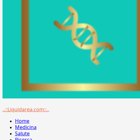
Menu
..::Liquidarea.com::..
principale
Home
Medicina
Salute
Ricerca