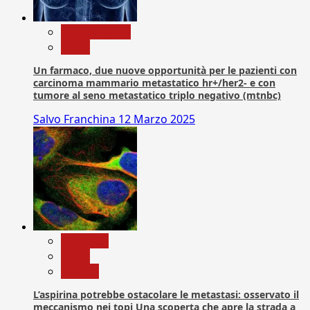
Com. Stampa
News
Un farmaco, due nuove opportunità per le pazienti con
carcinoma mammario metastatico hr+/her2- e con
tumore al seno metastatico triplo negativo (mtnbc)
Salvo Franchina
12 Marzo 2025
Medicina
News
Ricerca
L’aspirina potrebbe ostacolare le metastasi: osservato il
meccanismo nei topi Una scoperta che apre la strada a