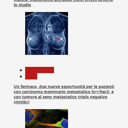
lo studio
3
Com. Stampa
News
Un farmaco, due nuove opportunità per le pazienti
con carcinoma mammario metastatico hr+/her2- e
con tumore al seno metastatico triplo negativo
(mtnbc)