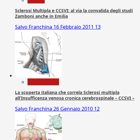
Ricerca
Sclerosi Multipla e CCSVI: al via la convalida degli studi
Zamboni anche in Emilia
Salvo Franchina
16 Febbraio 2011
13
Com. Stampa
La scoperta italiana che correla Sclerosi multipla
all’Insufficenza venosa cronica cerebrospinale – CCSVI –
Salvo Franchina
26 Gennaio 2010
12