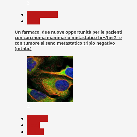
3
Com. Stampa
News
Un farmaco, due nuove opportunità per le pazienti
con carcinoma mammario metastatico hr+/her2- e
con tumore al seno metastatico triplo negativo
(mtnbc)
4
Medicina
News
Ricerca