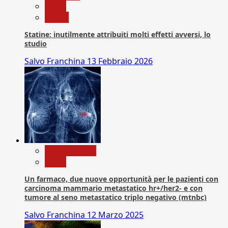
News
Salute
Statine: inutilmente attribuiti molti effetti avversi, lo
studio
Salvo Franchina
13 Febbraio 2026
Com. Stampa
News
Un farmaco, due nuove opportunità per le pazienti con
carcinoma mammario metastatico hr+/her2- e con
tumore al seno metastatico triplo negativo (mtnbc)
Salvo Franchina
12 Marzo 2025