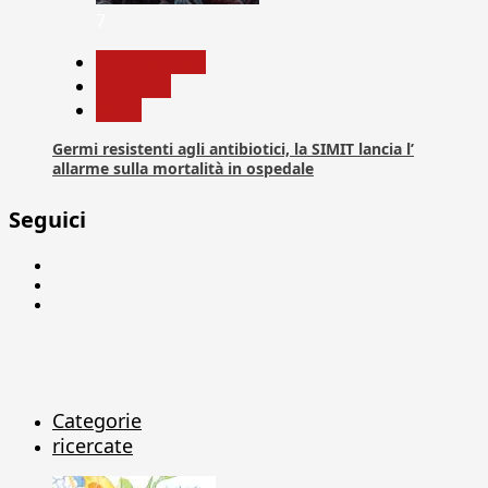
7
Com. Stampa
Medicina
News
Germi resistenti agli antibiotici, la SIMIT lancia l’
allarme sulla mortalità in ospedale
Seguici
Facebook
Linkedin
X
Categorie
ricercate