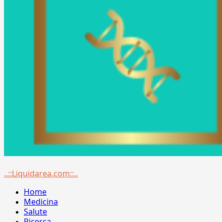
Menu
..::Liquidarea.com::..
principale
Home
Medicina
Salute
Ricerca