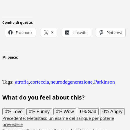
Condividi questo:
Facebook
X
LinkedIn
Pinterest
Mi piace:
Tags:
atrofia
,
corteccia
,
neurodegenerazione
,
Parkinson
What do you feel about this?
0%
Love
0%
Funny
0%
Wow
0%
Sad
0%
Angry
Navigazione
Precedente:
Metastasi: un esame del sangue per poterle
prevedere