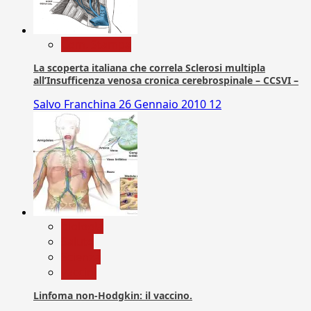
Com. Stampa
La scoperta italiana che correla Sclerosi multipla
all’Insufficenza venosa cronica cerebrospinale – CCSVI –
Salvo Franchina
26 Gennaio 2010
12
biologia
Salute
Scienza
vaccini
Linfoma non-Hodgkin: il vaccino.