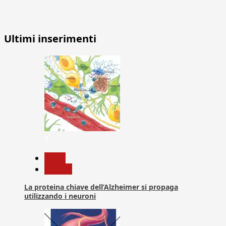
Ultimi inserimenti
1
News
Ricerca
La proteina chiave dell’Alzheimer si propaga
utilizzando i neuroni