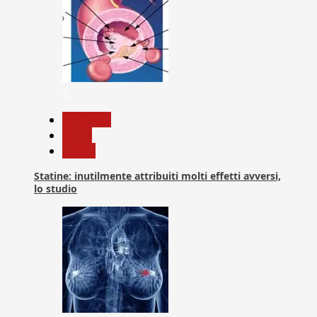
2
Medicina
News
Salute
Statine: inutilmente attribuiti molti effetti avversi,
lo studio