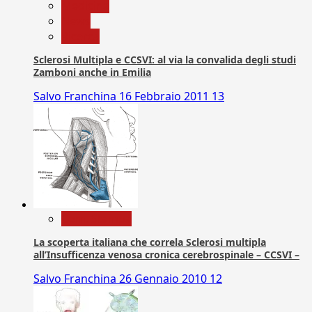
Medicina
News
Ricerca
Sclerosi Multipla e CCSVI: al via la convalida degli studi
Zamboni anche in Emilia
Salvo Franchina
16 Febbraio 2011
13
Com. Stampa
La scoperta italiana che correla Sclerosi multipla
all’Insufficenza venosa cronica cerebrospinale – CCSVI –
Salvo Franchina
26 Gennaio 2010
12