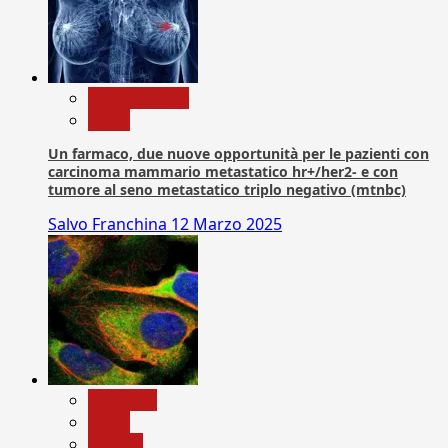
Com. Stampa
News
Un farmaco, due nuove opportunità per le pazienti con
carcinoma mammario metastatico hr+/her2- e con
tumore al seno metastatico triplo negativo (mtnbc)
Salvo Franchina
12 Marzo 2025
Medicina
News
Ricerca