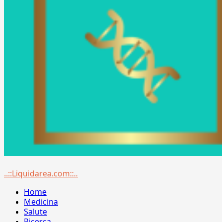
Menu
..::Liquidarea.com::..
principale
Home
Medicina
Salute
Ricerca