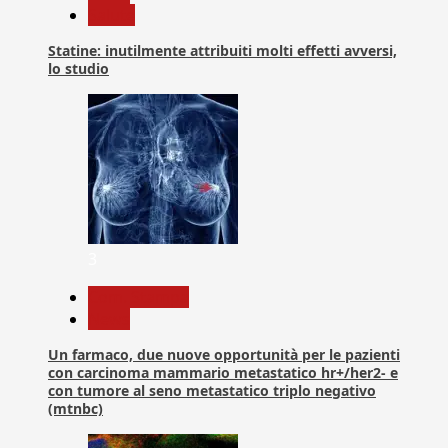
Salute
Statine: inutilmente attribuiti molti effetti avversi,
lo studio
3
Com. Stampa
News
Un farmaco, due nuove opportunità per le pazienti
con carcinoma mammario metastatico hr+/her2- e
con tumore al seno metastatico triplo negativo
(mtnbc)