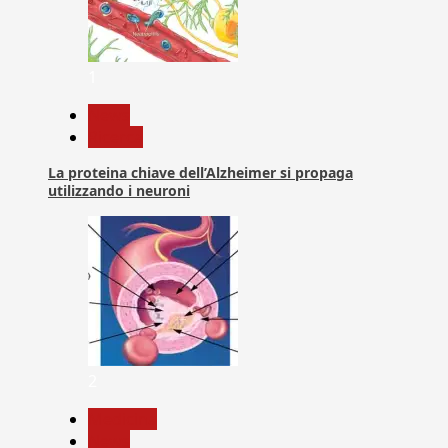
1
News
Ricerca
La proteina chiave dell’Alzheimer si propaga
utilizzando i neuroni
2
Medicina
News