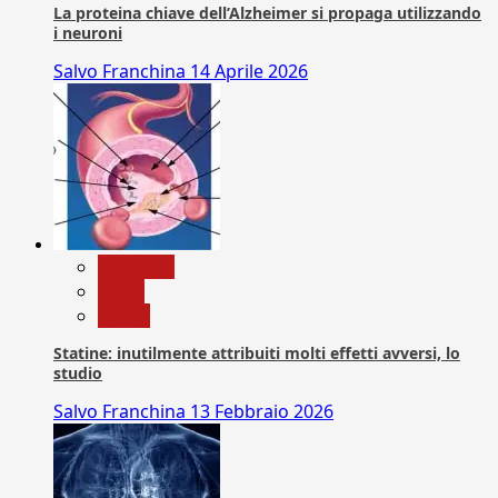
La proteina chiave dell’Alzheimer si propaga utilizzando
i neuroni
Salvo Franchina
14 Aprile 2026
Medicina
News
Salute
Statine: inutilmente attribuiti molti effetti avversi, lo
studio
Salvo Franchina
13 Febbraio 2026