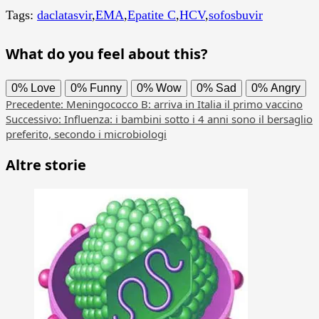
Tags:
daclatasvir
,
EMA
,
Epatite C
,
HCV
,
sofosbuvir
What do you feel about this?
0%
Love
0%
Funny
0%
Wow
0%
Sad
0%
Angry
Navigazione
Precedente:
Meningococco B: arriva in Italia il primo vaccino
Successivo:
Influenza: i bambini sotto i 4 anni sono il bersaglio
articolo
preferito, secondo i microbiologi
Altre storie