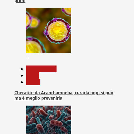
primi
6
Com. Stampa
News
Salute
Cheratite da Acanthamoeba, curarla oggi si può
ma è meglio prevenirla