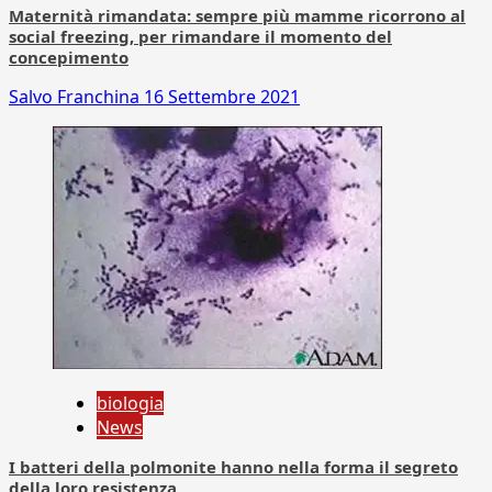
Maternità rimandata: sempre più mamme ricorrono al
social freezing, per rimandare il momento del
concepimento
Salvo Franchina
16 Settembre 2021
biologia
News
I batteri della polmonite hanno nella forma il segreto
della loro resistenza