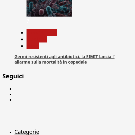
7
Com. Stampa
Medicina
News
Germi resistenti agli antibiotici, la SIMIT lancia l’
allarme sulla mortalità in ospedale
Seguici
Facebook
Linkedin
X
Categorie