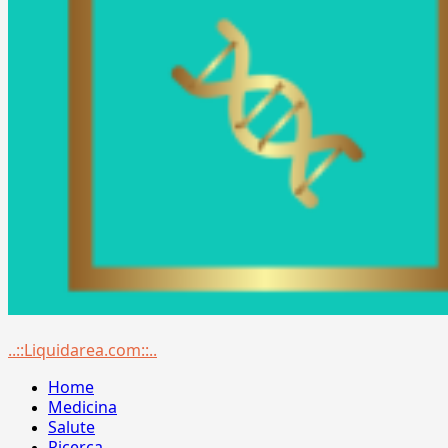
Menu
..::Liquidarea.com::..
principale
Home
Medicina
Salute
Ricerca