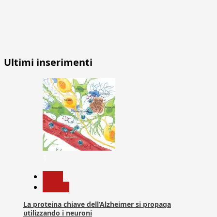
Ultimi inserimenti
1
News
Ricerca
La proteina chiave dell’Alzheimer si propaga
utilizzando i neuroni