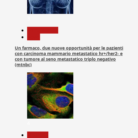
3
Com. Stampa
News
Un farmaco, due nuove opportunità per le pazienti
con carcinoma mammario metastatico hr+/her2- e
con tumore al seno metastatico triplo negativo
(mtnbc)
4
Medicina