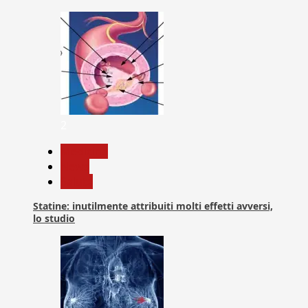
2
Medicina
News
Salute
Statine: inutilmente attribuiti molti effetti avversi,
lo studio