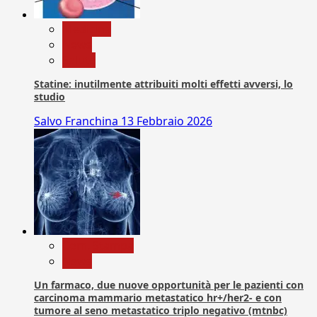
Medicina
News
Salute
Statine: inutilmente attribuiti molti effetti avversi, lo
studio
Salvo Franchina
13 Febbraio 2026
Com. Stampa
News
Un farmaco, due nuove opportunità per le pazienti con
carcinoma mammario metastatico hr+/her2- e con
tumore al seno metastatico triplo negativo (mtnbc)