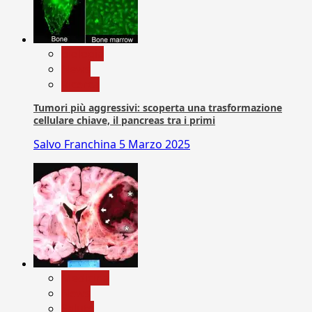
biologia
News
Ricerca
Tumori più aggressivi: scoperta una trasformazione
cellulare chiave, il pancreas tra i primi
Salvo Franchina
5 Marzo 2025
Medicina
News
Salute