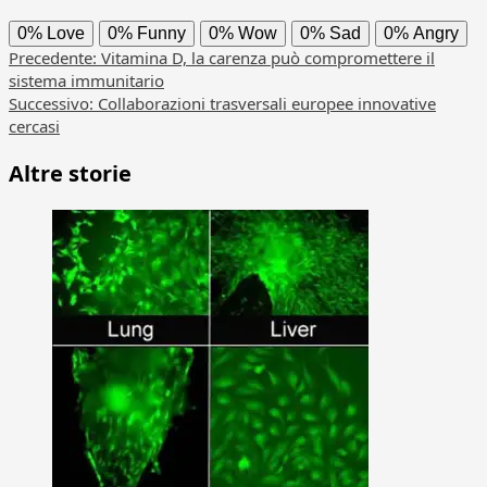
0%
Love
0%
Funny
0%
Wow
0%
Sad
0%
Angry
Navigazione
Precedente:
Vitamina D, la carenza può compromettere il
sistema immunitario
articolo
Successivo:
Collaborazioni trasversali europee innovative
cercasi
Altre storie