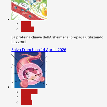
News
Ricerca
La proteina chiave dell’Alzheimer si propaga utilizzando
i neuroni
Salvo Franchina
14 Aprile 2026
Medicina
News
Salute