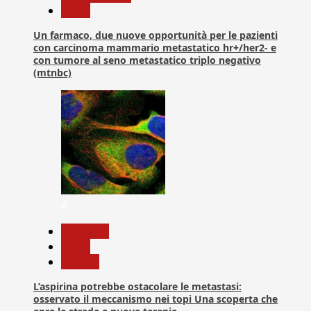
News
Un farmaco, due nuove opportunità per le pazienti
con carcinoma mammario metastatico hr+/her2- e
con tumore al seno metastatico triplo negativo
(mtnbc)
4
Medicina
News
Ricerca
L’aspirina potrebbe ostacolare le metastasi:
osservato il meccanismo nei topi Una scoperta che