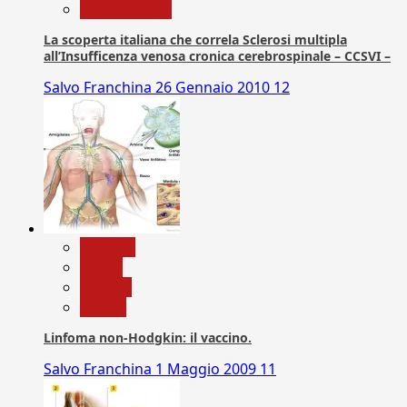
Com. Stampa
La scoperta italiana che correla Sclerosi multipla
all’Insufficenza venosa cronica cerebrospinale – CCSVI –
Salvo Franchina
26 Gennaio 2010
12
biologia
Salute
Scienza
vaccini
Linfoma non-Hodgkin: il vaccino.
Salvo Franchina
1 Maggio 2009
11