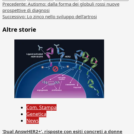
Navigazione
Precedente:
Autismo: dalla forma dei globuli rossi nuove
prospettive di diagnosi
articolo
Successivo:
Lo zinco nello sviluppo dell’artrosi
Altre storie
Com. Stampa
Genetica
News
‘Dual AnswHER2+’, risposte con esiti concreti a donne