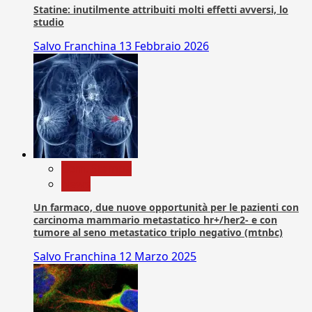
Statine: inutilmente attribuiti molti effetti avversi, lo
studio
Salvo Franchina
13 Febbraio 2026
Com. Stampa
News
Un farmaco, due nuove opportunità per le pazienti con
carcinoma mammario metastatico hr+/her2- e con
tumore al seno metastatico triplo negativo (mtnbc)
Salvo Franchina
12 Marzo 2025