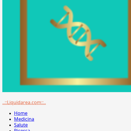
Menu
..::Liquidarea.com::..
principale
Home
Medicina
Salute
Ricerca