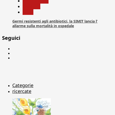
Com. Stampa
Medicina
News
Germi resistenti agli antibiotici, la SIMIT lancia l’
allarme sulla mortalità in ospedale
Seguici
Facebook
Linkedin
X
Categorie
ricercate