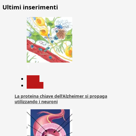
Ultimi inserimenti
1
News
Ricerca
La proteina chiave dell’Alzheimer si propaga
utilizzando i neuroni