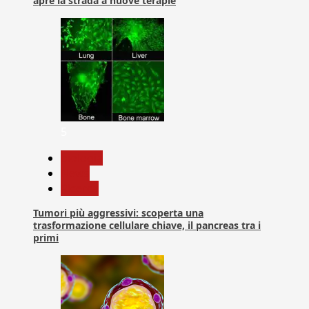
apre la strada a nuove terapie
5
biologia
News
Ricerca
Tumori più aggressivi: scoperta una
trasformazione cellulare chiave, il pancreas tra i
primi