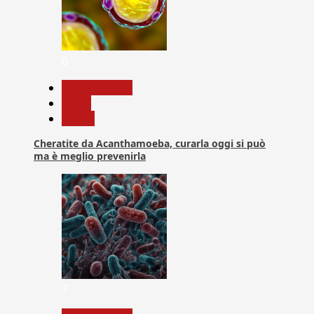
6
Com. Stampa
News
Salute
Cheratite da Acanthamoeba, curarla oggi si può
ma è meglio prevenirla
7