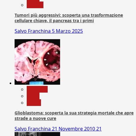
Ricerca
Tumori più aggressivi: scoperta una trasformazione
cellulare chiave, il pancreas tra i primi
Salvo Franchina
5 Marzo 2025
Medicina
News
Salute
Glioblastoma: scoperta la sua strategia mortale che apre
strade a nuove cure
Salvo Franchina
21 Novembre 2010
21