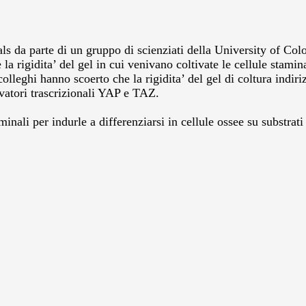
als da parte di un gruppo di scienziati della University of Col
 rigidita’ del gel in cui venivano coltivate le cellule stamin
colleghi hanno scoerto che la rigidita’ del gel di coltura indi
vatori trascrizionali YAP e TAZ.
aminali per indurle a differenziarsi in cellule ossee su substrat