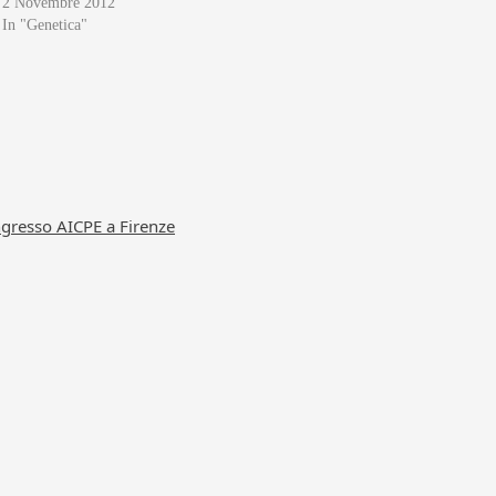
2 Novembre 2012
In "Genetica"
ongresso AICPE a Firenze