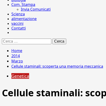
Com. Stampa
Invia Comunicati
Scienza
alimentazione
vaccini
Contatti
Ricerca
per:
Home
2014
Marzo
Cellule staminali: scoperta una memoria meccanica
Genetica
Cellule staminali: sc