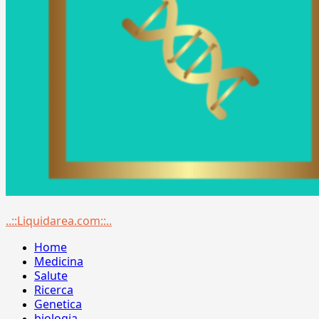
Menu
..::Liquidarea.com::..
principale
Home
Medicina
Salute
Ricerca
Genetica
biologia