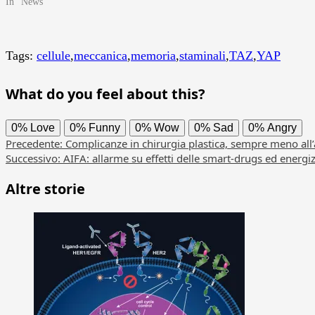
In "News"
Tags:
cellule
,
meccanica
,
memoria
,
staminali
,
TAZ
,
YAP
What do you feel about this?
0%
Love
0%
Funny
0%
Wow
0%
Sad
0%
Angry
Navigazione
Precedente:
Complicanze in chirurgia plastica, sempre meno all’
Successivo:
AIFA: allarme su effetti delle smart-drugs ed energi
articolo
Altre storie