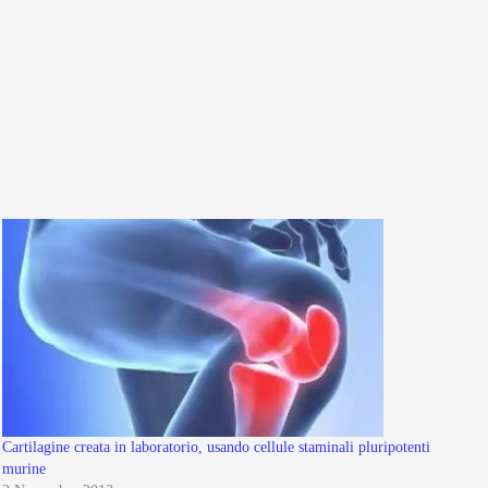
Cartilagine creata in laboratorio, usando cellule staminali pluripotenti
murine