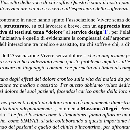
all’ascolto della voce di chi soffre. Questo è stato il nostro 
o di avvicinare clinica e ricerca all’esperienza della sofferen
tà contenute in nuce hanno spinto l’associazione Vivere senza d
o,
strutturato
, su cui lavorare a breve, con un
approccio inte
tiva
di testi sul tema “dolore
” al
service design
[1]
, per l’el
ll’iniziativa è quello di evidenziare la complessità dell’argom
ll’interazione tra medico e assistito, tra chi soffre e chi, a div
e dell’Associazione Vivere senza dolore –
che ci auguriamo p
stra ricerca ha evidenziato come questo problema impatti sull’
trovare un linguaggio comune che permetta al clinico di compr
ura degli effetti del dolore cronico sulla vita dei malati da p
zione tra medico e assistito. Per questo abbiamo voluto dedic
del dolore dei suoi pazienti, facendosi carico anche della loro
nei pazienti colpiti da dolore cronico è ampiamente dimostrat
on trattato adeguatamente”,
commenta
Massimo Allegri
, Pre
via.
“Le frasi lasciate come testimonianza fanno affiorare un 
e, come SIMPAR, si stia collaborando a questa importante ini
do dei pazienti e quello dei clinici s’incontrino, per affront