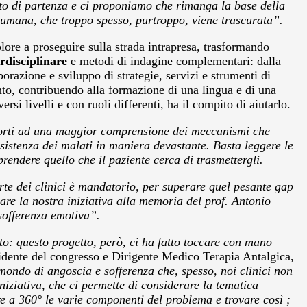
punto di partenza e ci proponiamo che rimanga la base della
za umana, che troppo spesso, purtroppo, viene trascurata”.
olore a proseguire sulla strada intrapresa, trasformando
rdisciplinare
e metodi di indagine complementari: dalla
aborazione e sviluppo di strategie, servizi e strumenti di
ento, contribuendo alla formazione di una lingua e di una
ersi livelli e con ruoli differenti, ha il compito di aiutarlo.
orti ad una maggior comprensione dei meccanismi che
esistenza dei malati in maniera devastante. Basta leggere le
endere quello che il paziente cerca di trasmettergli.
arte dei clinici è mandatorio, per superare quel pesante gap
are la nostra iniziativa alla memoria del prof. Antonio
 sofferenza emotiva”.
o: questo progetto, però, ci ha fatto toccare con mano
sidente del congresso e Dirigente Medico Terapia Antalgica,
mondo di angoscia e sofferenza che, spesso, noi clinici non
ziativa, che ci permette di considerare la tematica
are a 360° le varie componenti del problema e trovare così ;