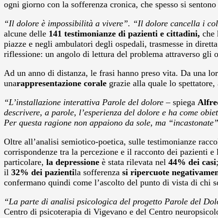
ogni giorno con la sofferenza cronica, che spesso si sentono
“Il dolore è impossibilità a vivere”. “Il dolore cancella i 
alcune delle
141
testimonianze di pazienti e cittadini,
che 
piazze e negli ambulatori degli ospedali, trasmesse in diretta
riflessione: un angolo di lettura del problema attraverso gli 
Ad un anno di distanza, le frasi hanno preso vita. Da una lor
una
rappresentazione corale
grazie alla quale lo spettatore, 
“L’installazione interattiva Parole del dolore –
spiega
Alfre
descrivere, a parole, l’esperienza del dolore e ha come obiett
Per questa ragione non appaiono da sole, ma “incastonate” in
Oltre all’analisi semiotico-poetica, sulle testimonianze racco
corrispondenze tra la percezione e il racconto dei pazienti e l
particolare,
la depressione
è stata rilevata nel
44% dei casi
il
32% dei pazienti
la sofferenza
si ripercuote
negativament
confermano quindi come l’ascolto del punto di vista di chi sof
“La parte di analisi psicologica del progetto Parole del Do
Centro di psicoterapia di Vigevano e del Centro neuropsico