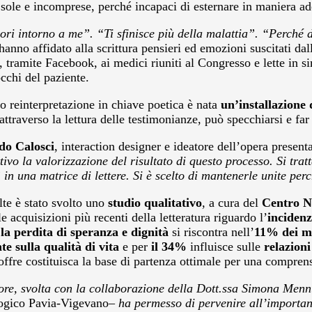
 sole e incomprese, perché incapaci di esternare in maniera ad
colori intorno a me”. “Ti sfinisce più della malattia”. “Perch
hanno affidato alla scrittura pensieri ed emozioni suscitati dal
, tramite Facebook, ai medici riuniti al Congresso e lette in s
occhi del paziente.
o reinterpretazione in chiave poetica è nata
un’installazione 
attraverso la lettura delle testimonianze, può specchiarsi e far
do Calosci
, interaction designer e ideatore dell’opera present
ivo la valorizzazione del risultato di questo processo. Si tratt
 una matrice di lettere. Si è scelto di mantenerle unite perch
lte è stato svolto uno
studio qualitativo
, a cura del
Centro N
e acquisizioni più recenti della letteratura riguardo l’
incidenz
;
la perdita di speranza e dignità
si riscontra nell’
11% dei m
e sulla qualità di vita
e per
il 34%
influisce sulle
relazioni
fre costituisca la base di partenza ottimale per una comprensio
lore, svolta con la collaborazione della Dott.ssa Simona Men
logico Pavia-Vigevano
– ha permesso di pervenire all’important