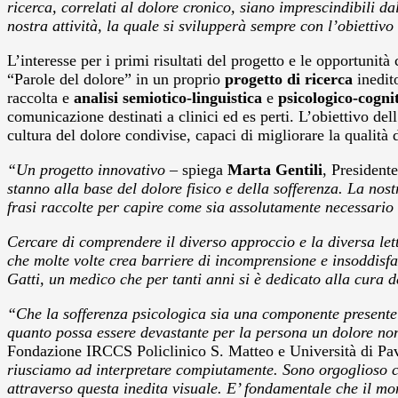
ricerca, correlati al dolore cronico, siano imprescindibili d
nostra attività, la quale si svilupperà sempre con l’obiettiv
L’interesse per i primi risultati del progetto e le opportuni
“Parole del dolore” in un proprio
progetto di ricerca
inedit
raccolta e
analisi semiotico-linguistica
e
psicologico-cogni
comunicazione destinati a clinici ed es perti. L’obiettivo de
cultura del dolore condivise, capaci di migliorare la qualità de
“Un progetto innovativo –
spiega
Marta Gentili
, President
stanno alla base del dolore fisico e della sofferenza. La no
frasi raccolte per capire come sia assolutamente necessario 
Cercare di comprendere il diverso approccio e la diversa lett
che molte volte crea barriere di incomprensione e insoddisfa
Gatti, un medico che per tanti anni si è dedicato alla cura 
“Che la sofferenza psicologica sia una componente presente 
quanto possa essere devastante per la persona un dolore n
Fondazione IRCCS Policlinico S. Matteo e Università di Pa
riusciamo ad interpretare compiutamente. Sono orgoglioso ch
attraverso questa inedita visuale. E’ fondamentale che il mon