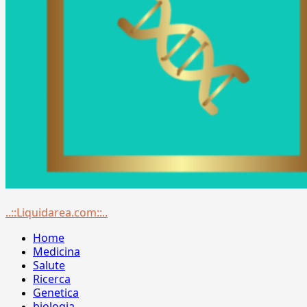
Menu
..::Liquidarea.com::..
principale
Home
Medicina
Salute
Ricerca
Genetica
biologia