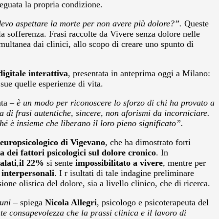
eguata la propria condizione.
é devo aspettare la morte per non avere più dolore?”.
Queste
la sofferenza. Frasi raccolte da Vivere senza dolore nelle
imultanea dai clinici, allo scopo di creare uno spunto di
digitale interattiva
, presentata in anteprima oggi a Milano:
 sue quelle esperienze di vita.
ata
– è un modo per riconoscere lo sforzo di chi ha provato a
a di frasi autentiche, sincere, non aforismi da incorniciare.
é è insieme che liberano il loro pieno significato”.
europsicologico di Vigevano
, che ha dimostrato forti
a dei fattori psicologici sul dolore cronico
. In
alati
,
il 22%
si sente
impossibilitato a vivere
, mentre per
 interpersonali
. I r isultati di tale indagine preliminare
ne olistica del dolore, sia a livello clinico, che di ricerca.
nuni –
spiega
Nicola Allegri
, psicologo e psicoterapeuta del
e consapevolezza che la prassi clinica e il lavoro di