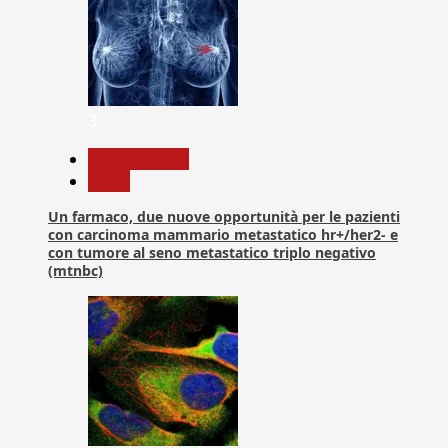
3
Com. Stampa
News
Un farmaco, due nuove opportunità per le pazienti
con carcinoma mammario metastatico hr+/her2- e
con tumore al seno metastatico triplo negativo
(mtnbc)