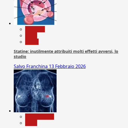
Medicina
News
Salute
Statine: inutilmente attribuiti molti effetti avversi, lo
studio
Salvo Franchina
13 Febbraio 2026
Com. Stampa
News