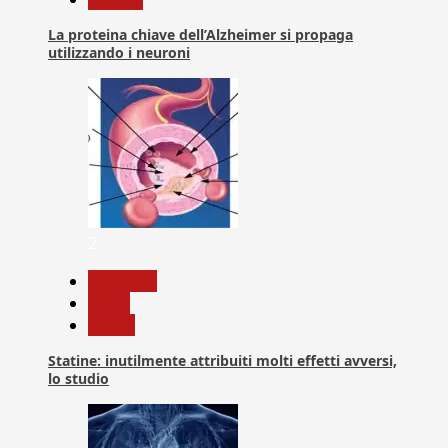
La proteina chiave dell’Alzheimer si propaga
utilizzando i neuroni
2
Medicina
News
Salute
Statine: inutilmente attribuiti molti effetti avversi,
lo studio