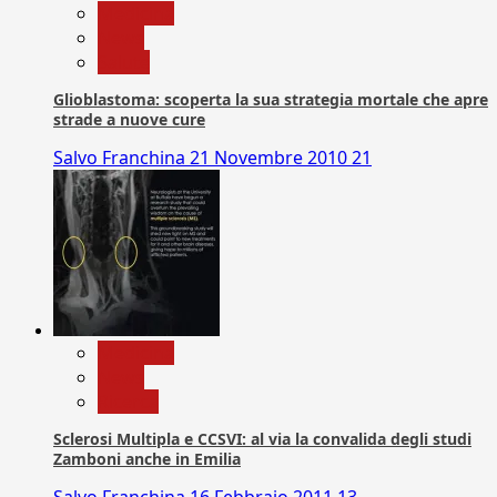
Medicina
News
Salute
Glioblastoma: scoperta la sua strategia mortale che apre
strade a nuove cure
Salvo Franchina
21 Novembre 2010
21
Medicina
News
Ricerca
Sclerosi Multipla e CCSVI: al via la convalida degli studi
Zamboni anche in Emilia