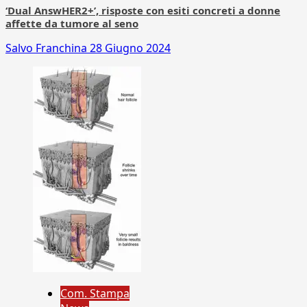
‘Dual AnswHER2+’, risposte con esiti concreti a donne
affette da tumore al seno
Salvo Franchina
28 Giugno 2024
Com. Stampa