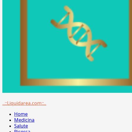
Menu
..::Liquidarea.com::..
principale
Home
Medicina
Salute
Ricerca