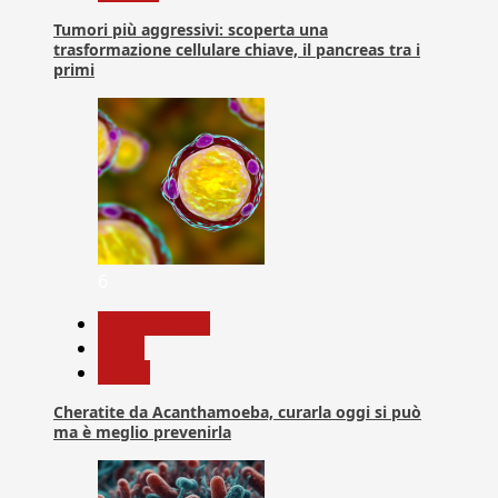
Tumori più aggressivi: scoperta una
trasformazione cellulare chiave, il pancreas tra i
primi
6
Com. Stampa
News
Salute
Cheratite da Acanthamoeba, curarla oggi si può
ma è meglio prevenirla