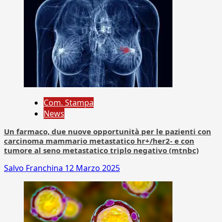
Com. Stampa
News
Un farmaco, due nuove opportunità per le pazienti con
carcinoma mammario metastatico hr+/her2- e con
tumore al seno metastatico triplo negativo (mtnbc)
Salvo Franchina
12 Marzo 2025