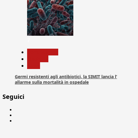
7
Com. Stampa
Medicina
News
Germi resistenti agli antibiotici, la SIMIT lancia l’
allarme sulla mortalità in ospedale
Seguici
Facebook
Linkedin
X