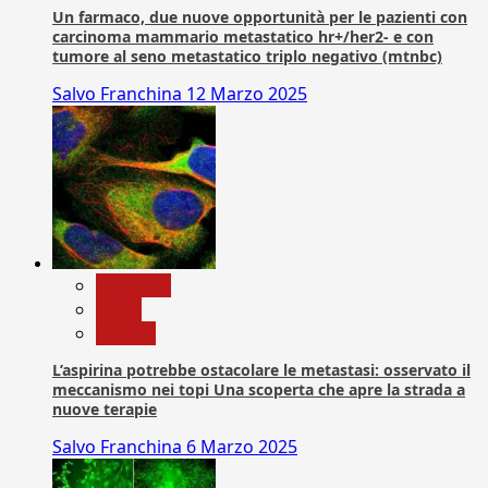
Un farmaco, due nuove opportunità per le pazienti con
carcinoma mammario metastatico hr+/her2- e con
tumore al seno metastatico triplo negativo (mtnbc)
Salvo Franchina
12 Marzo 2025
Medicina
News
Ricerca
L’aspirina potrebbe ostacolare le metastasi: osservato il
meccanismo nei topi Una scoperta che apre la strada a
nuove terapie
Salvo Franchina
6 Marzo 2025