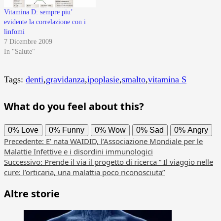
Vitamina D: sempre piu’
evidente la correlazione con i
linfomi
7 Dicembre 2009
In "Salute"
Tags:
denti
,
gravidanza
,
ipoplasie
,
smalto
,
vitamina S
What do you feel about this?
0%
Love
0%
Funny
0%
Wow
0%
Sad
0%
Angry
Navigazione
Precedente:
E’ nata WAIDID, l’Associazione Mondiale per le
Malattie Infettive e i disordini immunologici
articolo
Successivo:
Prende il via il progetto di ricerca ” Il viaggio nelle
cure: l’orticaria, una malattia poco riconosciuta”
Altre storie