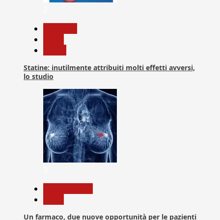
2
Medicina
News
Salute
Statine: inutilmente attribuiti molti effetti avversi,
lo studio
3
Com. Stampa
News
Un farmaco, due nuove opportunità per le pazienti