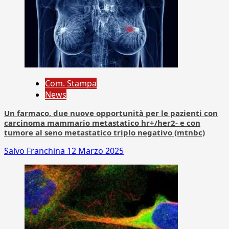
Com. Stampa
News
Un farmaco, due nuove opportunità per le pazienti con
carcinoma mammario metastatico hr+/her2- e con
tumore al seno metastatico triplo negativo (mtnbc)
Salvo Franchina
12 Marzo 2025