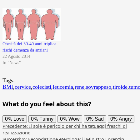
Obesità dei 30-40 anni triplica
rischi demenza da anziani
22 Agosto 2014
In "News"
Tags:
BMI
,
cervice
,
colecisti
,
leucemia
,
rene
,
sovrappeso
,
tiroide
,
tumo
What do you feel about this?
0%
Love
0%
Funny
0%
Wow
0%
Sad
0%
Angry
Navigazione
Precedente:
Il sole è pericolo per chi ha tatuaggi freschi di
realizzazione
articolo
Successivo:
Fecondazione eterologa: il Ministro Lorenzin