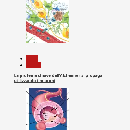
1
News
Ricerca
La proteina chiave dell’Alzheimer si propaga
utilizzando i neuroni