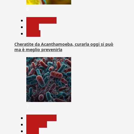
6
Com. Stampa
News
Salute
Cheratite da Acanthamoeba, curarla oggi si può
ma è meglio prevenirla
7
Com. Stampa
Medicina
News