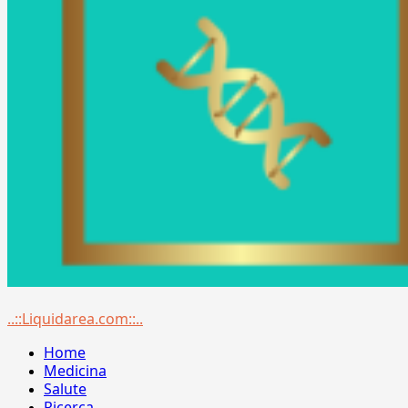
Menu
..::Liquidarea.com::..
principale
Home
Medicina
Salute
Ricerca