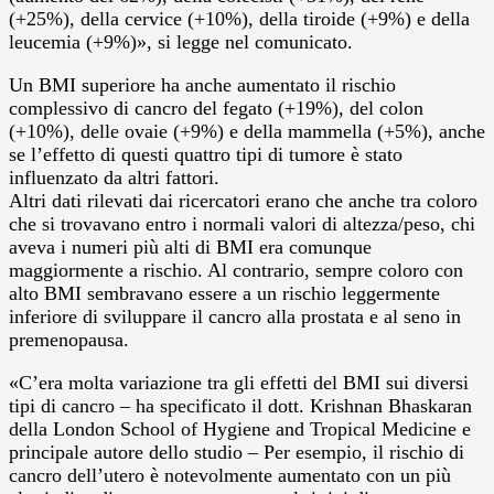
(+25%), della cervice (+10%), della tiroide (+9%) e della
leucemia (+9%)», si legge nel comunicato.
Un BMI superiore ha anche aumentato il rischio
complessivo di cancro del fegato (+19%), del colon
(+10%), delle ovaie (+9%) e della mammella (+5%), anche
se l’effetto di questi quattro tipi di tumore è stato
influenzato da altri fattori.
Altri dati rilevati dai ricercatori erano che anche tra coloro
che si trovavano entro i normali valori di altezza/peso, chi
aveva i numeri più alti di BMI era comunque
maggiormente a rischio. Al contrario, sempre coloro con
alto BMI sembravano essere a un rischio leggermente
inferiore di sviluppare il cancro alla prostata e al seno in
premenopausa.
«C’era molta variazione tra gli effetti del BMI sui diversi
tipi di cancro – ha specificato il dott. Krishnan Bhaskaran
della London School of Hygiene and Tropical Medicine e
principale autore dello studio – Per esempio, il rischio di
cancro dell’utero è notevolmente aumentato con un più