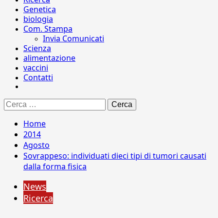
Genetica
biologia
Com. Stampa
Invia Comunicati
Scienza
alimentazione
vaccini
Contatti
Ricerca
per:
Home
2014
Agosto
Sovrappeso: individuati dieci tipi di tumori causati
dalla forma fisica
News
Ricerca