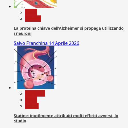
News
Ricerca
La proteina chiave dell’Alzheimer si propaga utilizzando
i neuroni
Salvo Franchina
14 Aprile 2026
Medicina
News
Salute
Statine: inutilmente attribuiti molti effetti avversi, lo
studio