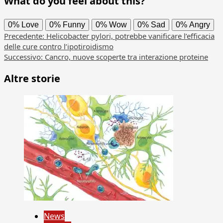
What do you feel about this?
0%
Love
0%
Funny
0%
Wow
0%
Sad
0%
Angry
Navigazione
Precedente:
Helicobacter pylori, potrebbe vanificare l’efficacia
delle cure contro l’ipotiroidismo
articolo
Successivo:
Cancro, nuove scoperte tra interazione proteine
Altre storie
News