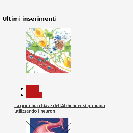
Ultimi inserimenti
1
News
Ricerca
La proteina chiave dell’Alzheimer si propaga
utilizzando i neuroni