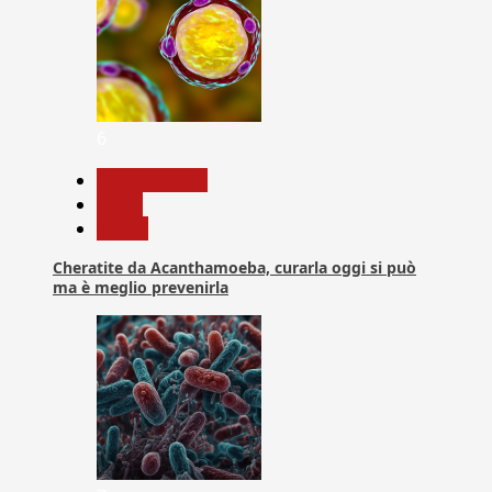
6
Com. Stampa
News
Salute
Cheratite da Acanthamoeba, curarla oggi si può
ma è meglio prevenirla