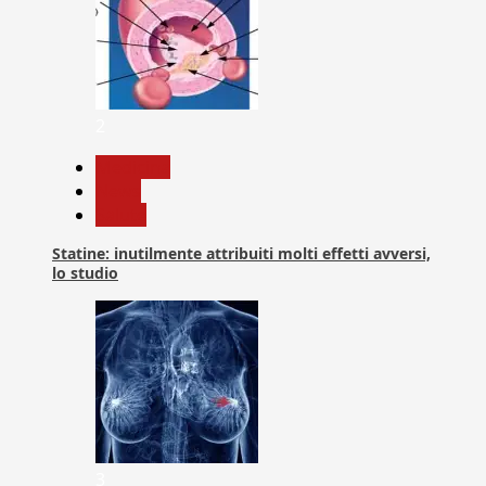
2
Medicina
News
Salute
Statine: inutilmente attribuiti molti effetti avversi,
lo studio
3