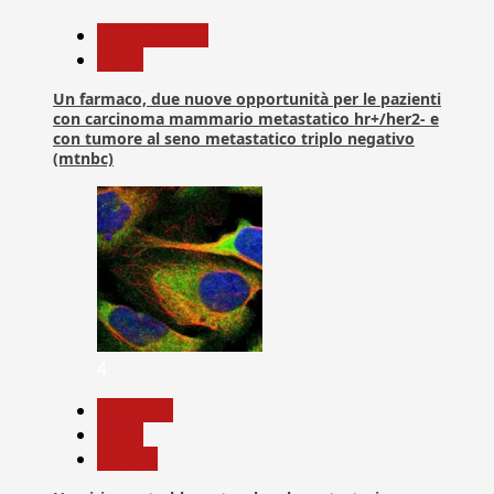
Com. Stampa
News
Un farmaco, due nuove opportunità per le pazienti
con carcinoma mammario metastatico hr+/her2- e
con tumore al seno metastatico triplo negativo
(mtnbc)
4
Medicina
News
Ricerca