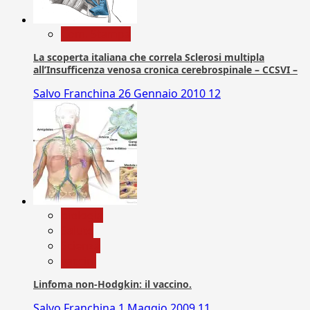
Com. Stampa
La scoperta italiana che correla Sclerosi multipla
all’Insufficenza venosa cronica cerebrospinale – CCSVI –
Salvo Franchina
26 Gennaio 2010
12
biologia
Salute
Scienza
vaccini
Linfoma non-Hodgkin: il vaccino.
Salvo Franchina
1 Maggio 2009
11