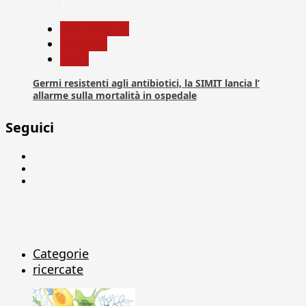
7
Com. Stampa
Medicina
News
Germi resistenti agli antibiotici, la SIMIT lancia l’
allarme sulla mortalità in ospedale
Seguici
Facebook
Linkedin
X
Categorie
ricercate