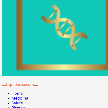
Menu
..::Liquidarea.com::..
principale
Home
Medicina
Salute
Ricerca