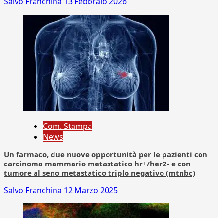
Salvo Franchina
13 Febbraio 2026
Com. Stampa
News
Un farmaco, due nuove opportunità per le pazienti con
carcinoma mammario metastatico hr+/her2- e con
tumore al seno metastatico triplo negativo (mtnbc)
Salvo Franchina
12 Marzo 2025