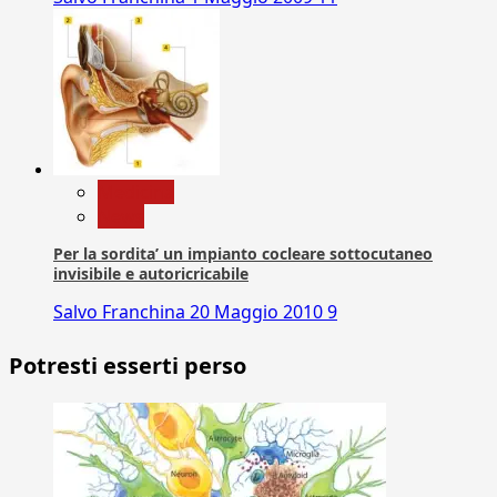
Medicina
News
Per la sordita’ un impianto cocleare sottocutaneo
invisibile e autoricricabile
Salvo Franchina
20 Maggio 2010
9
Potresti esserti perso