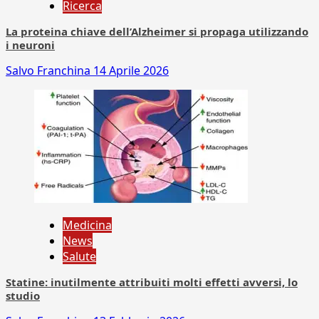
Ricerca
La proteina chiave dell’Alzheimer si propaga utilizzando
i neuroni
Salvo Franchina
14 Aprile 2026
Medicina
News
Salute
Statine: inutilmente attribuiti molti effetti avversi, lo
studio