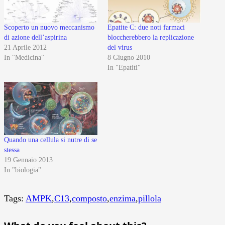
Scoperto un nuovo meccanismo
Epatite C: due noti farmaci
di azione dell’aspirina
bloccherebbero la replicazione
21 Aprile 2012
del virus
In "Medicina"
8 Giugno 2010
In "Epatiti"
Quando una cellula si nutre di se
stessa
19 Gennaio 2013
In "biologia"
Tags:
AMPK
,
C13
,
composto
,
enzima
,
pillola