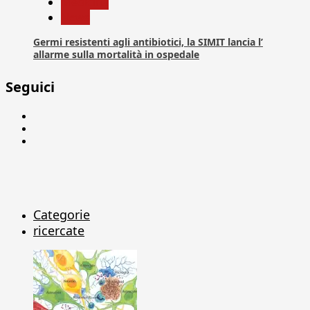
Medicina
News
Germi resistenti agli antibiotici, la SIMIT lancia l’
allarme sulla mortalità in ospedale
Seguici
Facebook
Linkedin
X
Categorie
ricercate