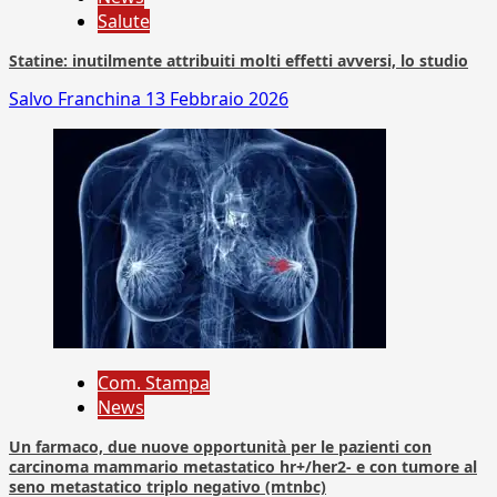
Salute
Statine: inutilmente attribuiti molti effetti avversi, lo studio
Salvo Franchina
13 Febbraio 2026
Com. Stampa
News
Un farmaco, due nuove opportunità per le pazienti con
carcinoma mammario metastatico hr+/her2- e con tumore al
seno metastatico triplo negativo (mtnbc)