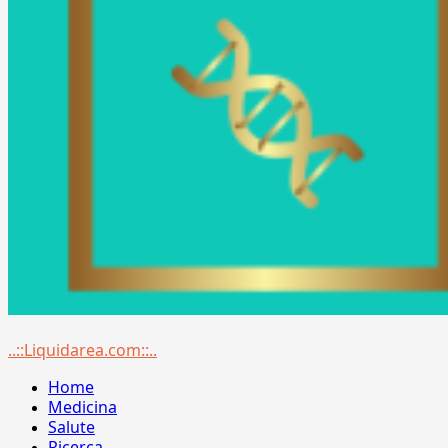
Menu
..::Liquidarea.com::..
principale
Home
Medicina
Salute
Ricerca