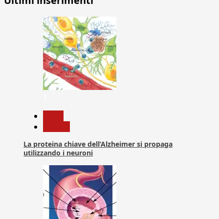
Ultimi inserimenti
1
News
Ricerca
La proteina chiave dell’Alzheimer si propaga
utilizzando i neuroni