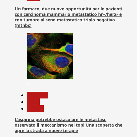
Un farmaco, due nuove opportunità per le pazienti
con carcinoma mammario metastatico hr+/her2- e
con tumore al seno metastatico triplo negativo
(mtnbc)
4
Medicina
News
Ricerca
L’aspirina potrebbe ostacolare le metastasi:
osservato il meccanismo nei topi Una scoperta che
apre la strada a nuove terapie