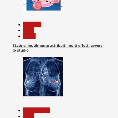
2
Medicina
News
Salute
Statine: inutilmente attribuiti molti effetti avversi,
lo studio
3
Com. Stampa
News