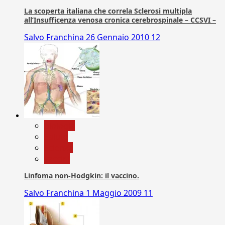
La scoperta italiana che correla Sclerosi multipla
all’Insufficenza venosa cronica cerebrospinale – CCSVI –
Salvo Franchina
26 Gennaio 2010
12
biologia
Salute
Scienza
vaccini
Linfoma non-Hodgkin: il vaccino.
Salvo Franchina
1 Maggio 2009
11