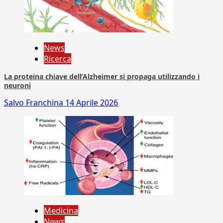
News
Ricerca
La proteina chiave dell’Alzheimer si propaga utilizzando i
neuroni
Salvo Franchina
14 Aprile 2026
Medicina
News