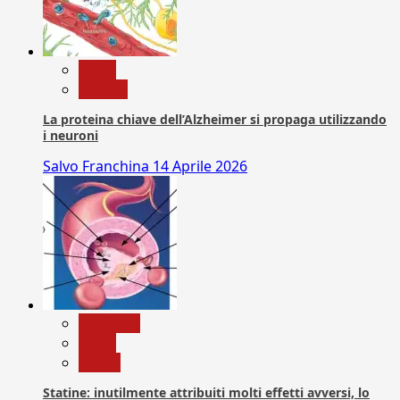
News
Ricerca
La proteina chiave dell’Alzheimer si propaga utilizzando
i neuroni
Salvo Franchina
14 Aprile 2026
Medicina
News
Salute
Statine: inutilmente attribuiti molti effetti avversi, lo