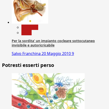
Medicina
News
Per la sordita’ un impianto cocleare sottocutaneo
invisibile e autoricricabile
Salvo Franchina
20 Maggio 2010
9
Potresti esserti perso