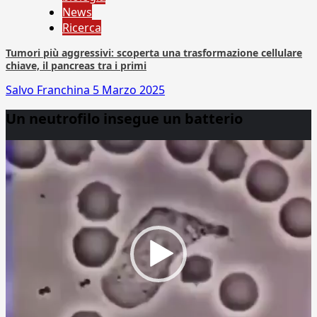
News
Ricerca
Tumori più aggressivi: scoperta una trasformazione cellulare
chiave, il pancreas tra i primi
Salvo Franchina
5 Marzo 2025
Un neutrofilo insegue un batterio
Video
Player