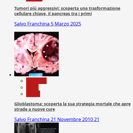
Tumori più aggressivi: scoperta una trasformazione
cellulare chiave, il pancreas tra i primi
Salvo Franchina
5 Marzo 2025
Medicina
News
Salute
Glioblastoma: scoperta la sua strategia mortale che apre
strade a nuove cure
Salvo Franchina
21 Novembre 2010
21