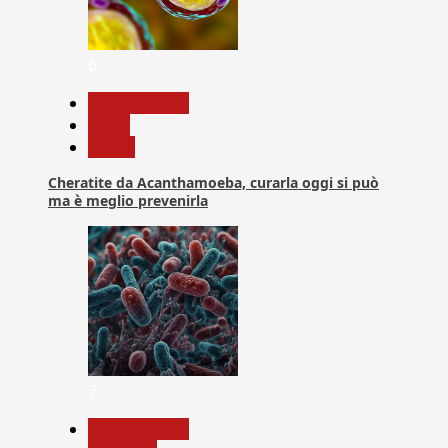
6
Com. Stampa
News
Salute
Cheratite da Acanthamoeba, curarla oggi si può
ma è meglio prevenirla
7
Com. Stampa