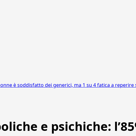
donne è soddisfatto dei generici, ma 1 su 4 fatica a reperir
liche e psichiche: l’8