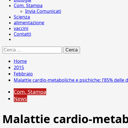
Com. Stampa
Invia Comunicati
Scienza
alimentazione
vaccini
Contatti
Ricerca
per:
Home
2015
Febbraio
Malattie cardio-metaboliche e psichiche: l’85% delle 
Com. Stampa
News
Malattie cardio-metabo