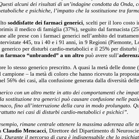
Questi alcuni dei risultati di un’indagine condotta da Onda, c
-metaboliche e psichiche, l’impatto che la sostituzione tra fa
olto
soddisfatte dei farmaci generici
, scelti per il loro costo
in primis il medico di famiglia (37%), seguito dal farmacista (25
iane alle prese con i farmaci generici nell’ambito del trattame
intervistate 445, tra i 40 e i 91 anni, in 9 Regioni (Piemonte
generico per disturbi cardio-metabolici e il 25% per disturbi p
un farmaco “unbranded” a un altro
può avere sull’
aderenza
mpre lo stesso generico prescritto. A quasi la metà delle donne (
l campione – la metà di coloro che hanno ricevuto la proposta 
nel 56% dei casi, alla confusione generata dalla diversità dell
erico con un altro mette in atto dei comportamenti che impat
a sostituzione tra generici può causare confusione nelle pazi
rmaco, fino all’interruzione della cura in modo prolungato. Q
ttutto nei casi di disturbi cardio-metabolici e psichici”.
sempio, rimane centrale ottenere la massima aderenza alle ter
za
Claudio Mencacci
, Direttore del Dipartimento di Neurosci
 Durante il percorso di cura è indispensabile che lo psichiatra