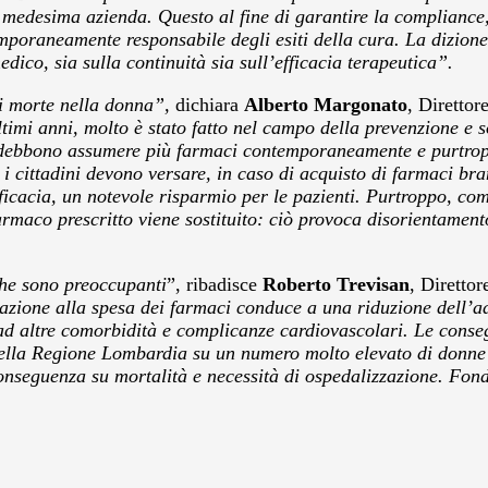
 medesima azienda. Questo al fine di garantire la compliance,
emporaneamente responsabile degli esiti della cura. La dizione
ico, sia sulla continuità sia sull’efficacia terapeutica”.
i morte nella donna”,
dichiara
Alberto Margonato
, Direttor
imi anni, molto è stato fatto nel campo della prevenzione e so
ti debbono assumere più farmaci contemporaneamente e purtrop
 i cittadini devono versare, in caso di acquisto di farmaci br
fficacia, un notevole risparmio per le pazienti. Purtroppo, co
farmaco prescritto viene sostituito: ciò provoca disorientame
che sono preoccupanti
”, ribadisce
Roberto Trevisan
, Diretto
zione alla spesa dei farmaci conduce a una riduzione dell’ad
ad altre comorbidità e complicanze cardiovascolari. Le cons
o della Regione Lombardia su un numero molto elevato di donne
nseguenza su mortalità e necessità di ospedalizzazione. Fond