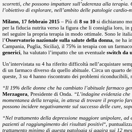
scorretti, che possono impattare sull’aderenza alla terapia. 
l’obiettivo di esplorare, nell’ambito delle patologie cardio
Milano, 17 febbraio 2015
– Più di
8 su 10
si dichiarano m
per la fiducia nutrita verso la figura che li consiglia loro, 
nel seguire la propria terapia in modo ottimale. Sono le ital
l’
Osservatorio nazionale sulla salute della donna
, ne ha 
Campania, Puglia, Sicilia), il 75% in terapia con un farmaco 
generici
, ha valutato l’impatto che un eventuale
switch da 
Un’intervistata su 4 ha riferito difficoltà nell’acquistare se
di un farmaco diverso da quello abituale. Circa un quarto de
queste, 3 su 4 hanno riscontrato dei problemi riconducibili, 
“Il 19% delle donne che ha cambiato l’abituale farmaco gen
Merzagora
, Presidente di Onda.
“L’indagine evidenzia che l
momentanea della terapia, in attesa di trovare il proprio fa
possono incidere negativamente sul successo delle cure, sopra
“Nel trattamento della depressione maggiore unipolare, ad e
pazienti al raggiungimento dei risultati positivi
“, puntualiz
trattamento minimo di questa patologia si aggira sui 12 mesi.