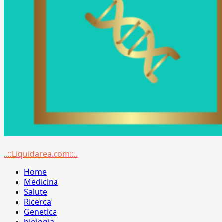
Menu
..::Liquidarea.com::..
principale
Home
Medicina
Salute
Ricerca
Genetica
biologia