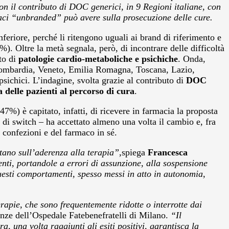
on il contributo di DOC generici, in 9 Regioni italiane, con
rmaci “unbranded” può avere sulla prosecuzione delle cure.
 inferiore, perché li ritengono uguali ai brand di riferimento e
%). Oltre la metà segnala, però, di incontrare delle difficoltà
nto di
patologie cardio-metaboliche e psichiche
. Onda,
, Lombardia, Veneto, Emilia Romagna, Toscana, Lazio,
sichici. L’indagine, svolta grazie al contributo di
DOC
 delle pazienti al percorso di cura
.
47%) è capitato, infatti, di ricevere in farmacia la proposta
di switch – ha accettato almeno una volta il cambio e, fra
e confezioni e del farmaco in sé.
tano sull’aderenza alla terapia”
,spiega
Francesca
enti, portandole a errori di assunzione, alla sospensione
uesti comportamenti, spesso messi in atto in autonomia,
apie, che sono frequentemente ridotte o interrotte dai
enze dell’Ospedale Fatebenefratelli di Milano.
“Il
, una volta raggiunti gli esiti positivi, garantisca la