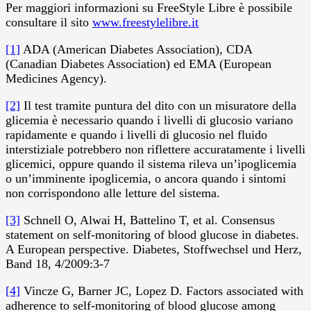
Per maggiori informazioni su FreeStyle Libre è possibile
consultare il sito
www.freestylelibre.it
[1]
ADA (American Diabetes Association), CDA
(Canadian Diabetes Association) ed EMA (European
Medicines Agency).
[2]
Il test tramite puntura del dito con un misuratore della
glicemia è necessario quando i livelli di glucosio variano
rapidamente e quando i livelli di glucosio nel fluido
interstiziale potrebbero non riflettere accuratamente i livelli
glicemici, oppure quando il sistema rileva un’ipoglicemia
o un’imminente ipoglicemia, o ancora quando i sintomi
non corrispondono alle letture del sistema.
[3]
Schnell O, Alwai H, Battelino T, et al. Consensus
statement on self-monitoring of blood glucose in diabetes.
A European perspective. Diabetes, Stoffwechsel und Herz,
Band 18, 4/2009:3-7
[4]
Vincze G, Barner JC, Lopez D. Factors associated with
adherence to self-monitoring of blood glucose among