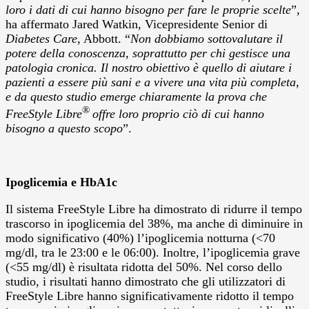
loro i dati di cui hanno bisogno per fare le proprie scelte
”,
ha affermato Jared Watkin, Vicepresidente Senior di
Diabetes Care
, Abbott. “
Non dobbiamo sottovalutare il
potere della conoscenza, soprattutto per chi gestisce una
patologia cronica. Il nostro obiettivo è quello di aiutare i
pazienti a essere più sani e a vivere una vita più completa,
e da questo studio emerge chiaramente la prova che
®
FreeStyle Libre
offre loro proprio ciò di cui hanno
bisogno a questo scopo
”.
Ipoglicemia e HbA1c
Il sistema FreeStyle Libre ha dimostrato di ridurre il tempo
trascorso in ipoglicemia del 38%, ma anche di diminuire in
modo significativo (40%) l’ipoglicemia notturna (<70
mg/dl, tra le 23:00 e le 06:00). Inoltre, l’ipoglicemia grave
(<55 mg/dl) è risultata ridotta del 50%. Nel corso dello
studio, i risultati hanno dimostrato che gli utilizzatori di
FreeStyle Libre hanno significativamente ridotto il tempo