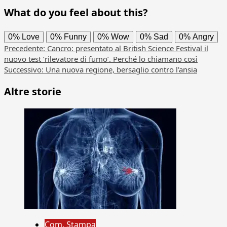
What do you feel about this?
0%
Love
0%
Funny
0%
Wow
0%
Sad
0%
Angry
Navigazione
Precedente:
Cancro: presentato al British Science Festival il
nuovo test ‘rilevatore di fumo’. Perché lo chiamano così
articolo
Successivo:
Una nuova regione, bersaglio contro l’ansia
Altre storie
Com. Stampa