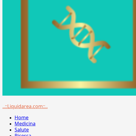
Menu
..::Liquidarea.com::..
principale
Home
Medicina
Salute
Ricerca