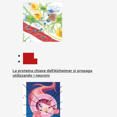
1
News
Ricerca
La proteina chiave dell’Alzheimer si propaga
utilizzando i neuroni