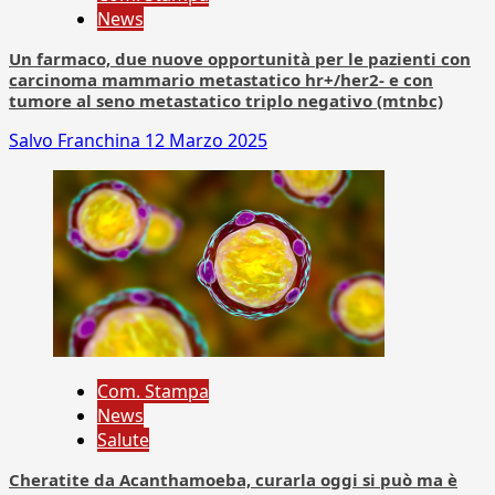
News
Un farmaco, due nuove opportunità per le pazienti con
carcinoma mammario metastatico hr+/her2- e con
tumore al seno metastatico triplo negativo (mtnbc)
Salvo Franchina
12 Marzo 2025
Com. Stampa
News
Salute
Cheratite da Acanthamoeba, curarla oggi si può ma è