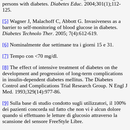
persons with diabetes.
Diabetes
Educ
. 2004;301(1);112-
125.
[5]
Wagner J, Malachoff C, Abbott G. Invasiveness as a
barrier to self-monitoring of blood glucose in diabetes.
Diabetes Technolo Ther
. 2005; 7(4):612-619.
[6]
Nominalmente due settimane tra i giorni 15 e 31.
[7]
Tempo con <70 mg/dl.
[8]
The effect of intensive treatment of diabetes on the
development and progression of long-term complications
in insulin-dependent diabetes mellitus. The Diabetes
Control and Complications Trial Research Group. N Engl J
Med. 1993;329(14):977-86.
[9]
Sulla base di studio condotto sugli utilizzatori, il 100%
dei pazienti concorda sul fatto che non vi è alcun dolore
quando si effettuano le letture di glucosio attraverso la
scansione del sensore FreeStyle Libre.