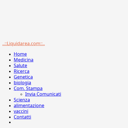
Menu
..::Liquidarea.com::..
principale
Home
Medicina
Salute
Ricerca
Genetica
biologia
Com. Stampa
Invia Comunicati
Scienza
alimentazione
vaccini
Contatti