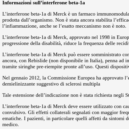
Informazioni sull’interferone beta-1a
L’interferone beta-1a di Merck è un farmaco immunomodulante 
prodotta dall’organismo. Non è stata ancora stabilita l’efficac
l’infiammazione, anche se l’esatto meccanismo non è noto.
L’interferone beta-1a di Merck, approvato nel 1998 in Europa
progressione della disabilità, riduce la frequenza delle recidi
L’interferone beta-1a di Merck può essere somministrato con
ancora, con Rebislide (non disponibile in Italia), penna ad 
tramite siringhe pre-riempite pronte all’uso. Questi dispositi
Nel gennaio 2012, la Commissione Europea ha approvato l’est
demielinizzante suggestivo di sclerosi multipla
Tale estensione dell’indicazione non è stata richiesta negli St
L’interferone beta-1a di Merck deve essere utilizzato con cau
convulsivo. Gli effetti collaterali segnalati con maggior fre
ematiche. I pazienti, in particolare quelli affetti da sintomi 
medico.