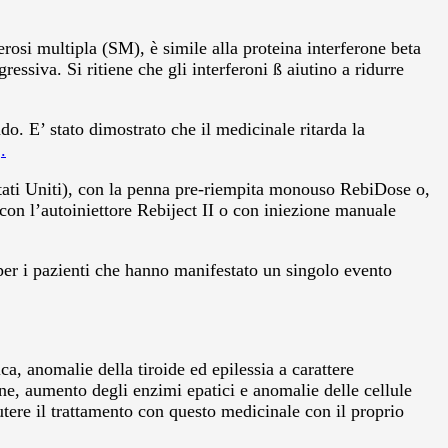
osi multipla (SM), è simile alla proteina interferone beta
ressiva. Si ritiene che gli interferoni ß aiutino a ridurre
o. E’ stato dimostrato che il medicinale ritarda la
.
Stati Uniti), con la penna pre-riempita monouso RebiDose o,
con l’autoiniettore Rebiject II o con iniezione manuale
er i pazienti che hanno manifestato un singolo evento
a, anomalie della tiroide ed epilessia a carattere
one, aumento degli enzimi epatici e anomalie delle cellule
cutere il trattamento con questo medicinale con il proprio