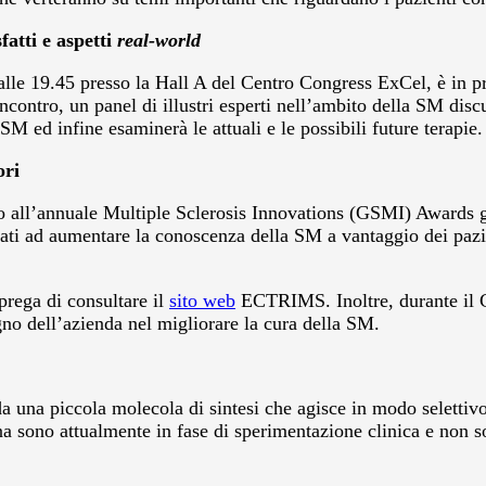
fatti e aspetti
real-world
45 alle 19.45 presso la Hall A del Centro Congress ExCel, è i
ntro, un panel di illustri esperti nell’ambito della SM discut
M ed infine esaminerà le attuali e le possibili future terapie.
ori
 all’annuale Multiple Sclerosis Innovations (GSMI) Awards gi
zzati ad aumentare la conoscenza della SM a vantaggio dei pazie
prega di consultare il
sito web
ECTRIMS. Inoltre, durante il Co
no dell’azienda nel migliorare la cura della SM.
una piccola molecola di sintesi che agisce in modo selettivo s
a sono attualmente in fase di sperimentazione clinica e non so