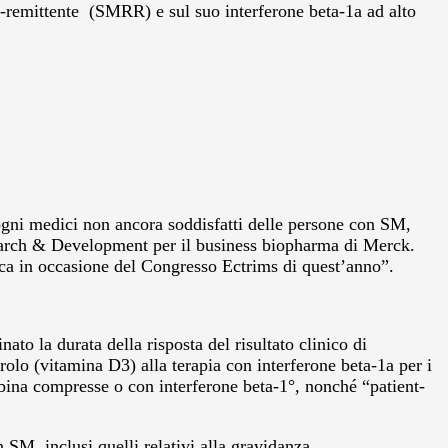
te-remittente (SMRR) e sul suo interferone beta-1a ad alto
sogni medici non ancora soddisfatti delle persone con SM,
esearch & Development per il business biopharma di Merck.
fica in occasione del Congresso Ectrims di quest’anno”.
o la durata della risposta del risultato clinico di
rolo (vitamina D3) alla terapia con interferone beta-1a per i
ibina compresse o con interferone beta-1°, nonché “patient-
SM, inclusi quelli relativi alla gravidanza.