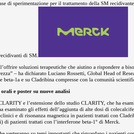
fase di sperimentazione per il trattamento della SM recidivan
recidivanti di SM.
l’offrire soluzioni terapeutiche che aiutino a rispondere a bi
sicurezza” – ha dichiarato Luciano Rossetti, Global Head of R
rone beta-1a e su Cladribina compresse con la comunità scienti
rali e poster su nuove analisi
 CLARITY e l’estensione dello studio CLARITY, che ha esaminat
esaminato gli effetti dell’aggiunta di alte dosi di colecalcife
linici e di risonanza magnetica in pazienti trattati con Cladr
) di pazienti trattati con l’interferone beta-1° di Merck.
he verteranno su temi importanti che riguardano i pazienti con 