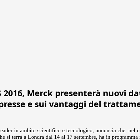
016, Merck presenterà nuovi dati s
presse e sui vantaggi del trattam
ader in ambito scientifico e tecnologico, annuncia che, nel
si terrà a Londra dal 14 al 17 settembre, ha in programma imp