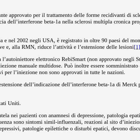
approvato per il trattamento delle forme recidivanti di scler
ia dell’interferone beta-1a nella sclerosi multipla cronica prog
 e nel 2002 negli USA, è registrato in oltre 90 paesi del mond
ve e, alla RMN, riduce l’attività e l’estensione delle lesioni
[1]
 l’autoiniettore elettronico RebiSmart (non approvato negli 
iniezione manuale multidose. Può inoltre essere somministrato 
vi per l’iniezione non sono approvati in tutte le nazioni.
ensione dell’indicazione dell’interferone beta-1a di Merck p
ati Uniti.
tela nei pazienti con anamnesi di depressione, patologia epatic
quenza sono sintomi simil-influenzali, reazioni al sito d’iniezi
depressivi, patologie epilettiche o disturbi epatici, devono dis