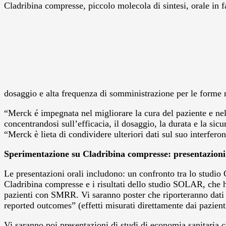
Cladribina compresse, piccolo molecola di sintesi, orale in 
dosaggio e alta frequenza di somministrazione per le forme 
“Merck é impegnata nel migliorare la cura del paziente e nel
concentrandosi sull’efficacia, il dosaggio, la durata e la 
“Merck è lieta di condividere ulteriori dati sul suo interfe
Sperimentazione su Cladribina compresse: presentazioni o
Le presentazioni orali includono: un confronto tra lo studio
Cladribina compresse e i risultati dello studio SOLAR, che ha 
pazienti con SMRR. Vi saranno poster che riporteranno dati c
reported outcomes” (effetti misurati direttamente dai pazienti
Vi saranno poi presentazioni di studi di economia sanitaria c