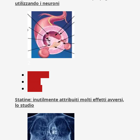
utilizzando i neuroni
2
Medicina
News
Salute
Statine: inutilmente attribuiti molti effetti avversi,
lo studio