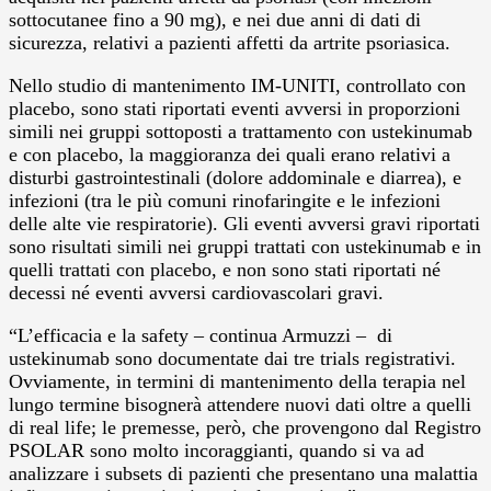
sottocutanee fino a 90 mg), e nei due anni di dati di
sicurezza, relativi a pazienti affetti da artrite psoriasica.
Nello studio di mantenimento IM-UNITI, controllato con
placebo, sono stati riportati eventi avversi in proporzioni
simili nei gruppi sottoposti a trattamento con ustekinumab
e con placebo, la maggioranza dei quali erano relativi a
disturbi gastrointestinali (dolore addominale e diarrea), e
infezioni (tra le più comuni rinofaringite e le infezioni
delle alte vie respiratorie). Gli eventi avversi gravi riportati
sono risultati simili nei gruppi trattati con ustekinumab e in
quelli trattati con placebo, e non sono stati riportati né
decessi né eventi avversi cardiovascolari gravi.
“L’efficacia e la safety – continua Armuzzi – di
ustekinumab sono documentate dai tre trials registrativi.
Ovviamente, in termini di mantenimento della terapia nel
lungo termine bisognerà attendere nuovi dati oltre a quelli
di real life; le premesse, però, che provengono dal Registro
PSOLAR sono molto incoraggianti, quando si va ad
analizzare i subsets di pazienti che presentano una malattia