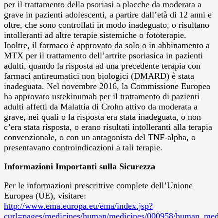
per il trattamento della psoriasi a placche da moderata a
grave in pazienti adolescenti, a partire dall’età di 12 anni e
oltre, che sono controllati in modo inadeguato, o risultano
intolleranti ad altre terapie sistemiche o fototerapie.
Inoltre, il farmaco è approvato da solo o in abbinamento a
MTX per il trattamento dell’artrite psoriasica in pazienti
adulti, quando la risposta ad una precedente terapia con
farmaci antireumatici non biologici (DMARD) è stata
inadeguata. Nel novembre 2016, la Commissione Europea
ha approvato ustekinumab per il trattamento di pazienti
adulti affetti da Malattia di Crohn attivo da moderata a
grave, nei quali o la risposta era stata inadeguata, o non
c’era stata risposta, o erano risultati intolleranti alla terapia
convenzionale, o con un antagonista del TNF-alpha, o
presentavano controindicazioni a tali terapie.
Informazioni Importanti sulla Sicurezza
Per le informazioni prescrittive complete dell’Unione
Europea (UE), visitare:
http://www.ema.europa.eu/ema/index.jsp?
curl=pages/medicines/human/medicines/000958/human_