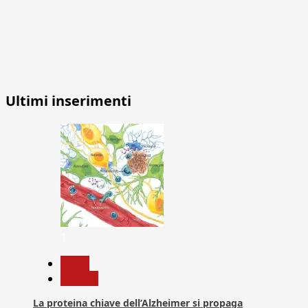
Ultimi inserimenti
1
News
Ricerca
La proteina chiave dell’Alzheimer si propaga