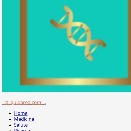
Menu
..::Liquidarea.com::..
principale
Home
Medicina
Salute
Ricerca