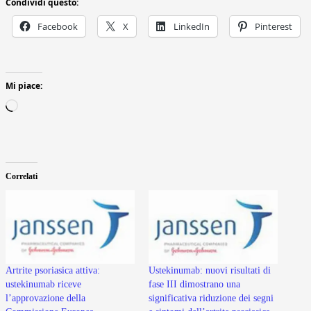
Condividi questo:
Facebook
X
LinkedIn
Pinterest
Mi piace:
Caricamento
in
corso…
Correlati
Artrite psoriasica attiva:
Ustekinumab: nuovi risultati di
ustekinumab riceve
fase III dimostrano una
l’approvazione della
significativa riduzione dei segni