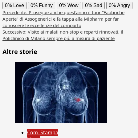
0%
Love
0%
Funny
0%
Wow
0%
Sad
0%
Angry
Navigazione
Precedente:
Prosegue anche quest’anno il tour “Fabbriche
Aperte” di Assogenerici e fa tappa alla Mipharm per far
articolo
conoscere le eccellenze del comparto
Successivo:
Visite ai malati non-stop e reparti rinnovati, il
Policlinico di Milano sempre più a misura di paziente
Altre storie
Com. Stampa