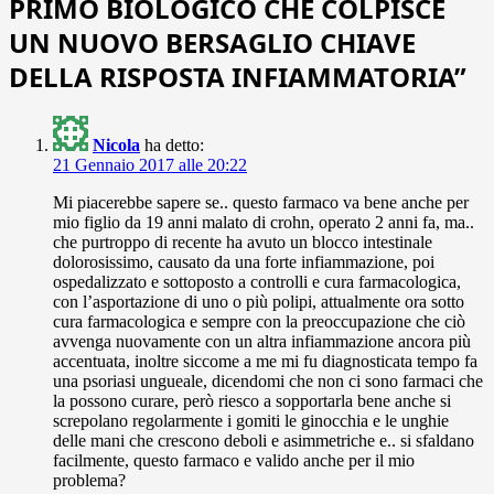
PRIMO BIOLOGICO CHE COLPISCE
UN NUOVO BERSAGLIO CHIAVE
DELLA RISPOSTA INFIAMMATORIA
”
Nicola
ha detto:
21 Gennaio 2017 alle 20:22
Mi piacerebbe sapere se.. questo farmaco va bene anche per
mio figlio da 19 anni malato di crohn, operato 2 anni fa, ma..
che purtroppo di recente ha avuto un blocco intestinale
dolorosissimo, causato da una forte infiammazione, poi
ospedalizzato e sottoposto a controlli e cura farmacologica,
con l’asportazione di uno o più polipi, attualmente ora sotto
cura farmacologica e sempre con la preoccupazione che ciò
avvenga nuovamente con un altra infiammazione ancora più
accentuata, inoltre siccome a me mi fu diagnosticata tempo fa
una psoriasi ungueale, dicendomi che non ci sono farmaci che
la possono curare, però riesco a sopportarla bene anche si
screpolano regolarmente i gomiti le ginocchia e le unghie
delle mani che crescono deboli e asimmetriche e.. si sfaldano
facilmente, questo farmaco e valido anche per il mio
problema?