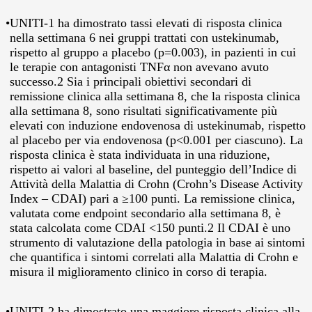
•
UNITI-1 ha dimostrato tassi elevati di risposta clinica
nella settimana 6 nei gruppi trattati con ustekinumab,
rispetto al gruppo a placebo (p=0.003), in pazienti in cui
le terapie con antagonisti TNFα non avevano avuto
successo.2 Sia i principali obiettivi secondari di
remissione clinica alla settimana 8, che la risposta clinica
alla settimana 8, sono risultati significativamente più
elevati con induzione endovenosa di ustekinumab, rispetto
al placebo per via endovenosa (p<0.001 per ciascuno). La
risposta clinica è stata individuata in una riduzione,
rispetto ai valori al baseline, del punteggio dell’Indice di
Attività della Malattia di Crohn (Crohn’s Disease Activity
Index – CDAI) pari a ≥100 punti. La remissione clinica,
valutata come endpoint secondario alla settimana 8, è
stata calcolata come CDAI <150 punti.2 Il CDAI è uno
strumento di valutazione della patologia in base ai sintomi
che quantifica i sintomi correlati alla Malattia di Crohn e
misura il miglioramento clinico in corso di terapia.
•
UNITI-2 ha dimostrato una maggiore risposta clinica alla