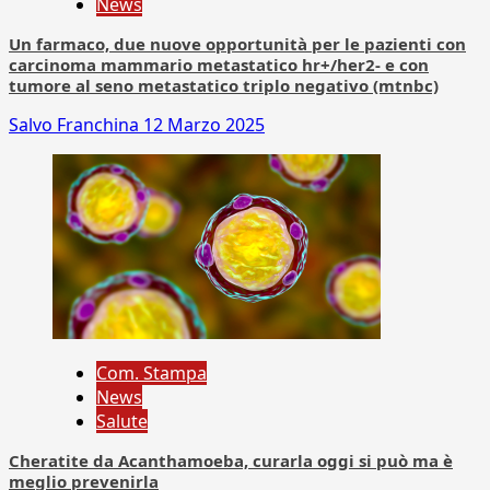
News
Un farmaco, due nuove opportunità per le pazienti con
carcinoma mammario metastatico hr+/her2- e con
tumore al seno metastatico triplo negativo (mtnbc)
Salvo Franchina
12 Marzo 2025
Com. Stampa
News
Salute
Cheratite da Acanthamoeba, curarla oggi si può ma è
meglio prevenirla