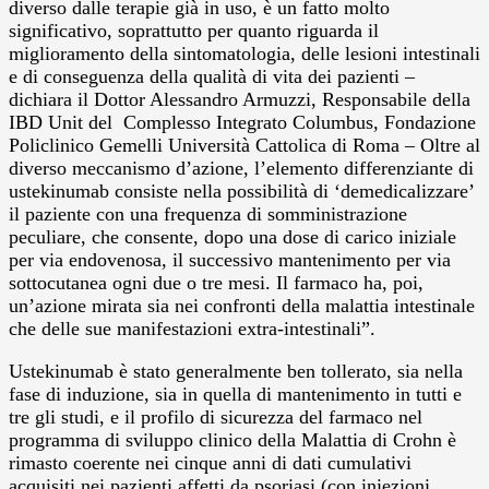
diverso dalle terapie già in uso, è un fatto molto
significativo, soprattutto per quanto riguarda il
miglioramento della sintomatologia, delle lesioni intestinali
e di conseguenza della qualità di vita dei pazienti –
dichiara il Dottor Alessandro Armuzzi, Responsabile della
IBD Unit del Complesso Integrato Columbus, Fondazione
Policlinico Gemelli Università Cattolica di Roma – Oltre al
diverso meccanismo d’azione, l’elemento differenziante di
ustekinumab consiste nella possibilità di ‘demedicalizzare’
il paziente con una frequenza di somministrazione
peculiare, che consente, dopo una dose di carico iniziale
per via endovenosa, il successivo mantenimento per via
sottocutanea ogni due o tre mesi. Il farmaco ha, poi,
un’azione mirata sia nei confronti della malattia intestinale
che delle sue manifestazioni extra-intestinali”.
Ustekinumab è stato generalmente ben tollerato, sia nella
fase di induzione, sia in quella di mantenimento in tutti e
tre gli studi, e il profilo di sicurezza del farmaco nel
programma di sviluppo clinico della Malattia di Crohn è
rimasto coerente nei cinque anni di dati cumulativi
acquisiti nei pazienti affetti da psoriasi (con iniezioni