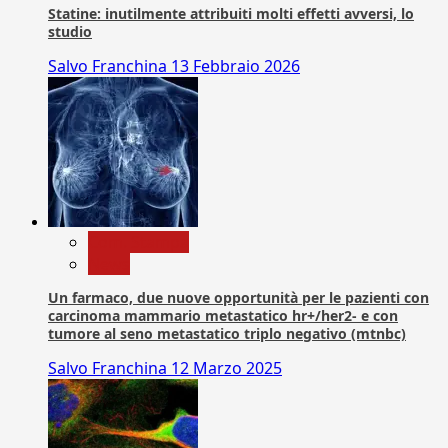
Statine: inutilmente attribuiti molti effetti avversi, lo
studio
Salvo Franchina
13 Febbraio 2026
Com. Stampa
News
Un farmaco, due nuove opportunità per le pazienti con
carcinoma mammario metastatico hr+/her2- e con
tumore al seno metastatico triplo negativo (mtnbc)
Salvo Franchina
12 Marzo 2025