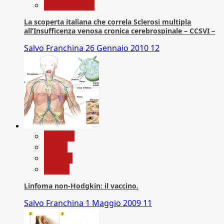
Com. Stampa
La scoperta italiana che correla Sclerosi multipla
all’Insufficenza venosa cronica cerebrospinale – CCSVI –
Salvo Franchina
26 Gennaio 2010
12
biologia
Salute
Scienza
vaccini
Linfoma non-Hodgkin: il vaccino.
Salvo Franchina
1 Maggio 2009
11