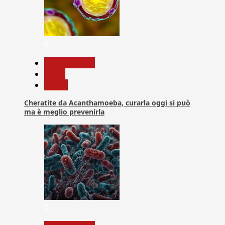
6
Com. Stampa
News
Salute
Cheratite da Acanthamoeba, curarla oggi si può
ma è meglio prevenirla
7