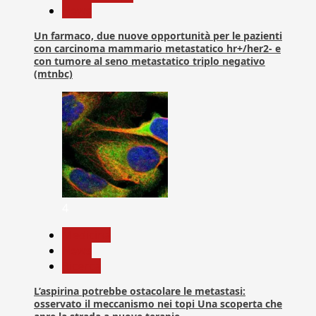
News
Un farmaco, due nuove opportunità per le pazienti
con carcinoma mammario metastatico hr+/her2- e
con tumore al seno metastatico triplo negativo
(mtnbc)
4
Medicina
News
Ricerca
L’aspirina potrebbe ostacolare le metastasi:
osservato il meccanismo nei topi Una scoperta che