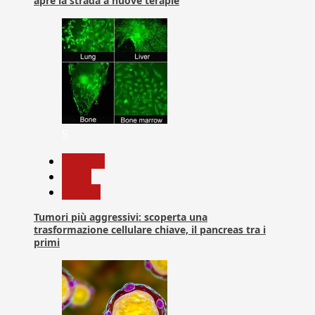
apre la strada a nuove terapie
5
biologia
News
Ricerca
Tumori più aggressivi: scoperta una
trasformazione cellulare chiave, il pancreas tra i
primi