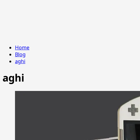
Home
Blog
aghi
aghi