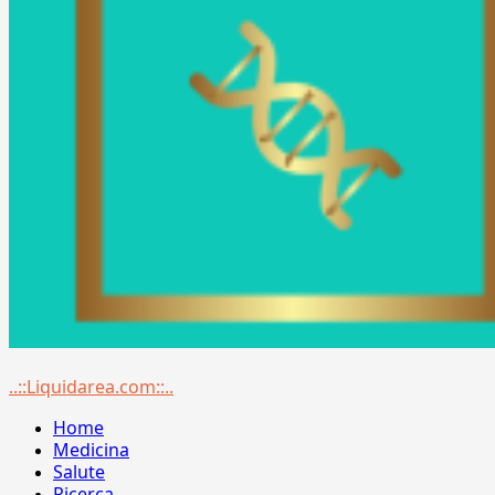
Menu
..::Liquidarea.com::..
principale
Home
Medicina
Salute
Ricerca