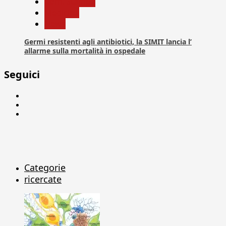
Com. Stampa
Medicina
News
Germi resistenti agli antibiotici, la SIMIT lancia l’
allarme sulla mortalità in ospedale
Seguici
Facebook
Linkedin
X
Categorie
ricercate