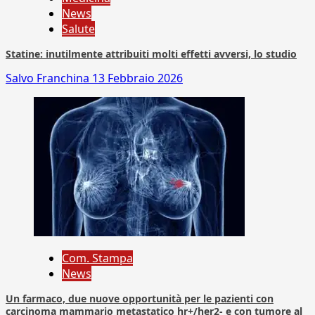
News
Salute
Statine: inutilmente attribuiti molti effetti avversi, lo studio
Salvo Franchina
13 Febbraio 2026
Com. Stampa
News
Un farmaco, due nuove opportunità per le pazienti con
carcinoma mammario metastatico hr+/her2- e con tumore al