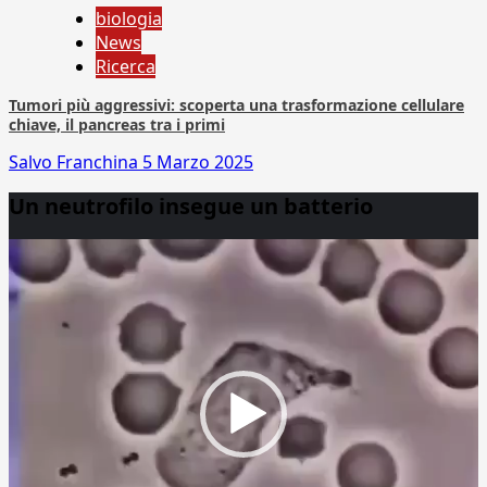
biologia
News
Ricerca
Tumori più aggressivi: scoperta una trasformazione cellulare
chiave, il pancreas tra i primi
Salvo Franchina
5 Marzo 2025
Un neutrofilo insegue un batterio
Video
Player