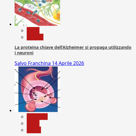
News
Ricerca
La proteina chiave dell’Alzheimer si propaga utilizzando
i neuroni
Salvo Franchina
14 Aprile 2026
Medicina
News
Salute