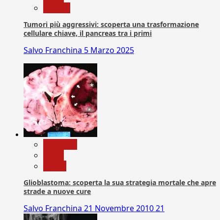
Ricerca
Tumori più aggressivi: scoperta una trasformazione
cellulare chiave, il pancreas tra i primi
Salvo Franchina
5 Marzo 2025
Medicina
News
Salute
Glioblastoma: scoperta la sua strategia mortale che apre
strade a nuove cure
Salvo Franchina
21 Novembre 2010
21