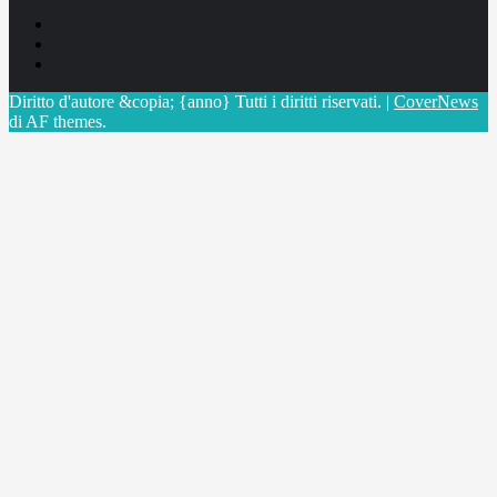
Facebook
Linkedin
X
Diritto d'autore &copia; {anno} Tutti i diritti riservati.
|
CoverNews
di AF themes.