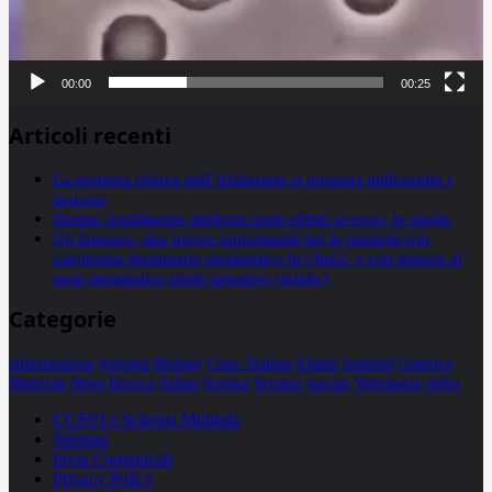
00:00
00:25
Articoli recenti
La proteina chiave dell’Alzheimer si propaga utilizzando i
neuroni
Statine: inutilmente attribuiti molti effetti avversi, lo studio
Un farmaco, due nuove opportunità per le pazienti con
carcinoma mammario metastatico hr+/her2- e con tumore al
seno metastatico triplo negativo (mtnbc)
Categorie
alimentazione
biologia
Biology
Com. Stampa
Epatiti
featured
Genetica
Medicina
News
Ricerca
Salute
Science
Scienza
vaccini
Veterinaria
video
CCSVI e Sclerosi Multipla
Sitemap
Invia Comunicati
Privacy Policy