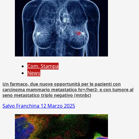
Com. Stampa
News
Un farmaco, due nuove opportunità per le pazienti con
carcinoma mammario metastatico hr+/her2- e con tumore al
seno metastatico triplo negativo (mtnbc)
Salvo Franchina
12 Marzo 2025