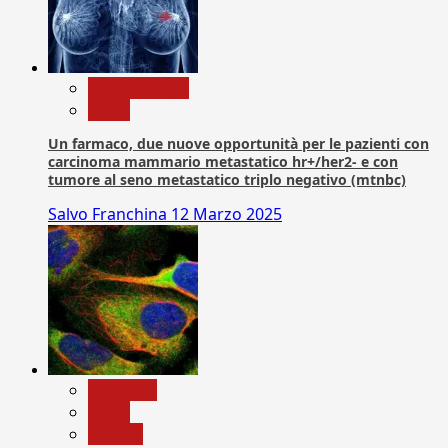
Com. Stampa
News
Un farmaco, due nuove opportunità per le pazienti con
carcinoma mammario metastatico hr+/her2- e con
tumore al seno metastatico triplo negativo (mtnbc)
Salvo Franchina
12 Marzo 2025
Medicina
News
Ricerca