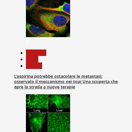
4
Medicina
News
Ricerca
L’aspirina potrebbe ostacolare le metastasi:
osservato il meccanismo nei topi Una scoperta che
apre la strada a nuove terapie