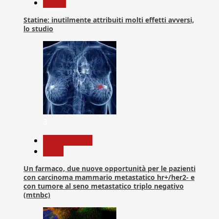
Salute
Statine: inutilmente attribuiti molti effetti avversi,
lo studio
3
Com. Stampa
News
Un farmaco, due nuove opportunità per le pazienti
con carcinoma mammario metastatico hr+/her2- e
con tumore al seno metastatico triplo negativo
(mtnbc)