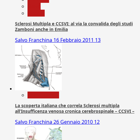
News
Ricerca
Sclerosi Multipla e CCSVI: al via la convalida degli studi
Zamboni anche in Emilia
Salvo Franchina
16 Febbraio 2011
13
Com. Stampa
La scoperta italiana che correla Sclerosi multipla
all’Insufficenza venosa cronica cerebrospinale – CCSVI –
Salvo Franchina
26 Gennaio 2010
12