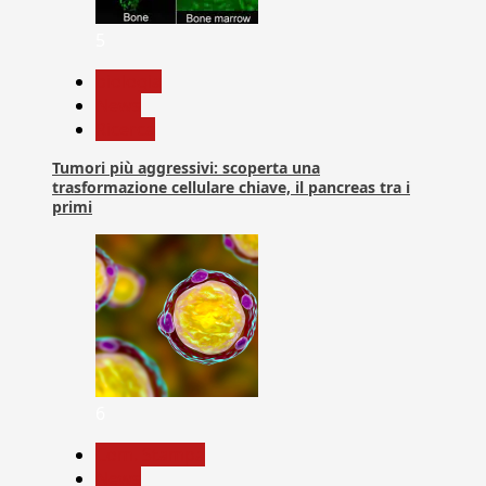
5
biologia
News
Ricerca
Tumori più aggressivi: scoperta una
trasformazione cellulare chiave, il pancreas tra i
primi
6
Com. Stampa
News