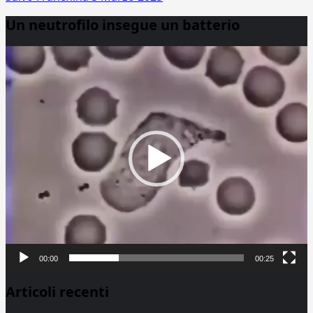
Un neutrofilo insegue un batterio
Video
Player
00:00
00:25
Articoli recenti