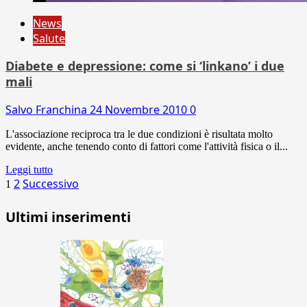
News
Salute
Diabete e depressione: come si ‘linkano’ i due
mali
Salvo Franchina
24 Novembre 2010
0
L'associazione reciproca tra le due condizioni è risultata molto
evidente, anche tenendo conto di fattori come l'attività fisica o il...
Leggi tutto
Paginazione
2
Successivo
1
degli
Ultimi inserimenti
articoli