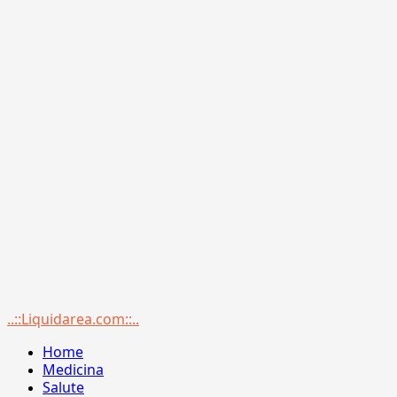
Menu
..::Liquidarea.com::..
principale
Home
Medicina
Salute