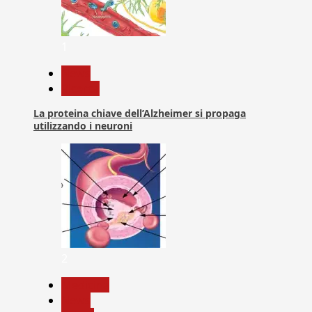
1
News
Ricerca
La proteina chiave dell’Alzheimer si propaga
utilizzando i neuroni
2
Medicina
News