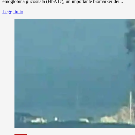
emoglobina glicosilata (HbA1c), un importante biomarker dei...
Leggi tutto