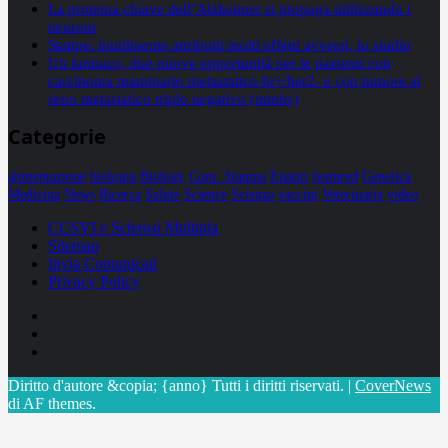
La proteina chiave dell’Alzheimer si propaga utilizzando i
neuroni
Statine: inutilmente attribuiti molti effetti avversi, lo studio
Un farmaco, due nuove opportunità per le pazienti con
carcinoma mammario metastatico hr+/her2- e con tumore al
seno metastatico triplo negativo (mtnbc)
Categorie
alimentazione
biologia
Biology
Com. Stampa
Epatiti
featured
Genetica
Medicina
News
Ricerca
Salute
Science
Scienza
vaccini
Veterinaria
video
CCSVI e Sclerosi Multipla
Sitemap
Invia Comunicati
Privacy Policy
Facebook
Linkedin
X
Diritto d'autore &copia; {anno} Tutti i diritti riservati.
|
CoverNews
di AF themes.