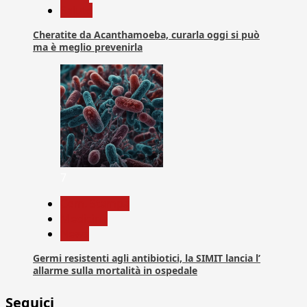
Salute
Cheratite da Acanthamoeba, curarla oggi si può
ma è meglio prevenirla
7
Com. Stampa
Medicina
News
Germi resistenti agli antibiotici, la SIMIT lancia l’
allarme sulla mortalità in ospedale
Seguici