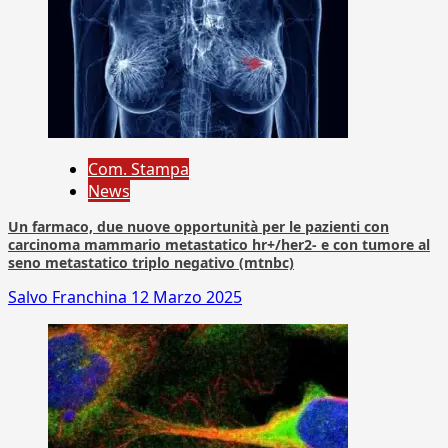
Com. Stampa
News
Un farmaco, due nuove opportunità per le pazienti con
carcinoma mammario metastatico hr+/her2- e con tumore al
seno metastatico triplo negativo (mtnbc)
Salvo Franchina
12 Marzo 2025