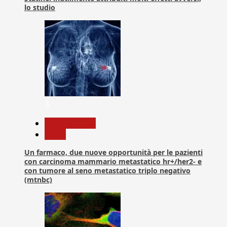
lo studio
3
Com. Stampa
News
Un farmaco, due nuove opportunità per le pazienti
con carcinoma mammario metastatico hr+/her2- e
con tumore al seno metastatico triplo negativo
(mtnbc)