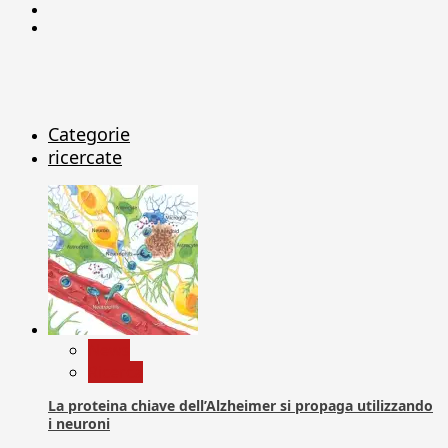
Linkedin
X
Categorie
ricercate
News
Ricerca
La proteina chiave dell’Alzheimer si propaga utilizzando
i neuroni