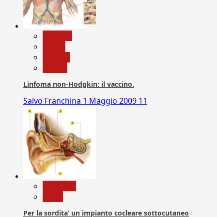
biologia
Salute
Scienza
vaccini
Linfoma non-Hodgkin: il vaccino.
Salvo Franchina
1 Maggio 2009
11
Medicina
News
Per la sordita’ un impianto cocleare sottocutaneo