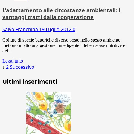
L’adattamento alle circostanze ambientali: i
vantaggi tratti dalla cooperazione
Salvo Franchina
19 Luglio 2012
0
Colture di specie batteriche diverse poste nello stesso ambiente
mettono in atto una gestione “intelligente” delle risorse nutritive e
dei...
Leggi tutto
Paginazione
2
Successivo
1
degli
Ultimi inserimenti
articoli