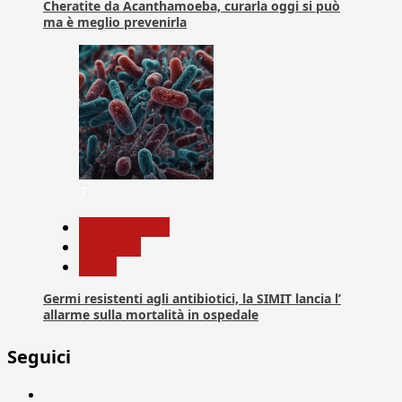
Cheratite da Acanthamoeba, curarla oggi si può
ma è meglio prevenirla
7
Com. Stampa
Medicina
News
Germi resistenti agli antibiotici, la SIMIT lancia l’
allarme sulla mortalità in ospedale
Seguici
Facebook