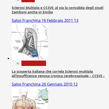
Sclerosi Multipla e CCSVI: al via la convalida degli studi
Zamboni anche in Emilia
Salvo Franchina
16 Febbraio 2011
13
Com. Stampa
La scoperta italiana che correla Sclerosi multipla
all’Insufficenza venosa cronica cerebrospinale – CCSVI –
Salvo Franchina
26 Gennaio 2010
12