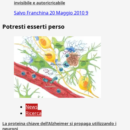
invisibile e autoricricabile
Salvo Franchina
20 Maggio 2010
9
Potresti esserti perso
News
Ricerca
La proteina chiave dell’Alzheimer si propaga utilizzando i
neuroni