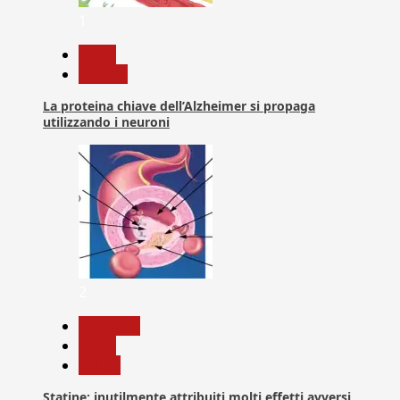
1
News
Ricerca
La proteina chiave dell’Alzheimer si propaga
utilizzando i neuroni
2
Medicina
News
Salute
Statine: inutilmente attribuiti molti effetti avversi,