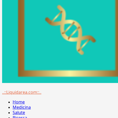
Menu
..::Liquidarea.com::..
principale
Home
Medicina
Salute
Ricerca