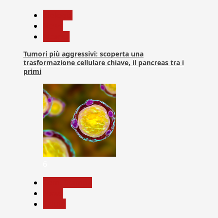
biologia
News
Ricerca
Tumori più aggressivi: scoperta una
trasformazione cellulare chiave, il pancreas tra i
primi
6
Com. Stampa
News
Salute