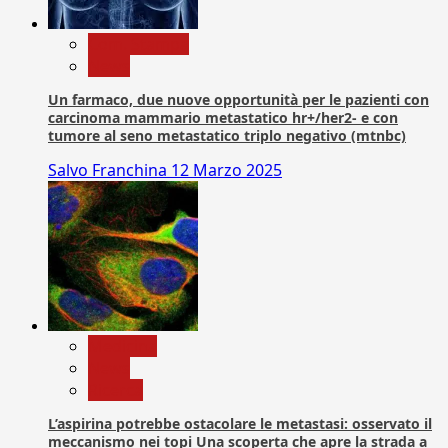
Com. Stampa
News
Un farmaco, due nuove opportunità per le pazienti con
carcinoma mammario metastatico hr+/her2- e con
tumore al seno metastatico triplo negativo (mtnbc)
Salvo Franchina
12 Marzo 2025
Medicina
News
Ricerca
L’aspirina potrebbe ostacolare le metastasi: osservato il
meccanismo nei topi Una scoperta che apre la strada a