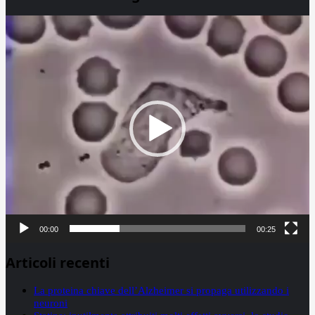
Video
Player
00:00
00:25
Articoli recenti
La proteina chiave dell’Alzheimer si propaga utilizzando i
neuroni