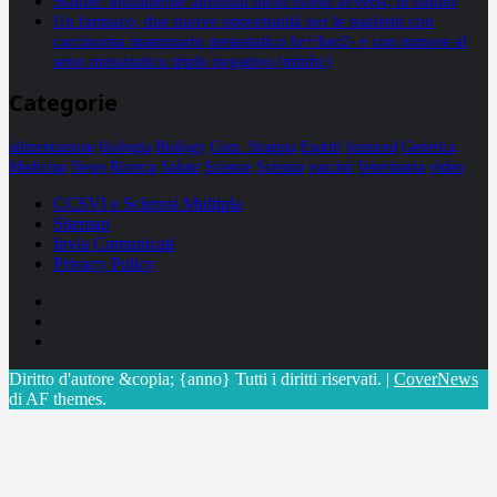
Statine: inutilmente attribuiti molti effetti avversi, lo studio
Un farmaco, due nuove opportunità per le pazienti con
carcinoma mammario metastatico hr+/her2- e con tumore al
seno metastatico triplo negativo (mtnbc)
Categorie
alimentazione
biologia
Biology
Com. Stampa
Epatiti
featured
Genetica
Medicina
News
Ricerca
Salute
Science
Scienza
vaccini
Veterinaria
video
CCSVI e Sclerosi Multipla
Sitemap
Invia Comunicati
Privacy Policy
Facebook
Linkedin
X
Diritto d'autore &copia; {anno} Tutti i diritti riservati.
|
CoverNews
di AF themes.