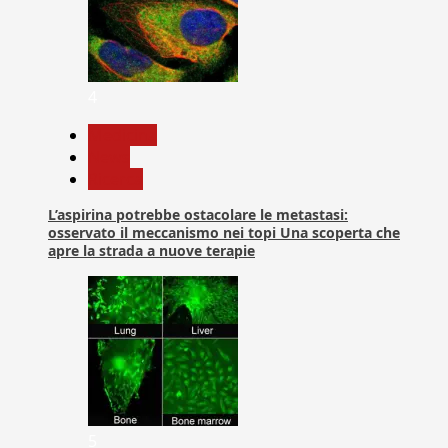
4
Medicina
News
Ricerca
L’aspirina potrebbe ostacolare le metastasi:
osservato il meccanismo nei topi Una scoperta che
apre la strada a nuove terapie
5