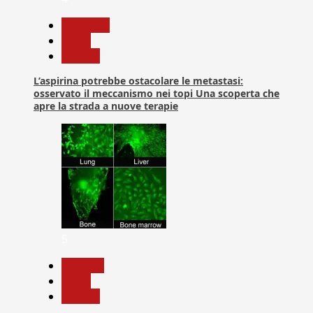
Medicina
News
Ricerca
L’aspirina potrebbe ostacolare le metastasi:
osservato il meccanismo nei topi Una scoperta che
apre la strada a nuove terapie
5
biologia
News
Ricerca