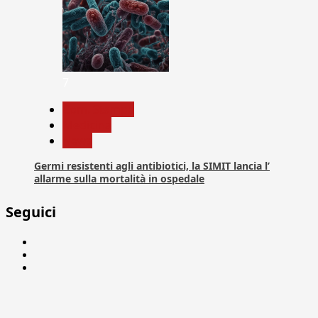
7
Com. Stampa
Medicina
News
Germi resistenti agli antibiotici, la SIMIT lancia l’
allarme sulla mortalità in ospedale
Seguici
Facebook
Linkedin
X