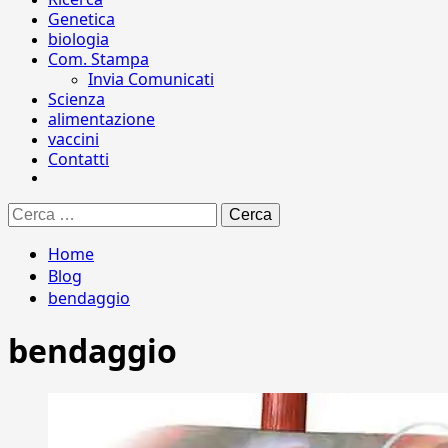
Genetica
biologia
Com. Stampa
Invia Comunicati
Scienza
alimentazione
vaccini
Contatti
Ricerca
per:
Home
Blog
bendaggio
bendaggio