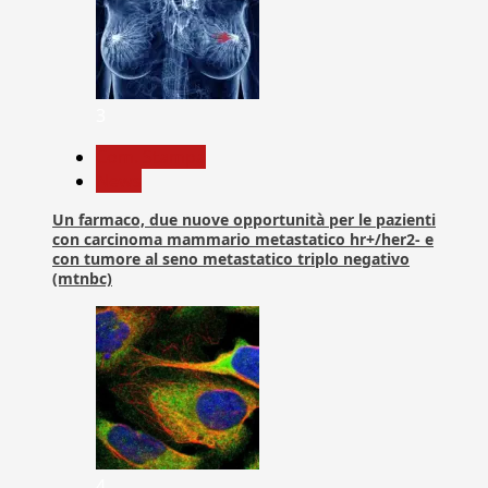
3
Com. Stampa
News
Un farmaco, due nuove opportunità per le pazienti
con carcinoma mammario metastatico hr+/her2- e
con tumore al seno metastatico triplo negativo
(mtnbc)
4