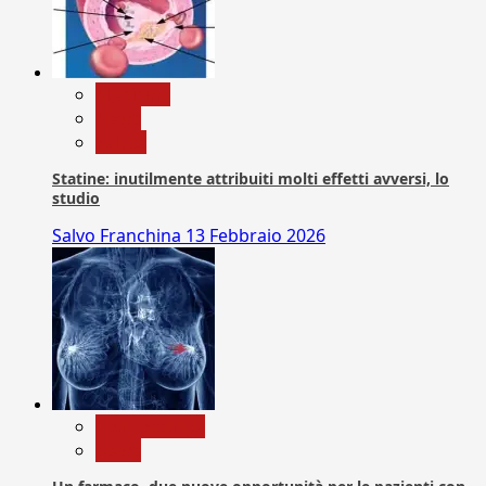
Medicina
News
Salute
Statine: inutilmente attribuiti molti effetti avversi, lo
studio
Salvo Franchina
13 Febbraio 2026
Com. Stampa
News