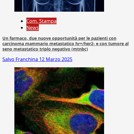
Com. Stampa
News
Un farmaco, due nuove opportunità per le pazienti con
carcinoma mammario metastatico hr+/her2- e con tumore al
seno metastatico triplo negativo (mtnbc)
Salvo Franchina
12 Marzo 2025