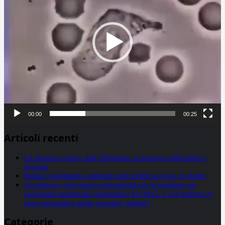
00:00
00:25
Articoli recenti
La proteina chiave dell’Alzheimer si propaga utilizzando i
neuroni
Statine: inutilmente attribuiti molti effetti avversi, lo studio
Un farmaco, due nuove opportunità per le pazienti con
carcinoma mammario metastatico hr+/her2- e con tumore al
seno metastatico triplo negativo (mtnbc)
Categorie