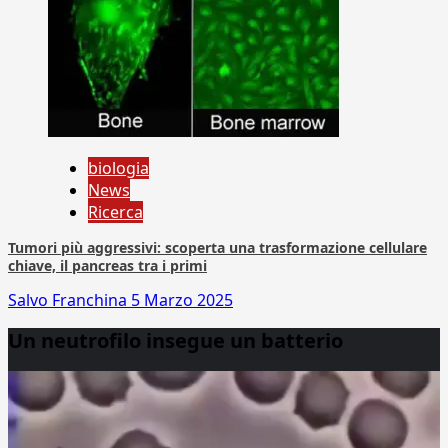
biologia
News
Ricerca
Tumori più aggressivi: scoperta una trasformazione cellulare
chiave, il pancreas tra i primi
Salvo Franchina
5 Marzo 2025
Un neutrofilo insegue un batterio
Video
Player