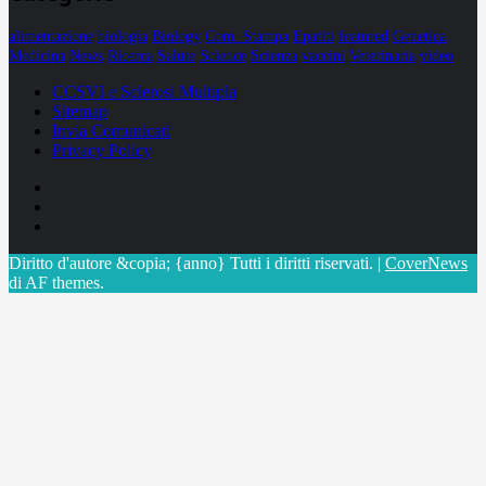
alimentazione
biologia
Biology
Com. Stampa
Epatiti
featured
Genetica
Medicina
News
Ricerca
Salute
Science
Scienza
vaccini
Veterinaria
video
CCSVI e Sclerosi Multipla
Sitemap
Invia Comunicati
Privacy Policy
Facebook
Linkedin
X
Diritto d'autore &copia; {anno} Tutti i diritti riservati.
|
CoverNews
di AF themes.