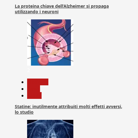
La proteina chiave dell’Alzheimer si propaga
utilizzando i neuroni
2
Medicina
News
Salute
Statine: inutilmente attribuiti molti effetti avversi,
lo studio