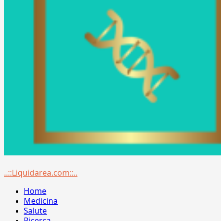
Menu
..::Liquidarea.com::..
principale
Home
Medicina
Salute
Ricerca