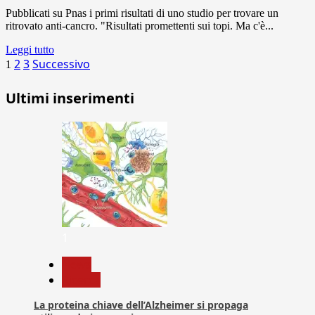
Pubblicati su Pnas i primi risultati di uno studio per trovare un
ritrovato anti-cancro. "Risultati promettenti sui topi. Ma c'è...
Leggi tutto
Paginazione
2
3
Successivo
1
degli
Ultimi inserimenti
articoli
1
News
Ricerca
La proteina chiave dell’Alzheimer si propaga