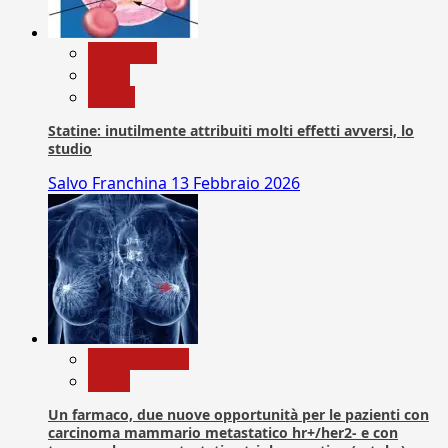
Medicina
News
Salute
Statine: inutilmente attribuiti molti effetti avversi, lo
studio
Salvo Franchina
13 Febbraio 2026
Com. Stampa
News
Un farmaco, due nuove opportunità per le pazienti con
carcinoma mammario metastatico hr+/her2- e con