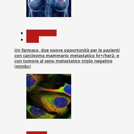
3
Com. Stampa
News
Un farmaco, due nuove opportunità per le pazienti
con carcinoma mammario metastatico hr+/her2- e
con tumore al seno metastatico triplo negativo
(mtnbc)
4