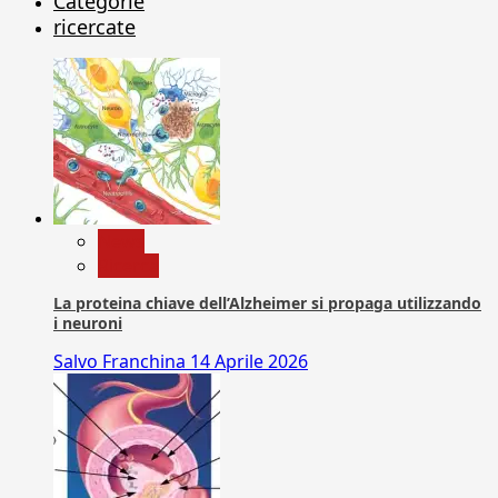
Categorie
ricercate
News
Ricerca
La proteina chiave dell’Alzheimer si propaga utilizzando
i neuroni
Salvo Franchina
14 Aprile 2026