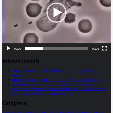
00:00
00:25
Articoli recenti
La proteina chiave dell’Alzheimer si propaga utilizzando i
neuroni
Statine: inutilmente attribuiti molti effetti avversi, lo studio
Un farmaco, due nuove opportunità per le pazienti con
carcinoma mammario metastatico hr+/her2- e con tumore al
seno metastatico triplo negativo (mtnbc)
Categorie
alimentazione
biologia
Biology
Com. Stampa
Epatiti
featured
Genetica