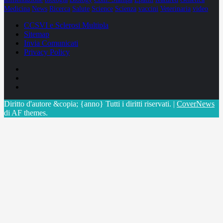
Medicina
News
Ricerca
Salute
Science
Scienza
vaccini
Veterinaria
video
CCSVI e Sclerosi Multipla
Sitemap
Invia Comunicati
Privacy Policy
Facebook
Linkedin
X
Diritto d'autore &copia; {anno} Tutti i diritti riservati.
|
CoverNews
di AF themes.