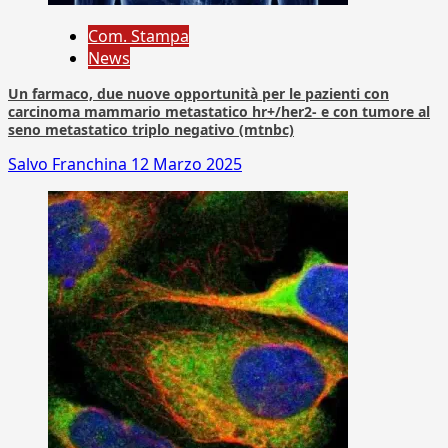
Com. Stampa
News
Un farmaco, due nuove opportunità per le pazienti con
carcinoma mammario metastatico hr+/her2- e con tumore al
seno metastatico triplo negativo (mtnbc)
Salvo Franchina
12 Marzo 2025