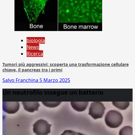
biologia
News
Ricerca
Tumori più aggressivi: scoperta una trasformazione cellulare
chiave, il pancreas tra i primi
Salvo Franchina
5 Marzo 2025
Un neutrofilo insegue un batterio
Video
Player