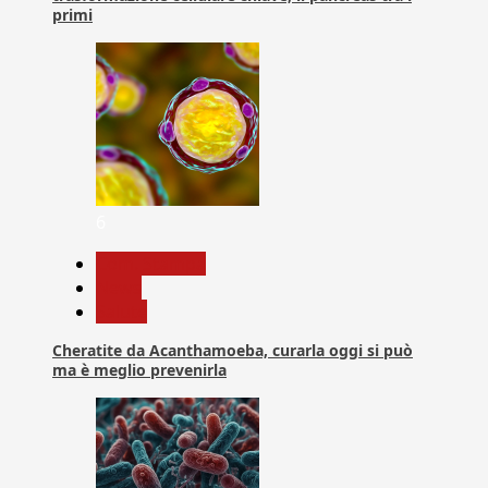
primi
6
Com. Stampa
News
Salute
Cheratite da Acanthamoeba, curarla oggi si può
ma è meglio prevenirla