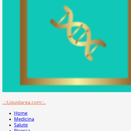
Menu
..::Liquidarea.com::..
principale
Home
Medicina
Salute
Ricerca