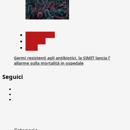
7
Com. Stampa
Medicina
News
Germi resistenti agli antibiotici, la SIMIT lancia l’
allarme sulla mortalità in ospedale
Seguici
Facebook
Linkedin
X