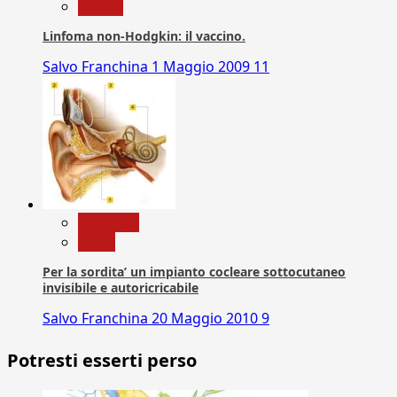
vaccini
Linfoma non-Hodgkin: il vaccino.
Salvo Franchina
1 Maggio 2009
11
Medicina
News
Per la sordita’ un impianto cocleare sottocutaneo
invisibile e autoricricabile
Salvo Franchina
20 Maggio 2010
9
Potresti esserti perso