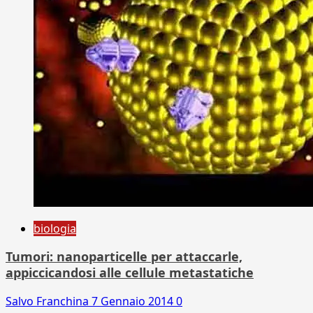
biologia
Tumori: nanoparticelle per attaccarle,
appiccicandosi alle cellule metastatiche
Salvo Franchina
7 Gennaio 2014
0