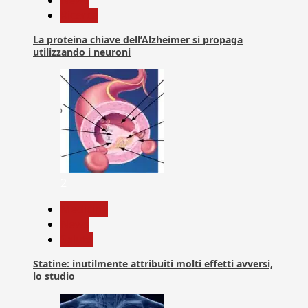
Ricerca
La proteina chiave dell’Alzheimer si propaga
utilizzando i neuroni
2
Medicina
News
Salute
Statine: inutilmente attribuiti molti effetti avversi,
lo studio