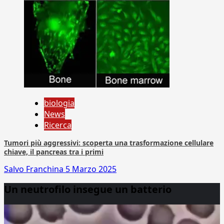
biologia
News
Ricerca
Tumori più aggressivi: scoperta una trasformazione cellulare
chiave, il pancreas tra i primi
Salvo Franchina
5 Marzo 2025
Un neutrofilo insegue un batterio
Video
Player