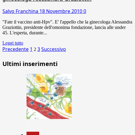
Salvo Franchina
18 Novembre 2010
0
"Fate il vaccino anti-Hpv". E' l'appello che la ginecologa Alessandra
Graziottin, presidente dell'omonima fondazione, lancia alle under
45. L'esperta, durante...
Leggi tutto
Paginazione
Precedente
1
3
Successivo
2
degli
Ultimi inserimenti
articoli
1
News