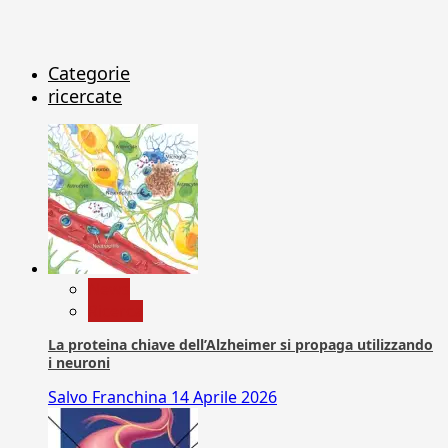
Categorie
ricercate
News
Ricerca
La proteina chiave dell’Alzheimer si propaga utilizzando
i neuroni
Salvo Franchina
14 Aprile 2026