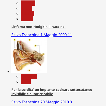
biologia
Salute
Scienza
vaccini
Linfoma non-Hodgkin: il vaccino.
Salvo Franchina
1 Maggio 2009
11
Medicina
News
Per la sordita’ un impianto cocleare sottocutaneo
invisibile e autoricricabile
Salvo Franchina
20 Maggio 2010
9