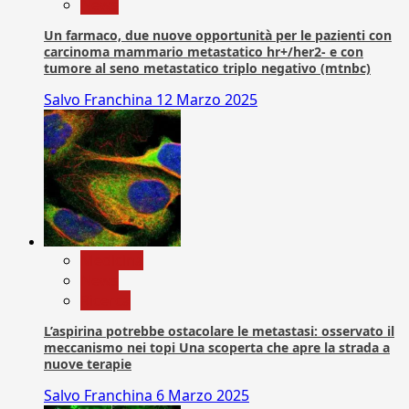
News
Un farmaco, due nuove opportunità per le pazienti con
carcinoma mammario metastatico hr+/her2- e con
tumore al seno metastatico triplo negativo (mtnbc)
Salvo Franchina
12 Marzo 2025
Medicina
News
Ricerca
L’aspirina potrebbe ostacolare le metastasi: osservato il
meccanismo nei topi Una scoperta che apre la strada a
nuove terapie
Salvo Franchina
6 Marzo 2025