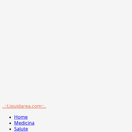
Menu
..::Liquidarea.com::..
principale
Home
Medicina
Salute