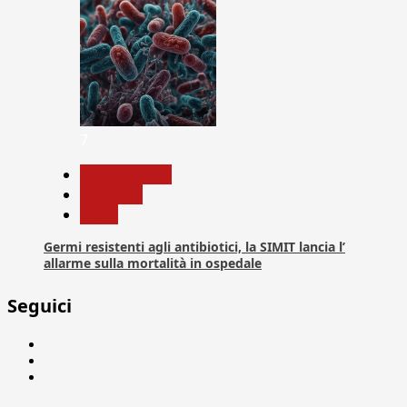
7
Com. Stampa
Medicina
News
Germi resistenti agli antibiotici, la SIMIT lancia l’
allarme sulla mortalità in ospedale
Seguici
Facebook
Linkedin
X