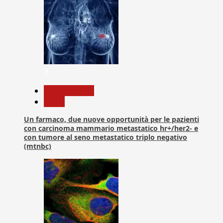
3
Com. Stampa
News
Un farmaco, due nuove opportunità per le pazienti
con carcinoma mammario metastatico hr+/her2- e
con tumore al seno metastatico triplo negativo
(mtnbc)