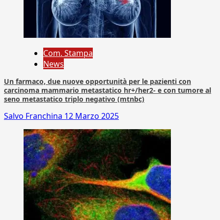
Com. Stampa
News
Un farmaco, due nuove opportunità per le pazienti con
carcinoma mammario metastatico hr+/her2- e con tumore al
seno metastatico triplo negativo (mtnbc)
Salvo Franchina
12 Marzo 2025