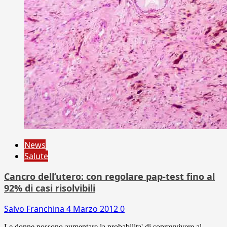
News
Salute
Cancro dell’utero: con regolare pap-test fino al
92% di casi risolvibili
Salvo Franchina
4 Marzo 2012
0
Le donne possono aumentare la probabilita' di sopravvivere al