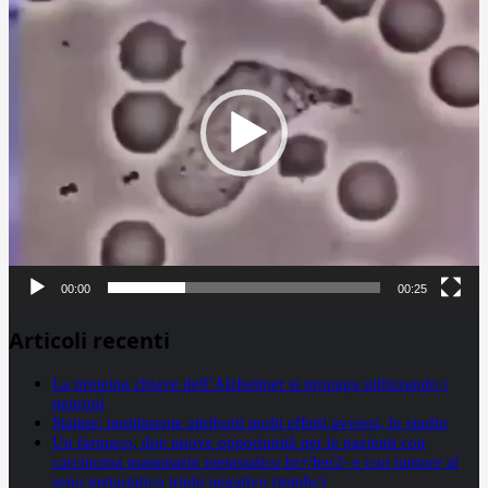
00:00
00:25
Articoli recenti
La proteina chiave dell’Alzheimer si propaga utilizzando i
neuroni
Statine: inutilmente attribuiti molti effetti avversi, lo studio
Un farmaco, due nuove opportunità per le pazienti con
carcinoma mammario metastatico hr+/her2- e con tumore al
seno metastatico triplo negativo (mtnbc)