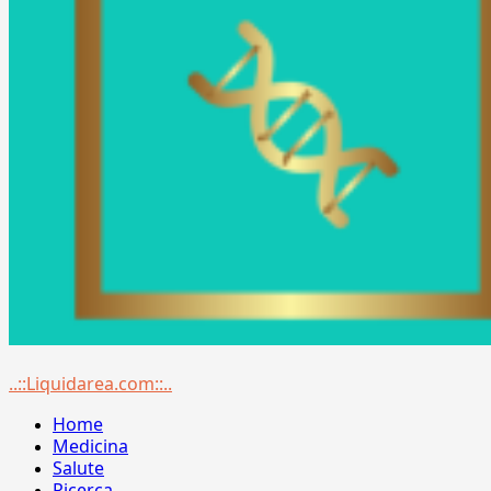
Menu
..::Liquidarea.com::..
principale
Home
Medicina
Salute
Ricerca