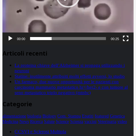
00:00
00:25
Articoli recenti
La proteina chiave dell’Alzheimer si propaga utilizzando i
neuroni
Statine: inutilmente attribuiti molti effetti avversi, lo studio
Un farmaco, due nuove opportunità per le pazienti con
carcinoma mammario metastatico hr+/her2- e con tumore al
seno metastatico triplo negativo (mtnbc)
Categorie
alimentazione
biologia
Biology
Com. Stampa
Epatiti
featured
Genetica
Medicina
News
Ricerca
Salute
Science
Scienza
vaccini
Veterinaria
video
CCSVI e Sclerosi Multipla