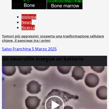
biologia
News
Ricerca
Tumori più aggressivi: scoperta una trasformazione cellulare
chiave, il pancreas tra i primi
Salvo Franchina
5 Marzo 2025
Un neutrofilo insegue un batterio
Video
Player