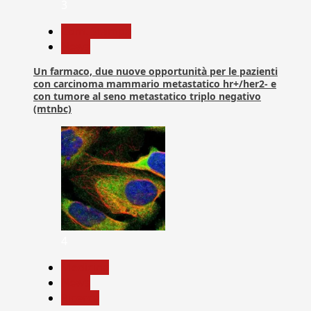
3
Com. Stampa
News
Un farmaco, due nuove opportunità per le pazienti
con carcinoma mammario metastatico hr+/her2- e
con tumore al seno metastatico triplo negativo
(mtnbc)
4
Medicina
News
Ricerca