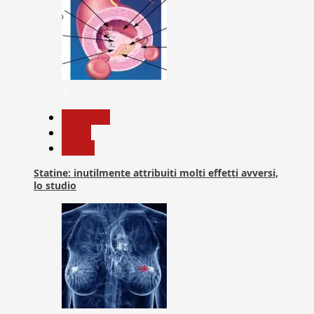
2
Medicina
News
Salute
Statine: inutilmente attribuiti molti effetti avversi,
lo studio