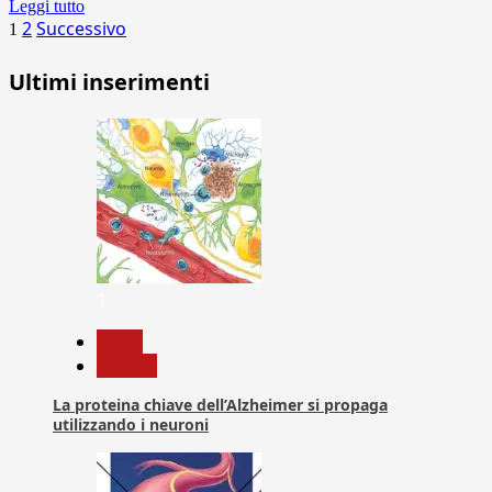
Leggi tutto
Paginazione
2
Successivo
1
degli
Ultimi inserimenti
articoli
1
News
Ricerca
La proteina chiave dell’Alzheimer si propaga
utilizzando i neuroni