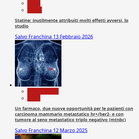
News
Salute
Statine: inutilmente attribuiti molti effetti avversi, lo
studio
Salvo Franchina
13 Febbraio 2026
Com. Stampa
News
Un farmaco, due nuove opportunità per le pazienti con
carcinoma mammario metastatico hr+/her2- e con
tumore al seno metastatico triplo negativo (mtnbc)
Salvo Franchina
12 Marzo 2025