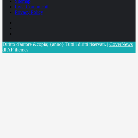
Sitemap
Invia Comunicati
Privacy Policy
Facebook
Linkedin
X
Diritto d'autore &copia; {anno} Tutti i diritti riservati.
|
CoverNews
di AF themes.