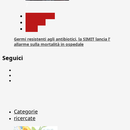
7
Com. Stampa
Medicina
News
Germi resistenti agli antibiotici, la SIMIT lancia l’
allarme sulla mortalità in ospedale
Seguici
Facebook
Linkedin
X
Categorie
ricercate