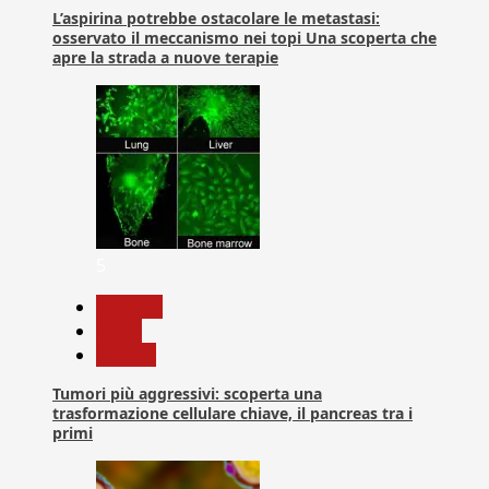
L’aspirina potrebbe ostacolare le metastasi:
osservato il meccanismo nei topi Una scoperta che
apre la strada a nuove terapie
5
biologia
News
Ricerca
Tumori più aggressivi: scoperta una
trasformazione cellulare chiave, il pancreas tra i
primi