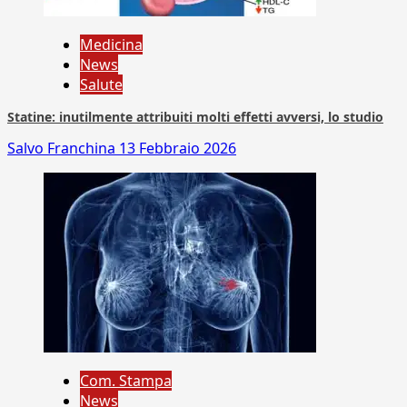
Medicina
News
Salute
Statine: inutilmente attribuiti molti effetti avversi, lo studio
Salvo Franchina
13 Febbraio 2026
Com. Stampa
News