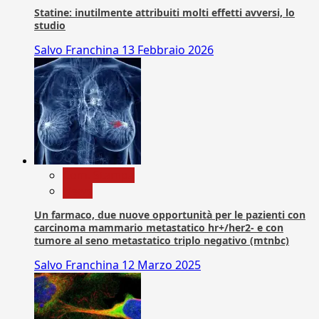
Statine: inutilmente attribuiti molti effetti avversi, lo
studio
Salvo Franchina
13 Febbraio 2026
Com. Stampa
News
Un farmaco, due nuove opportunità per le pazienti con
carcinoma mammario metastatico hr+/her2- e con
tumore al seno metastatico triplo negativo (mtnbc)
Salvo Franchina
12 Marzo 2025