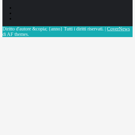
Facebook
Linkedin
X
Diritto d'autore &copia; {anno} Tutti i diritti riservati.
|
CoverNews
di AF themes.