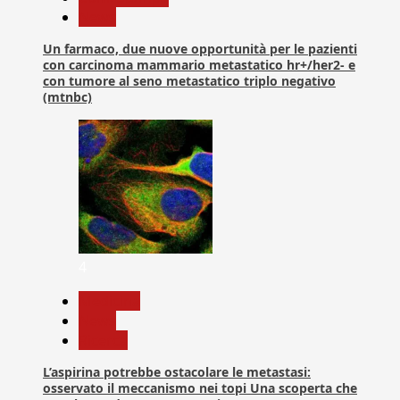
News
Un farmaco, due nuove opportunità per le pazienti
con carcinoma mammario metastatico hr+/her2- e
con tumore al seno metastatico triplo negativo
(mtnbc)
4
Medicina
News
Ricerca
L’aspirina potrebbe ostacolare le metastasi:
osservato il meccanismo nei topi Una scoperta che