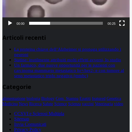
00:00
00:25
Articoli recenti
La proteina chiave dell’Alzheimer si propaga utilizzando i
neuroni
Statine: inutilmente attribuiti molti effetti avversi, lo studio
Un farmaco, due nuove opportunità per le pazienti con
carcinoma mammario metastatico hr+/her2- e con tumore al
seno metastatico triplo negativo (mtnbc)
Categorie
alimentazione
biologia
Biology
Com. Stampa
Epatiti
featured
Genetica
Medicina
News
Ricerca
Salute
Science
Scienza
vaccini
Veterinaria
video
CCSVI e Sclerosi Multipla
Sitemap
Invia Comunicati
Privacy Policy