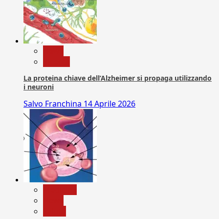
News
Ricerca
La proteina chiave dell’Alzheimer si propaga utilizzando
i neuroni
Salvo Franchina
14 Aprile 2026
Medicina
News
Salute