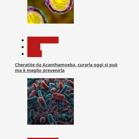
6
Com. Stampa
News
Salute
Cheratite da Acanthamoeba, curarla oggi si può
ma è meglio prevenirla
7