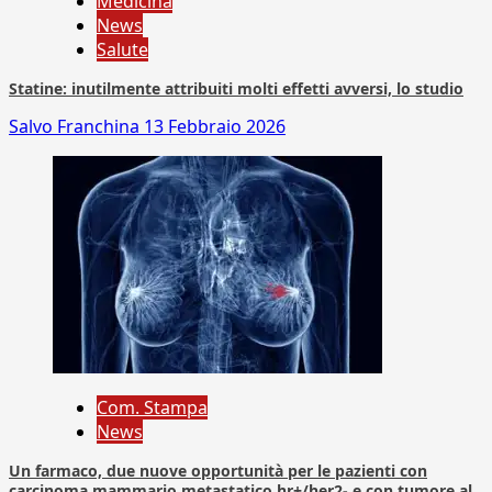
Medicina
News
Salute
Statine: inutilmente attribuiti molti effetti avversi, lo studio
Salvo Franchina
13 Febbraio 2026
Com. Stampa
News
Un farmaco, due nuove opportunità per le pazienti con
carcinoma mammario metastatico hr+/her2- e con tumore al