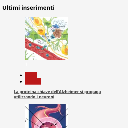
Ultimi inserimenti
1
News
Ricerca
La proteina chiave dell’Alzheimer si propaga
utilizzando i neuroni