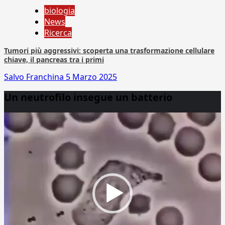
biologia
News
Ricerca
Tumori più aggressivi: scoperta una trasformazione cellulare
chiave, il pancreas tra i primi
Salvo Franchina
5 Marzo 2025
Un neutrofilo insegue un batterio
Video
Player