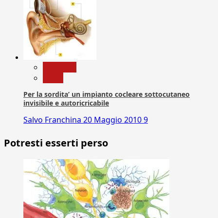
Medicina
News
Per la sordita’ un impianto cocleare sottocutaneo
invisibile e autoricricabile
Salvo Franchina
20 Maggio 2010
9
Potresti esserti perso