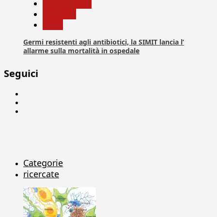
Com. Stampa
Medicina
News
Germi resistenti agli antibiotici, la SIMIT lancia l’
allarme sulla mortalità in ospedale
Seguici
Facebook
Linkedin
X
Categorie
ricercate