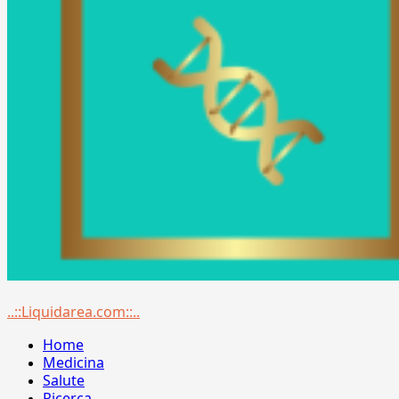
Menu
..::Liquidarea.com::..
principale
Home
Medicina
Salute
Ricerca