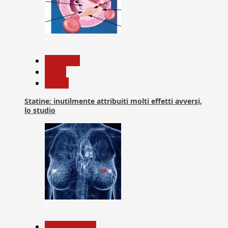
2
Medicina
News
Salute
Statine: inutilmente attribuiti molti effetti avversi,
lo studio
3
Com. Stampa