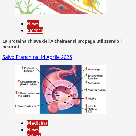
News
Ricerca
La proteina chiave dell’Alzheimer si propaga utilizzando i
neuroni
Salvo Franchina
14 Aprile 2026
Medicina
News