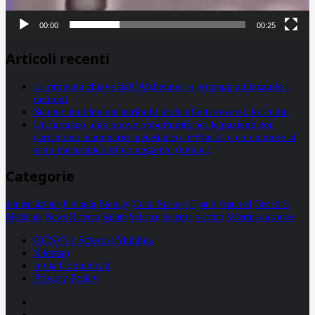
00:00
00:25
Articoli recenti
La proteina chiave dell’Alzheimer si propaga utilizzando i
neuroni
Statine: inutilmente attribuiti molti effetti avversi, lo studio
Un farmaco, due nuove opportunità per le pazienti con
carcinoma mammario metastatico hr+/her2- e con tumore al
seno metastatico triplo negativo (mtnbc)
Categorie
alimentazione
biologia
Biology
Com. Stampa
Epatiti
featured
Genetica
Medicina
News
Ricerca
Salute
Science
Scienza
vaccini
Veterinaria
video
CCSVI e Sclerosi Multipla
Sitemap
Invia Comunicati
Privacy Policy
Facebook
Linkedin