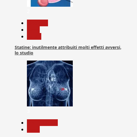
2
Medicina
News
Salute
Statine: inutilmente attribuiti molti effetti avversi,
lo studio
3
Com. Stampa
News