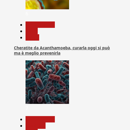
6
Com. Stampa
News
Salute
Cheratite da Acanthamoeba, curarla oggi si può
ma è meglio prevenirla
7
Com. Stampa
Medicina