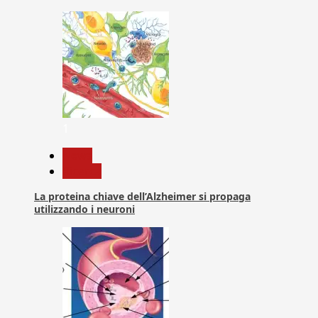
1
News
Ricerca
La proteina chiave dell’Alzheimer si propaga
utilizzando i neuroni