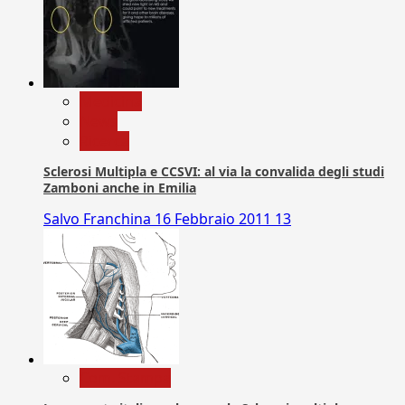
Medicina
News
Ricerca
Sclerosi Multipla e CCSVI: al via la convalida degli studi
Zamboni anche in Emilia
Salvo Franchina
16 Febbraio 2011
13
Com. Stampa