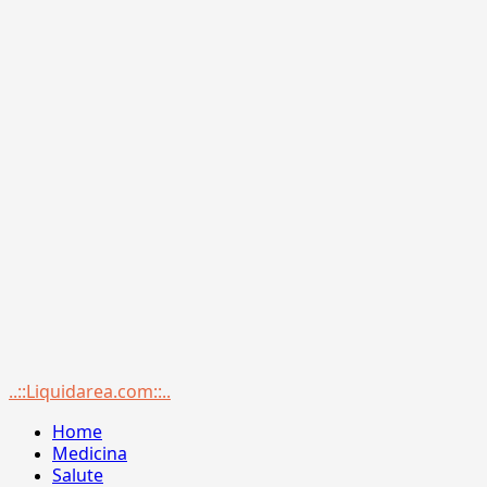
Menu
..::Liquidarea.com::..
principale
Home
Medicina
Salute