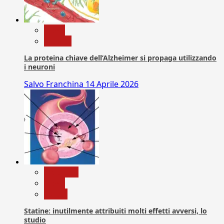
News
Ricerca
La proteina chiave dell’Alzheimer si propaga utilizzando
i neuroni
Salvo Franchina
14 Aprile 2026
Medicina
News
Salute
Statine: inutilmente attribuiti molti effetti avversi, lo
studio