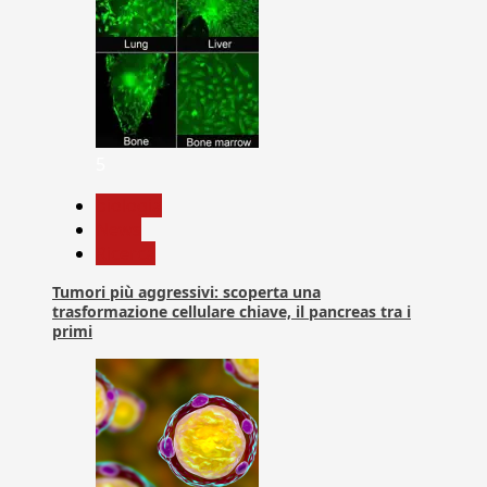
5
biologia
News
Ricerca
Tumori più aggressivi: scoperta una
trasformazione cellulare chiave, il pancreas tra i
primi