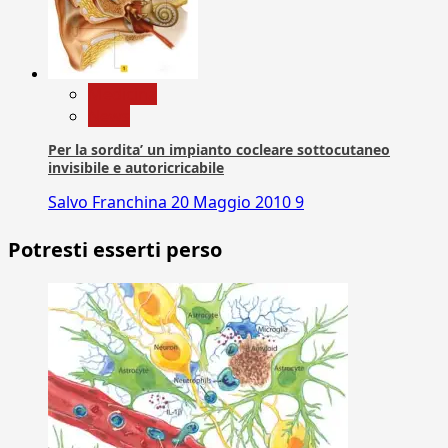
Medicina
News
Per la sordita’ un impianto cocleare sottocutaneo
invisibile e autoricricabile
Salvo Franchina
20 Maggio 2010
9
Potresti esserti perso