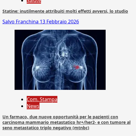
Salute
Statine: inutilmente attribuiti molti effetti avversi, lo studio
Salvo Franchina
13 Febbraio 2026
Com. Stampa
News
Un farmaco, due nuove opportunità per le pazienti con
carcinoma mammario metastatico hr+/her2- e con tumore al
seno metastatico triplo negativo (mtnbc)