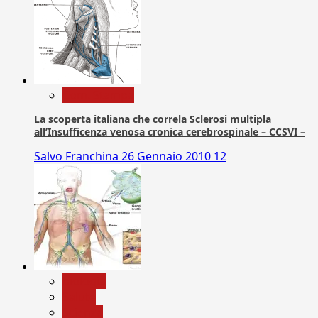
Com. Stampa
La scoperta italiana che correla Sclerosi multipla
all’Insufficenza venosa cronica cerebrospinale – CCSVI –
Salvo Franchina
26 Gennaio 2010
12
biologia
Salute
Scienza