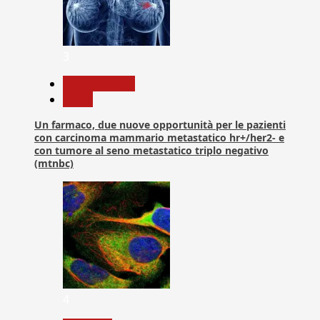
3
Com. Stampa
News
Un farmaco, due nuove opportunità per le pazienti
con carcinoma mammario metastatico hr+/her2- e
con tumore al seno metastatico triplo negativo
(mtnbc)
4