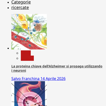
Categorie
ricercate
News
Ricerca
La proteina chiave dell’Alzheimer si propaga utilizzando
i neuroni
Salvo Franchina
14 Aprile 2026