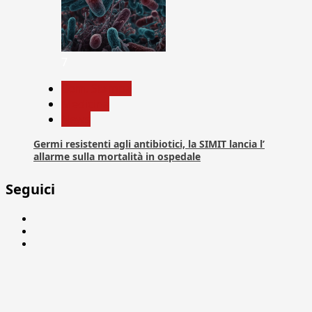
7
Com. Stampa
Medicina
News
Germi resistenti agli antibiotici, la SIMIT lancia l’
allarme sulla mortalità in ospedale
Seguici
Facebook
Linkedin
X