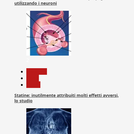
utilizzando i neuroni
2
Medicina
News
Salute
Statine: inutilmente attribuiti molti effetti avversi,
lo studio