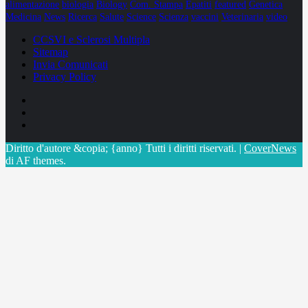
alimentazione
biologia
Biology
Com. Stampa
Epatiti
featured
Genetica
Medicina
News
Ricerca
Salute
Science
Scienza
vaccini
Veterinaria
video
CCSVI e Sclerosi Multipla
Sitemap
Invia Comunicati
Privacy Policy
Facebook
Linkedin
X
Diritto d'autore &copia; {anno} Tutti i diritti riservati.
|
CoverNews
di AF themes.