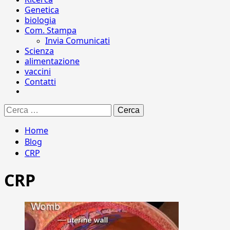
Genetica
biologia
Com. Stampa
Invia Comunicati
Scienza
alimentazione
vaccini
Contatti
Ricerca
per:
Home
Blog
CRP
CRP