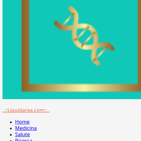
Menu
..::Liquidarea.com::..
principale
Home
Medicina
Salute
Ricerca