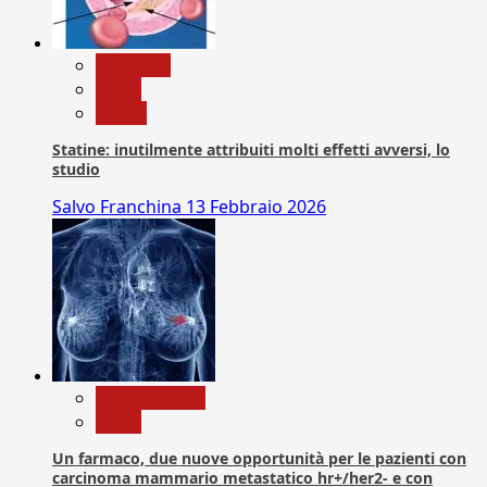
Medicina
News
Salute
Statine: inutilmente attribuiti molti effetti avversi, lo
studio
Salvo Franchina
13 Febbraio 2026
Com. Stampa
News
Un farmaco, due nuove opportunità per le pazienti con
carcinoma mammario metastatico hr+/her2- e con