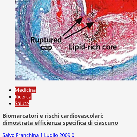
Medicina
Ricerca
Salute
Biomarcatori e rischi cardiovascolari:
dimostrata efficienza specifica di ciascuno
Salvo Franchina
1 Luglio 2009
0