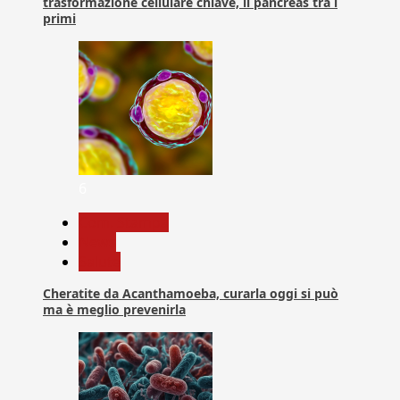
trasformazione cellulare chiave, il pancreas tra i
primi
6
Com. Stampa
News
Salute
Cheratite da Acanthamoeba, curarla oggi si può
ma è meglio prevenirla