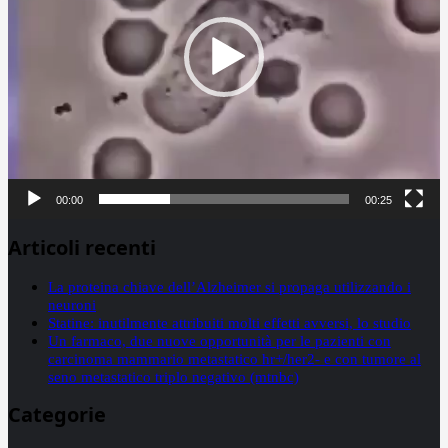
00:00
00:25
Articoli recenti
La proteina chiave dell’Alzheimer si propaga utilizzando i
neuroni
Statine: inutilmente attribuiti molti effetti avversi, lo studio
Un farmaco, due nuove opportunità per le pazienti con
carcinoma mammario metastatico hr+/her2- e con tumore al
seno metastatico triplo negativo (mtnbc)
Categorie