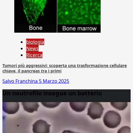
biologia
News
Ricerca
Tumori più aggressivi: scoperta una trasformazione cellulare
chiave, il pancreas tra i primi
Salvo Franchina
5 Marzo 2025
Un neutrofilo insegue un batterio
Video
Player