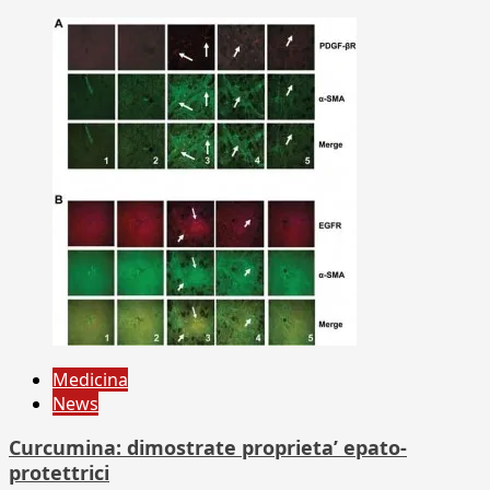
Medicina
News
Curcumina: dimostrate proprieta’ epato-
protettrici