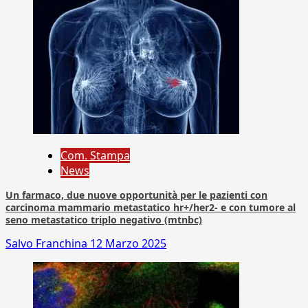
Com. Stampa
News
Un farmaco, due nuove opportunità per le pazienti con
carcinoma mammario metastatico hr+/her2- e con tumore al
seno metastatico triplo negativo (mtnbc)
Salvo Franchina
12 Marzo 2025