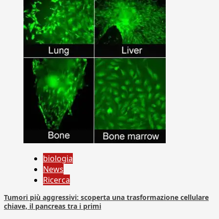
biologia
News
Ricerca
Tumori più aggressivi: scoperta una trasformazione cellulare
chiave, il pancreas tra i primi