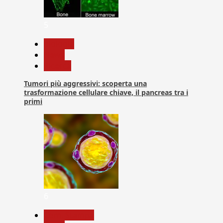
5
biologia
News
Ricerca
Tumori più aggressivi: scoperta una
trasformazione cellulare chiave, il pancreas tra i
primi
6
Com. Stampa