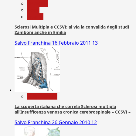
Medicina
News
Ricerca
Sclerosi Multipla e CCSVI: al via la convalida degli studi
Zamboni anche in Emilia
Salvo Franchina
16 Febbraio 2011
13
Com. Stampa
La scoperta italiana che correla Sclerosi multipla
all’Insufficenza venosa cronica cerebrospinale – CCSVI –
Salvo Franchina
26 Gennaio 2010
12