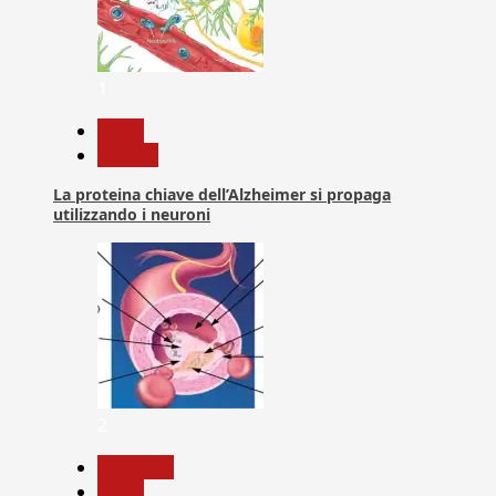
1
News
Ricerca
La proteina chiave dell’Alzheimer si propaga
utilizzando i neuroni
2
Medicina
News