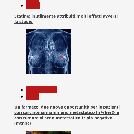
Salute
Statine: inutilmente attribuiti molti effetti avversi,
lo studio
3
Com. Stampa
News
Un farmaco, due nuove opportunità per le pazienti
con carcinoma mammario metastatico hr+/her2- e
con tumore al seno metastatico triplo negativo
(mtnbc)