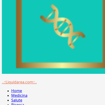
Menu
..::Liquidarea.com::..
principale
Home
Medicina
Salute
Ricerca