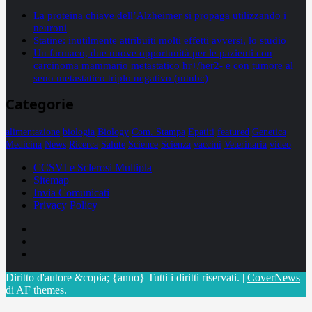
La proteina chiave dell’Alzheimer si propaga utilizzando i
neuroni
Statine: inutilmente attribuiti molti effetti avversi, lo studio
Un farmaco, due nuove opportunità per le pazienti con
carcinoma mammario metastatico hr+/her2- e con tumore al
seno metastatico triplo negativo (mtnbc)
Categorie
alimentazione
biologia
Biology
Com. Stampa
Epatiti
featured
Genetica
Medicina
News
Ricerca
Salute
Science
Scienza
vaccini
Veterinaria
video
CCSVI e Sclerosi Multipla
Sitemap
Invia Comunicati
Privacy Policy
Facebook
Linkedin
X
Diritto d'autore &copia; {anno} Tutti i diritti riservati.
|
CoverNews
di AF themes.