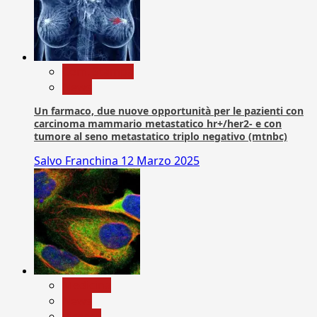
Com. Stampa
News
Un farmaco, due nuove opportunità per le pazienti con
carcinoma mammario metastatico hr+/her2- e con
tumore al seno metastatico triplo negativo (mtnbc)
Salvo Franchina
12 Marzo 2025
Medicina
News
Ricerca