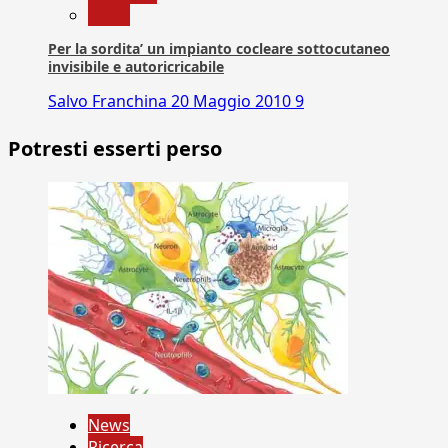
News
Per la sordita’ un impianto cocleare sottocutaneo
invisibile e autoricricabile
Salvo Franchina
20 Maggio 2010
9
Potresti esserti perso
News
Ricerca