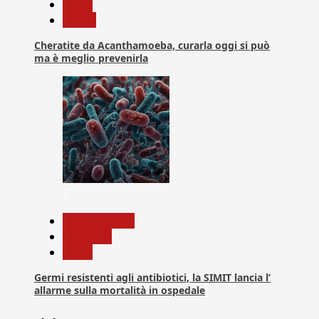
News
Salute
Cheratite da Acanthamoeba, curarla oggi si può
ma è meglio prevenirla
7
Com. Stampa
Medicina
News
Germi resistenti agli antibiotici, la SIMIT lancia l’
allarme sulla mortalità in ospedale