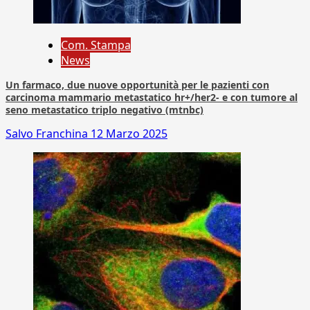
Com. Stampa
News
Un farmaco, due nuove opportunità per le pazienti con
carcinoma mammario metastatico hr+/her2- e con tumore al
seno metastatico triplo negativo (mtnbc)
Salvo Franchina
12 Marzo 2025