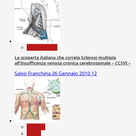
Com. Stampa
La scoperta italiana che correla Sclerosi multipla
all’Insufficenza venosa cronica cerebrospinale – CCSVI –
Salvo Franchina
26 Gennaio 2010
12
biologia
Salute