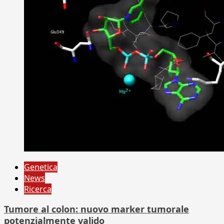
Genetica
News
Ricerca
Tumore al colon: nuovo marker tumorale
potenzialmente valido