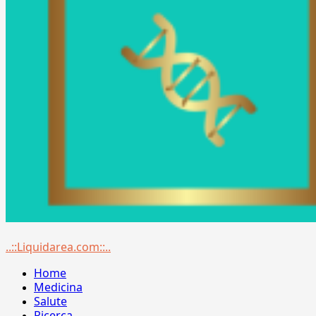
Menu
..::Liquidarea.com::..
principale
Home
Medicina
Salute
Ricerca