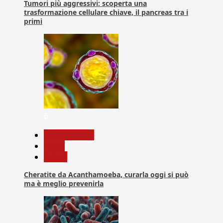
Tumori più aggressivi: scoperta una
trasformazione cellulare chiave, il pancreas tra i
primi
6
Com. Stampa
News
Salute
Cheratite da Acanthamoeba, curarla oggi si può
ma è meglio prevenirla