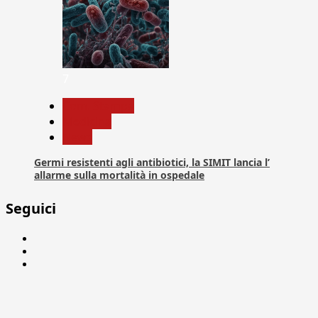
7
Com. Stampa
Medicina
News
Germi resistenti agli antibiotici, la SIMIT lancia l’
allarme sulla mortalità in ospedale
Seguici
Facebook
Linkedin
X