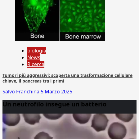
biologia
News
Ricerca
Tumori più aggressivi: scoperta una trasformazione cellulare
chiave, il pancreas tra i primi
Salvo Franchina
5 Marzo 2025
Un neutrofilo insegue un batterio
Video
Player