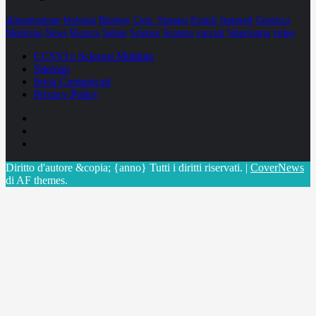
alimentazione
biologia
Biology
Com. Stampa
Epatiti
featured
Genetica
Medicina
News
Ricerca
Salute
Science
Scienza
vaccini
Veterinaria
video
CCSVI e Sclerosi Multipla
Sitemap
Invia Comunicati
Privacy Policy
Facebook
Linkedin
X
Diritto d'autore &copia; {anno} Tutti i diritti riservati.
|
CoverNews
di AF themes.