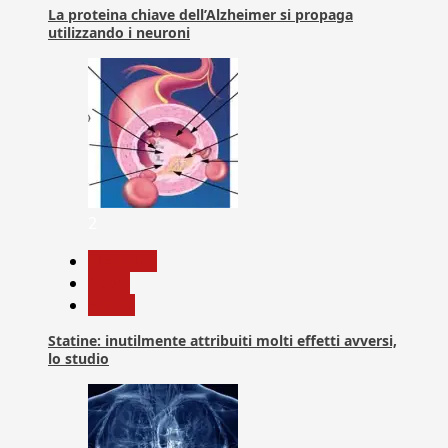
La proteina chiave dell’Alzheimer si propaga
utilizzando i neuroni
2
Medicina
News
Salute
Statine: inutilmente attribuiti molti effetti avversi,
lo studio