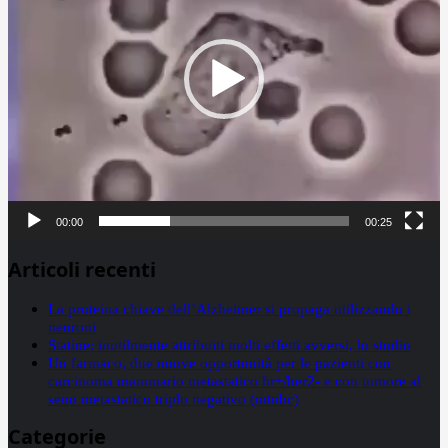
00:00
00:25
Articoli recenti
La proteina chiave dell’Alzheimer si propaga utilizzando i
neuroni
Statine: inutilmente attribuiti molti effetti avversi, lo studio
Un farmaco, due nuove opportunità per le pazienti con
carcinoma mammario metastatico hr+/her2- e con tumore al
seno metastatico triplo negativo (mtnbc)
Categorie