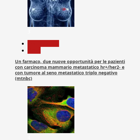
3
Com. Stampa
News
Un farmaco, due nuove opportunità per le pazienti
con carcinoma mammario metastatico hr+/her2- e
con tumore al seno metastatico triplo negativo
(mtnbc)
4