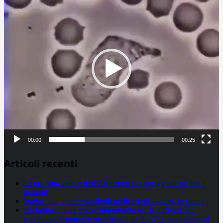
Player
00:00
00:25
Articoli recenti
La proteina chiave dell’Alzheimer si propaga utilizzando i
neuroni
Statine: inutilmente attribuiti molti effetti avversi, lo studio
Un farmaco, due nuove opportunità per le pazienti con
carcinoma mammario metastatico hr+/her2- e con tumore al