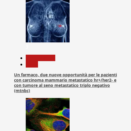
3
Com. Stampa
News
Un farmaco, due nuove opportunità per le pazienti
con carcinoma mammario metastatico hr+/her2- e
con tumore al seno metastatico triplo negativo
(mtnbc)