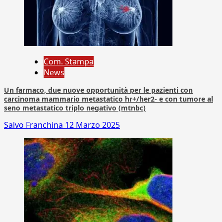
Com. Stampa
News
Un farmaco, due nuove opportunità per le pazienti con
carcinoma mammario metastatico hr+/her2- e con tumore al
seno metastatico triplo negativo (mtnbc)
Salvo Franchina
12 Marzo 2025