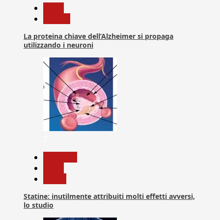
News
Ricerca
La proteina chiave dell’Alzheimer si propaga
utilizzando i neuroni
2
Medicina
News
Salute
Statine: inutilmente attribuiti molti effetti avversi,
lo studio