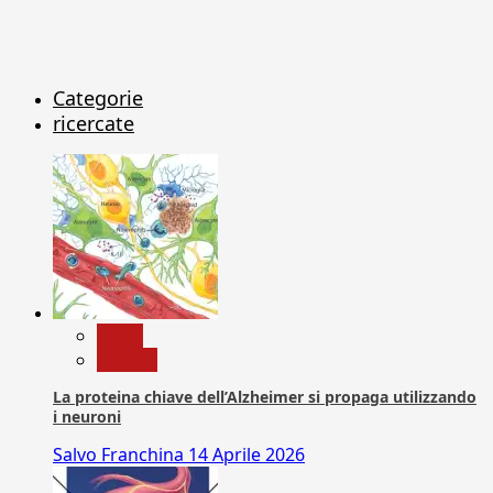
Categorie
ricercate
News
Ricerca
La proteina chiave dell’Alzheimer si propaga utilizzando
i neuroni
Salvo Franchina
14 Aprile 2026