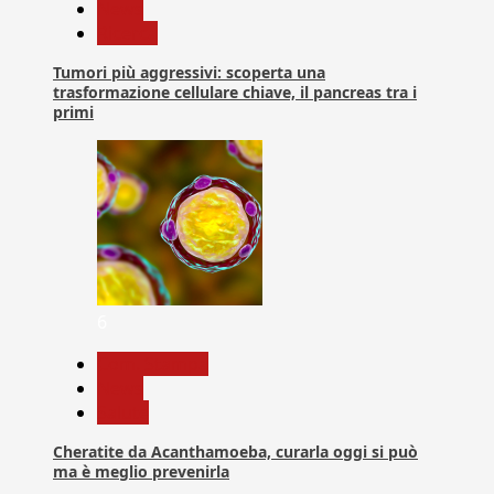
News
Ricerca
Tumori più aggressivi: scoperta una
trasformazione cellulare chiave, il pancreas tra i
primi
6
Com. Stampa
News
Salute
Cheratite da Acanthamoeba, curarla oggi si può
ma è meglio prevenirla