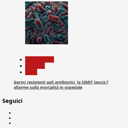
7
Com. Stampa
Medicina
News
Germi resistenti agli antibiotici, la SIMIT lancia l’
allarme sulla mortalità in ospedale
Seguici
Facebook
Linkedin
X