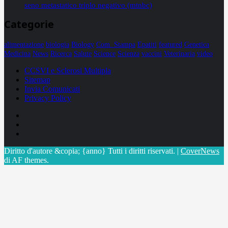
seno metastatico triplo negativo (mtnbc)
Categorie
alimentazione
biologia
Biology
Com. Stampa
Epatiti
featured
Genetica
Medicina
News
Ricerca
Salute
Science
Scienza
vaccini
Veterinaria
video
CCSVI e Sclerosi Multipla
Sitemap
Invia Comunicati
Privacy Policy
Facebook
Linkedin
X
Diritto d'autore &copia; {anno} Tutti i diritti riservati.
|
CoverNews
di AF themes.