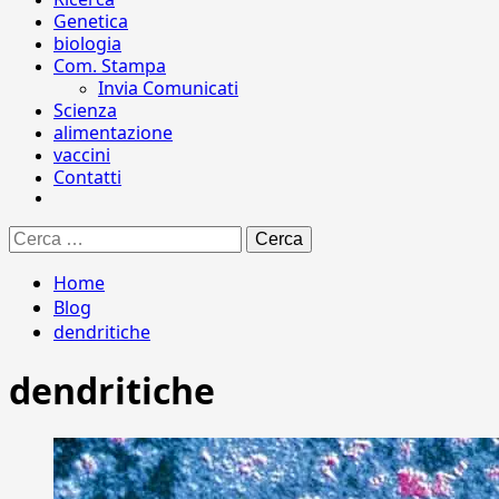
Genetica
biologia
Com. Stampa
Invia Comunicati
Scienza
alimentazione
vaccini
Contatti
Ricerca
per:
Home
Blog
dendritiche
dendritiche