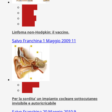
biologia
Salute
Scienza
vaccini
Linfoma non-Hodgkin: il vaccino.
Salvo Franchina
1 Maggio 2009
11
Medicina
News
Per la sordita’ un impianto cocleare sottocutaneo
invisibile e autoricricabile
Salvo Franchina
20 Maggio 2010
9