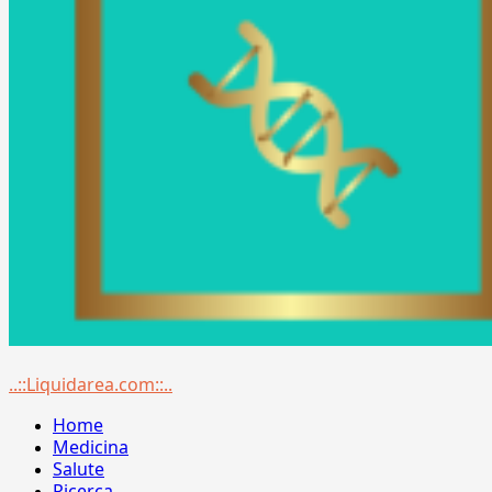
Menu
..::Liquidarea.com::..
principale
Home
Medicina
Salute
Ricerca