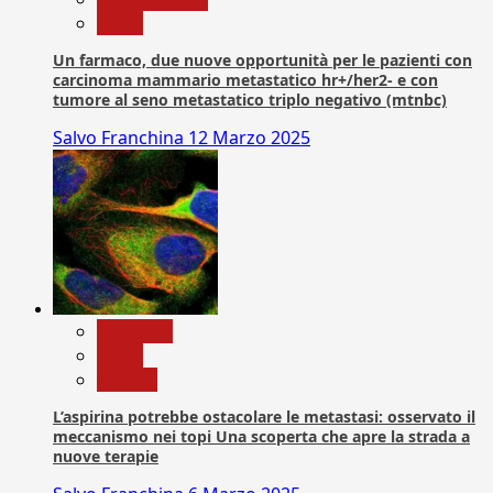
News
Un farmaco, due nuove opportunità per le pazienti con
carcinoma mammario metastatico hr+/her2- e con
tumore al seno metastatico triplo negativo (mtnbc)
Salvo Franchina
12 Marzo 2025
Medicina
News
Ricerca
L’aspirina potrebbe ostacolare le metastasi: osservato il
meccanismo nei topi Una scoperta che apre la strada a
nuove terapie