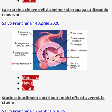
Ricerca
La proteina chiave dell’Alzheimer si propaga utilizzando
i neuroni
Salvo Franchina
14 Aprile 2026
Medicina
News
Salute
Statine: inutilmente attribuiti molti effetti avversi, lo
studio
Salvo Franchina
13 Febbraio 2026