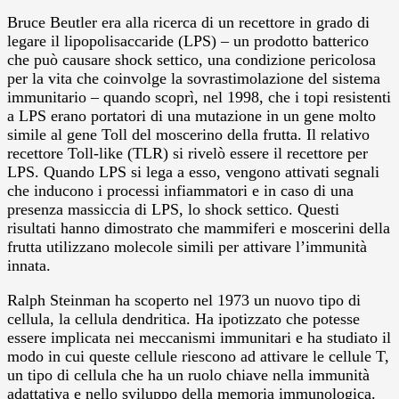
Bruce Beutler era alla ricerca di un recettore in grado di
legare il lipopolisaccaride (LPS) – un prodotto batterico
che può causare shock settico, una condizione pericolosa
per la vita che coinvolge la sovrastimolazione del sistema
immunitario – quando scoprì, nel 1998, che i topi resistenti
a LPS erano portatori di una mutazione in un gene molto
simile al gene Toll del moscerino della frutta. Il relativo
recettore Toll-like (TLR) si rivelò essere il recettore per
LPS. Quando LPS si lega a esso, vengono attivati segnali
che inducono i processi infiammatori e in caso di una
presenza massiccia di LPS, lo shock settico. Questi
risultati hanno dimostrato che mammiferi e moscerini della
frutta utilizzano molecole simili per attivare l’immunità
innata.
Ralph Steinman ha scoperto nel 1973 un nuovo tipo di
cellula, la cellula dendritica. Ha ipotizzato che potesse
essere implicata nei meccanismi immunitari e ha studiato il
modo in cui queste cellule riescono ad attivare le cellule T,
un tipo di cellula che ha un ruolo chiave nella immunità
adattativa e nello sviluppo della memoria immunologica.