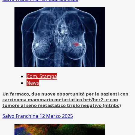
Com. Stampa
News
Un farmaco, due nuove opportunità per le pazienti con
carcinoma mammario metastatico hr+/her2- e con
tumore al seno metastatico triplo negativo (mtnbc)
Salvo Franchina
12 Marzo 2025