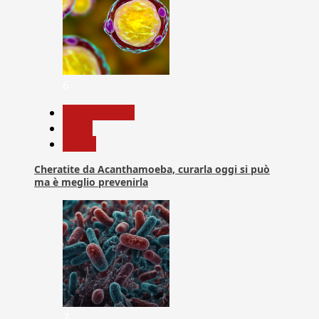
6
Com. Stampa
News
Salute
Cheratite da Acanthamoeba, curarla oggi si può
ma è meglio prevenirla
7