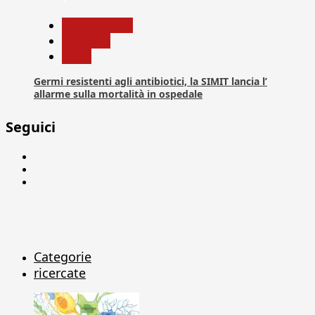
Com. Stampa
Medicina
News
Germi resistenti agli antibiotici, la SIMIT lancia l’
allarme sulla mortalità in ospedale
Seguici
Facebook
Linkedin
X
Categorie
ricercate