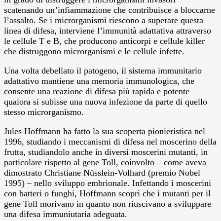
scatenando un’infiammazione che contribuisce a bloccarne
l’assalto. Se i microrganismi riescono a superare questa
linea di difesa, interviene l’immunità adattativa attraverso
le cellule T e B, che producono anticorpi e cellule killer
che distruggono microrganismi e le cellule infette.
Una volta debellato il patogeno, il sistema immunitario
adattativo mantiene una memoria immunologica, che
consente una reazione di difesa più rapida e potente
qualora si subisse una nuova infezione da parte di quello
stesso microrganismo.
Jules Hoffmann ha fatto la sua scoperta pionieristica nel
1996, studiando i meccanismi di difesa nel moscerino della
frutta, studiandolo anche in diversi moscerini mutanti, in
particolare rispetto al gene Toll, coinvolto – come aveva
dimostrato Christiane Nüsslein-Volhard (premio Nobel
1995) – nello sviluppo embrionale. Infettando i moscerini
con batteri o funghi, Hoffmann scoprì che i mutanti per il
gene Toll morivano in quanto non riuscivano a sviluppare
una difesa immuniutaria adeguata.