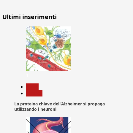
Ultimi inserimenti
1
News
Ricerca
La proteina chiave dell’Alzheimer si propaga
utilizzando i neuroni