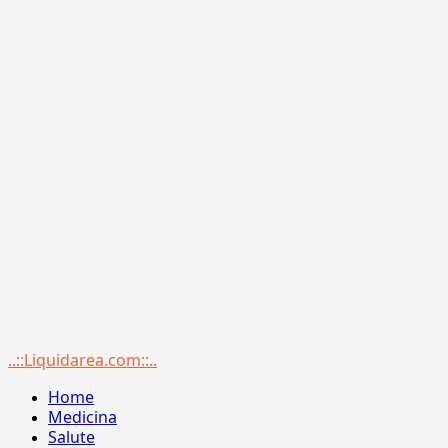
Menu
..::Liquidarea.com::..
principale
Home
Medicina
Salute