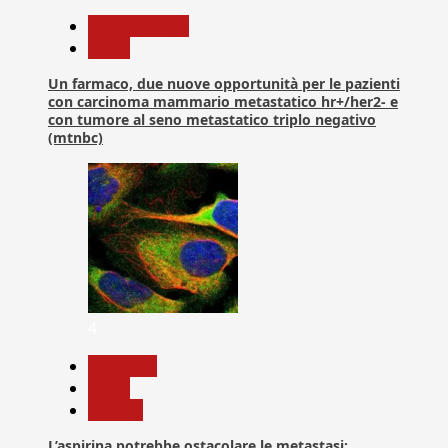
Com. Stampa
News
Un farmaco, due nuove opportunità per le pazienti
con carcinoma mammario metastatico hr+/her2- e
con tumore al seno metastatico triplo negativo
(mtnbc)
4
Medicina
News
Ricerca
L’aspirina potrebbe ostacolare le metastasi: