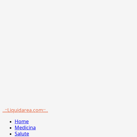
Menu
..::Liquidarea.com::..
principale
Home
Medicina
Salute