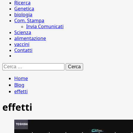
Ricerca
Genetica
biologia
Com. Stampa
Invia Comunicati
Scienza
alimentazione
vaccini
Contatti
Ricerca
per:
Home
Blog
effetti
effetti