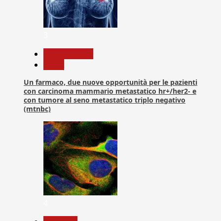
3
Com. Stampa
News
Un farmaco, due nuove opportunità per le pazienti
con carcinoma mammario metastatico hr+/her2- e
con tumore al seno metastatico triplo negativo
(mtnbc)
4