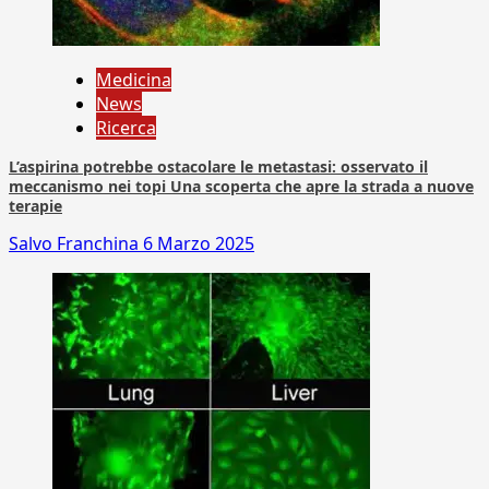
Medicina
News
Ricerca
L’aspirina potrebbe ostacolare le metastasi: osservato il
meccanismo nei topi Una scoperta che apre la strada a nuove
terapie
Salvo Franchina
6 Marzo 2025