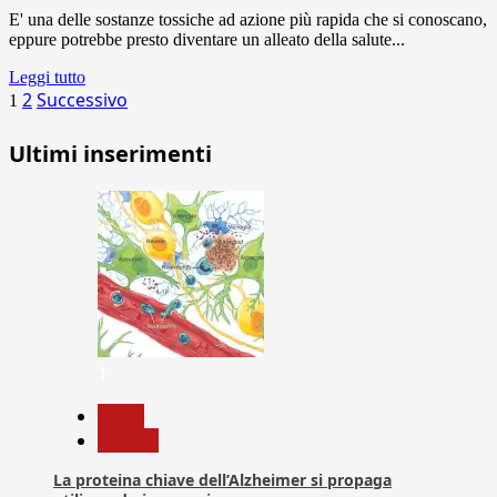
E' una delle sostanze tossiche ad azione più rapida che si conoscano,
eppure potrebbe presto diventare un alleato della salute...
Leggi tutto
Paginazione
2
Successivo
1
degli
Ultimi inserimenti
articoli
1
News
Ricerca
La proteina chiave dell’Alzheimer si propaga