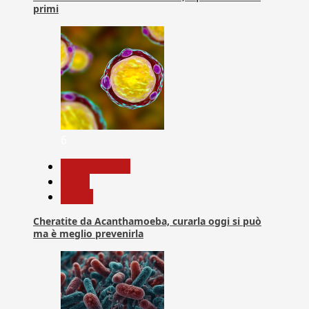
primi
6
Com. Stampa
News
Salute
Cheratite da Acanthamoeba, curarla oggi si può
ma è meglio prevenirla