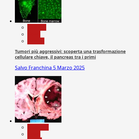
biologia
News
Ricerca
Tumori più aggressivi: scoperta una trasformazione
cellulare chiave, il pancreas tra i primi
Salvo Franchina
5 Marzo 2025
Medicina
News