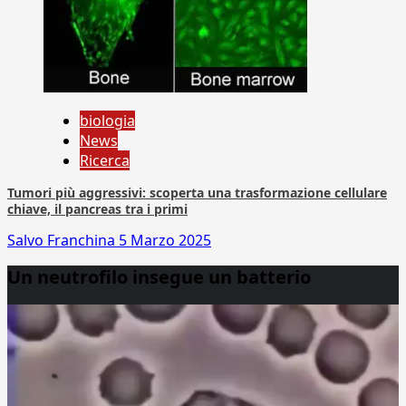
biologia
News
Ricerca
Tumori più aggressivi: scoperta una trasformazione cellulare
chiave, il pancreas tra i primi
Salvo Franchina
5 Marzo 2025
Un neutrofilo insegue un batterio
Video
Player