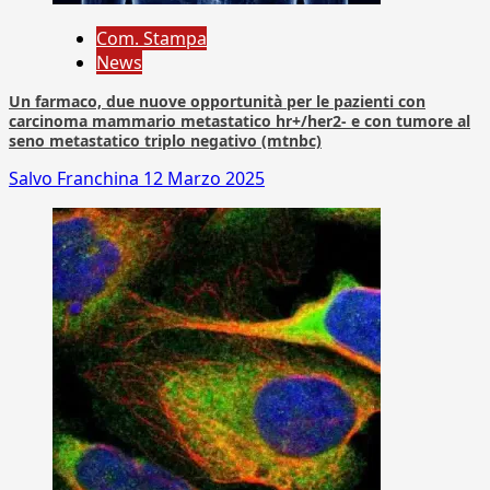
Com. Stampa
News
Un farmaco, due nuove opportunità per le pazienti con
carcinoma mammario metastatico hr+/her2- e con tumore al
seno metastatico triplo negativo (mtnbc)
Salvo Franchina
12 Marzo 2025