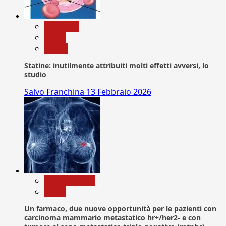
Medicina
News
Salute
Statine: inutilmente attribuiti molti effetti avversi, lo
studio
Salvo Franchina
13 Febbraio 2026
Com. Stampa
News
Un farmaco, due nuove opportunità per le pazienti con
carcinoma mammario metastatico hr+/her2- e con