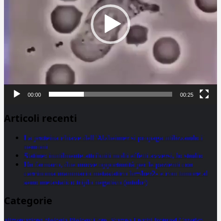
00:00
00:25
Articoli recenti
La proteina chiave dell’Alzheimer si propaga utilizzando i
neuroni
Statine: inutilmente attribuiti molti effetti avversi, lo studio
Un farmaco, due nuove opportunità per le pazienti con
carcinoma mammario metastatico hr+/her2- e con tumore al
seno metastatico triplo negativo (mtnbc)
Categorie
alimentazione
biologia
Biology
Com. Stampa
Epatiti
featured
Genetica