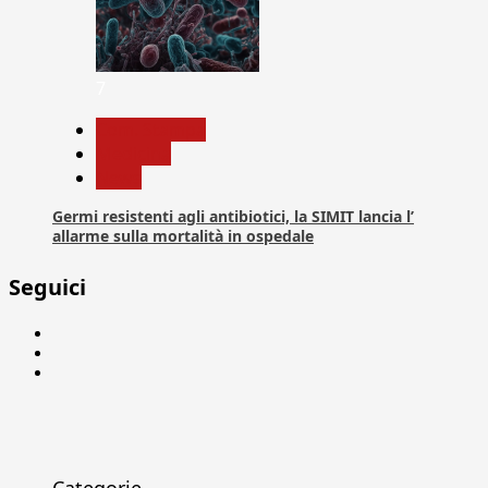
7
Com. Stampa
Medicina
News
Germi resistenti agli antibiotici, la SIMIT lancia l’
allarme sulla mortalità in ospedale
Seguici
Facebook
Linkedin
X
Categorie