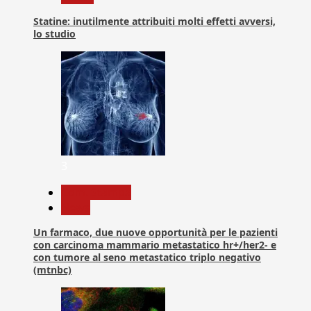
Statine: inutilmente attribuiti molti effetti avversi,
lo studio
3
Com. Stampa
News
Un farmaco, due nuove opportunità per le pazienti
con carcinoma mammario metastatico hr+/her2- e
con tumore al seno metastatico triplo negativo
(mtnbc)