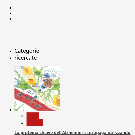
Facebook
Linkedin
X
Categorie
ricercate
News
Ricerca
La proteina chiave dell’Alzheimer si propaga utilizzando