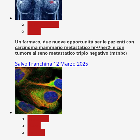
Com. Stampa
News
Un farmaco, due nuove opportunità per le pazienti con
carcinoma mammario metastatico hr+/her2- e con
tumore al seno metastatico triplo negativo (mtnbc)
Salvo Franchina
12 Marzo 2025
Medicina
News
Ricerca