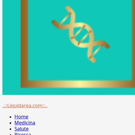
Menu
..::Liquidarea.com::..
principale
Home
Medicina
Salute
Ricerca