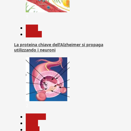
1
News
Ricerca
La proteina chiave dell’Alzheimer si propaga
utilizzando i neuroni
2
Medicina
News
Salute