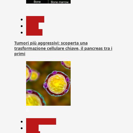
5
biologia
News
Ricerca
Tumori più aggressivi: scoperta una
trasformazione cellulare chiave, il pancreas tra i
primi
6
Com. Stampa
News