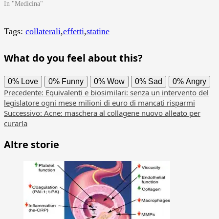
In "Medicina"
Tags:
collaterali
,
effetti
,
statine
What do you feel about this?
0%
Love
0%
Funny
0%
Wow
0%
Sad
0%
Angry
Navigazione
Precedente:
Equivalenti e biosimilari: senza un intervento del
legislatore ogni mese milioni di euro di mancati risparmi
articolo
Successivo:
Acne: maschera al collagene nuovo alleato per
curarla
Altre storie