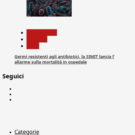
7
Com. Stampa
Medicina
News
Germi resistenti agli antibiotici, la SIMIT lancia l’
allarme sulla mortalità in ospedale
Seguici
Facebook
Linkedin
X
Categorie