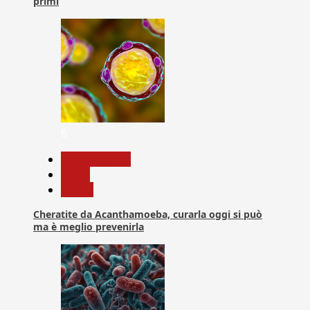
primi
6
Com. Stampa
News
Salute
Cheratite da Acanthamoeba, curarla oggi si può
ma è meglio prevenirla