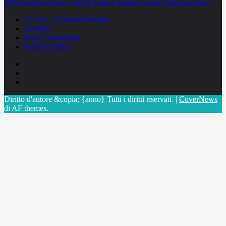
Medicina
News
Ricerca
Salute
Science
Scienza
vaccini
Veterinaria
video
CCSVI e Sclerosi Multipla
Sitemap
Invia Comunicati
Privacy Policy
Facebook
Linkedin
X
Diritto d'autore &copia; {anno} Tutti i diritti riservati.
|
CoverNews
di AF themes.