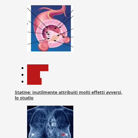
2
Medicina
News
Salute
Statine: inutilmente attribuiti molti effetti avversi,
lo studio