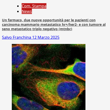
Com. Stampa
News
Un farmaco, due nuove opportunità per le pazienti con
carcinoma mammario metastatico hr+/her2- e con tumore al
seno metastatico triplo negativo (mtnbc)
Salvo Franchina
12 Marzo 2025