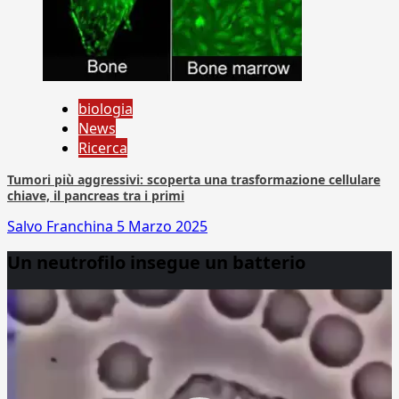
biologia
News
Ricerca
Tumori più aggressivi: scoperta una trasformazione cellulare
chiave, il pancreas tra i primi
Salvo Franchina
5 Marzo 2025
Un neutrofilo insegue un batterio
Video
Player