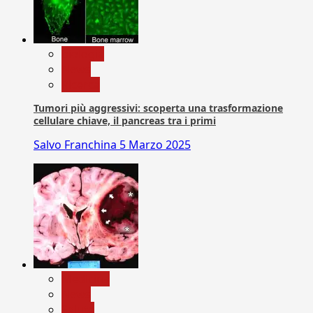
biologia
News
Ricerca
Tumori più aggressivi: scoperta una trasformazione
cellulare chiave, il pancreas tra i primi
Salvo Franchina
5 Marzo 2025
Medicina
News
Salute