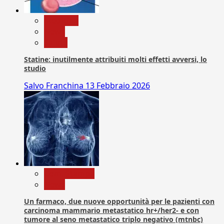
Medicina
News
Salute
Statine: inutilmente attribuiti molti effetti avversi, lo
studio
Salvo Franchina
13 Febbraio 2026
Com. Stampa
News
Un farmaco, due nuove opportunità per le pazienti con
carcinoma mammario metastatico hr+/her2- e con
tumore al seno metastatico triplo negativo (mtnbc)