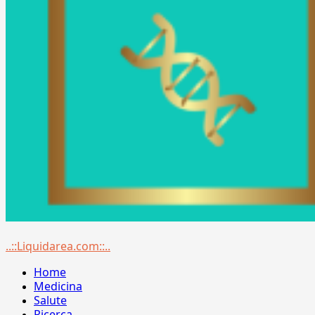
Menu
..::Liquidarea.com::..
principale
Home
Medicina
Salute
Ricerca