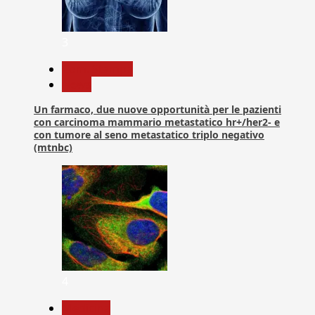
3
Com. Stampa
News
Un farmaco, due nuove opportunità per le pazienti
con carcinoma mammario metastatico hr+/her2- e
con tumore al seno metastatico triplo negativo
(mtnbc)
4
Medicina