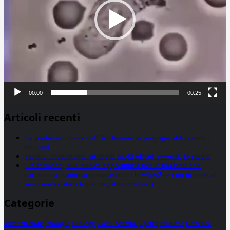
00:00
00:25
Articoli recenti
La proteina chiave dell’Alzheimer si propaga utilizzando i
neuroni
Statine: inutilmente attribuiti molti effetti avversi, lo studio
Un farmaco, due nuove opportunità per le pazienti con
carcinoma mammario metastatico hr+/her2- e con tumore al
seno metastatico triplo negativo (mtnbc)
Categorie
alimentazione
biologia
Biology
Com. Stampa
Epatiti
featured
Genetica