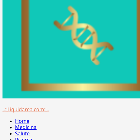
Menu
..::Liquidarea.com::..
principale
Home
Medicina
Salute
Ricerca