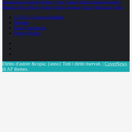
alimentazione
biologia
Biology
Com. Stampa
Epatiti
featured
Genetica
Medicina
News
Ricerca
Salute
Science
Scienza
vaccini
Veterinaria
video
CCSVI e Sclerosi Multipla
Sitemap
Invia Comunicati
Privacy Policy
Facebook
Linkedin
X
Diritto d'autore &copia; {anno} Tutti i diritti riservati.
|
CoverNews
di AF themes.