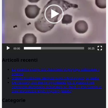
00:00
00:25
Articoli recenti
La proteina chiave dell’Alzheimer si propaga utilizzando i
neuroni
Statine: inutilmente attribuiti molti effetti avversi, lo studio
Un farmaco, due nuove opportunità per le pazienti con
carcinoma mammario metastatico hr+/her2- e con tumore al
seno metastatico triplo negativo (mtnbc)
Categorie