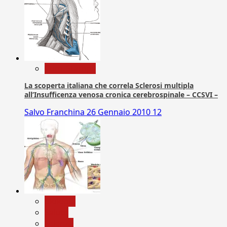
Com. Stampa
La scoperta italiana che correla Sclerosi multipla
all’Insufficenza venosa cronica cerebrospinale – CCSVI –
Salvo Franchina
26 Gennaio 2010
12
biologia
Salute
Scienza