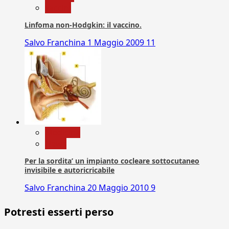
vaccini
Linfoma non-Hodgkin: il vaccino.
Salvo Franchina
1 Maggio 2009
11
Medicina
News
Per la sordita’ un impianto cocleare sottocutaneo
invisibile e autoricricabile
Salvo Franchina
20 Maggio 2010
9
Potresti esserti perso