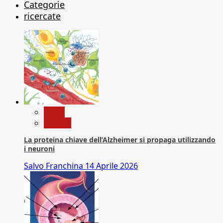
Categorie
ricercate
News
Ricerca
La proteina chiave dell’Alzheimer si propaga utilizzando
i neuroni
Salvo Franchina
14 Aprile 2026