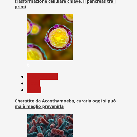
trasformazione cellulare chiave, il pancreas tra i
primi
6
Com. Stampa
News
Salute
Cheratite da Acanthamoeba, curarla oggi si può
ma è meglio prevenirla