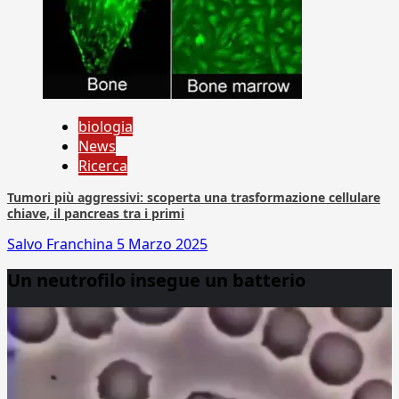
biologia
News
Ricerca
Tumori più aggressivi: scoperta una trasformazione cellulare
chiave, il pancreas tra i primi
Salvo Franchina
5 Marzo 2025
Un neutrofilo insegue un batterio
Video
Player