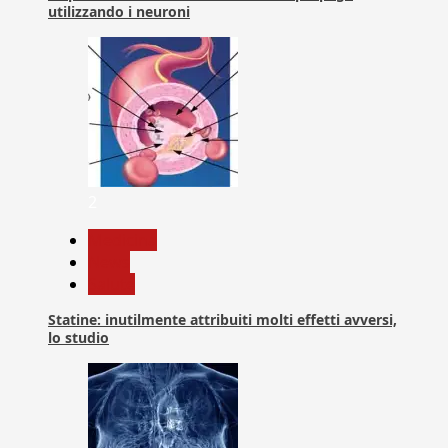
utilizzando i neuroni
2
Medicina
News
Salute
Statine: inutilmente attribuiti molti effetti avversi,
lo studio