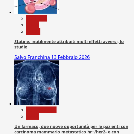
Medicina
News
Salute
Statine: inutilmente attribuiti molti effetti avversi, lo
studio
Salvo Franchina
13 Febbraio 2026
Com. Stampa
News
Un farmaco, due nuove opportunità per le pazienti con
carcinoma mammario metastatico hr+/her2- e con