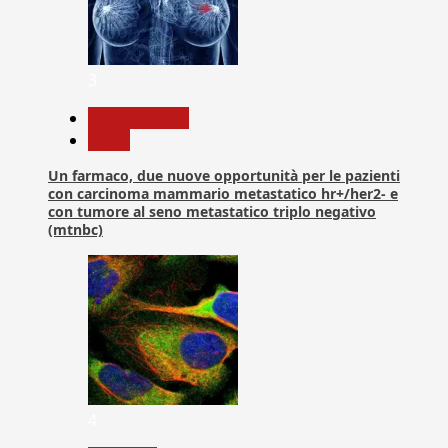
3
Com. Stampa
News
Un farmaco, due nuove opportunità per le pazienti
con carcinoma mammario metastatico hr+/her2- e
con tumore al seno metastatico triplo negativo
(mtnbc)
4