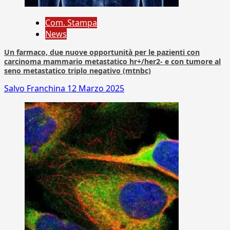
Com. Stampa
News
Un farmaco, due nuove opportunità per le pazienti con
carcinoma mammario metastatico hr+/her2- e con tumore al
seno metastatico triplo negativo (mtnbc)
Salvo Franchina
12 Marzo 2025