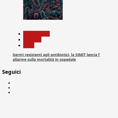
7
Com. Stampa
Medicina
News
Germi resistenti agli antibiotici, la SIMIT lancia l’
allarme sulla mortalità in ospedale
Seguici
Facebook
Linkedin
X