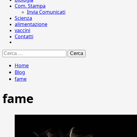
Com. Stampa
Invia Comunicati
Scienza
alimentazione
vaccini
Contatti
Ricerca
per:
Home
Blog
fame
fame