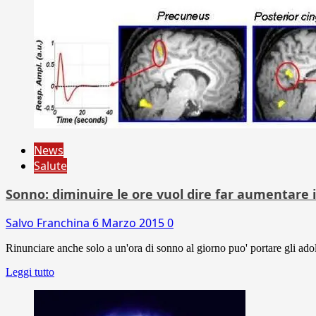
News
Salute
Sonno: diminuire le ore vuol dire far aumentare i
Salvo Franchina
6 Marzo 2015
0
Rinunciare anche solo a un'ora di sonno al giorno puo' portare gli adole
Leggi tutto