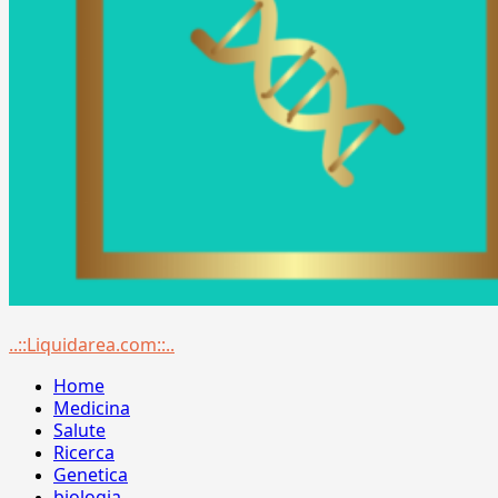
Menu
..::Liquidarea.com::..
principale
Home
Medicina
Salute
Ricerca
Genetica
biologia