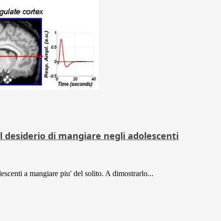
l desiderio di mangiare negli adolescenti
scenti a mangiare piu' del solito. A dimostrarlo...