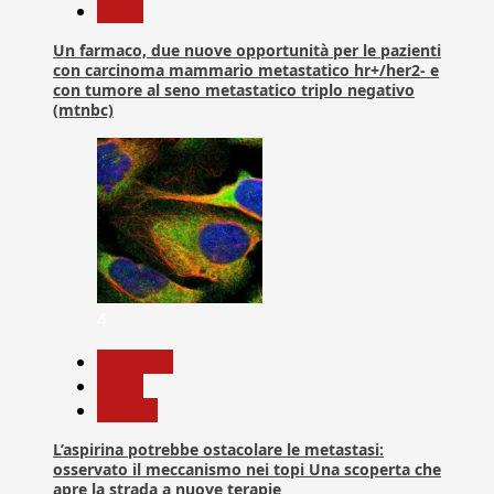
News
Un farmaco, due nuove opportunità per le pazienti
con carcinoma mammario metastatico hr+/her2- e
con tumore al seno metastatico triplo negativo
(mtnbc)
4
Medicina
News
Ricerca
L’aspirina potrebbe ostacolare le metastasi:
osservato il meccanismo nei topi Una scoperta che
apre la strada a nuove terapie