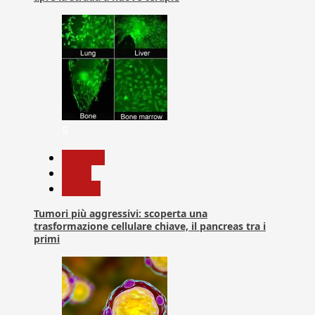
5
biologia
News
Ricerca
Tumori più aggressivi: scoperta una
trasformazione cellulare chiave, il pancreas tra i
primi