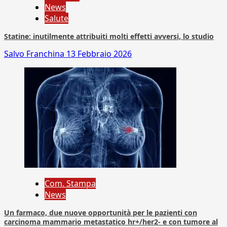
News
Salute
Statine: inutilmente attribuiti molti effetti avversi, lo studio
Salvo Franchina
13 Febbraio 2026
Com. Stampa
News
Un farmaco, due nuove opportunità per le pazienti con
carcinoma mammario metastatico hr+/her2- e con tumore al