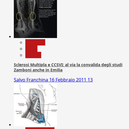
Medicina
News
Ricerca
Sclerosi Multipla e CCSVI: al via la convalida degli studi
Zamboni anche in Emilia
Salvo Franchina
16 Febbraio 2011
13