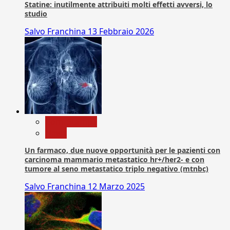
Statine: inutilmente attribuiti molti effetti avversi, lo
studio
Salvo Franchina
13 Febbraio 2026
Com. Stampa
News
Un farmaco, due nuove opportunità per le pazienti con
carcinoma mammario metastatico hr+/her2- e con
tumore al seno metastatico triplo negativo (mtnbc)
Salvo Franchina
12 Marzo 2025