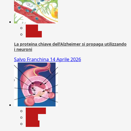
News
Ricerca
La proteina chiave dell’Alzheimer si propaga utilizzando
i neuroni
Salvo Franchina
14 Aprile 2026
Medicina
News
Salute