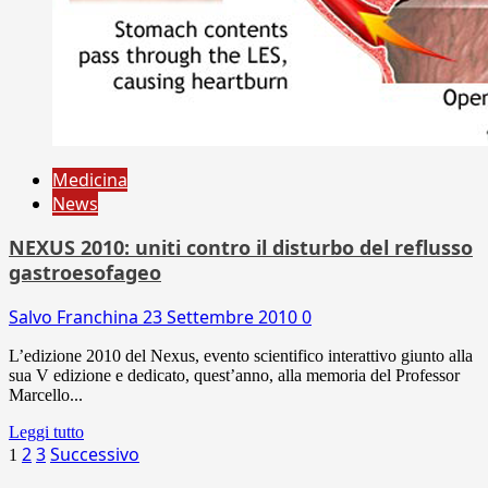
Medicina
News
NEXUS 2010: uniti contro il disturbo del reflusso
gastroesofageo
Salvo Franchina
23 Settembre 2010
0
L’edizione 2010 del Nexus, evento scientifico interattivo giunto alla
sua V edizione e dedicato, quest’anno, alla memoria del Professor
Marcello...
Leggi tutto
Paginazione
2
3
Successivo
1