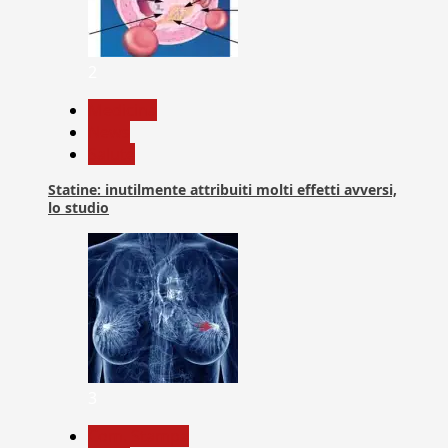
2
Medicina
News
Salute
Statine: inutilmente attribuiti molti effetti avversi,
lo studio
3
Com. Stampa