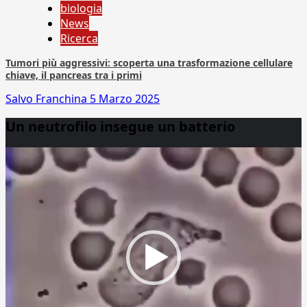
biologia
News
Ricerca
Tumori più aggressivi: scoperta una trasformazione cellulare
chiave, il pancreas tra i primi
Salvo Franchina
5 Marzo 2025
Un neutrofilo insegue un batterio
Video
Player