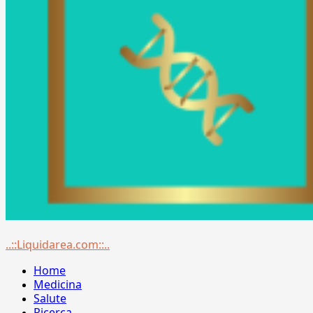
Menu
..::Liquidarea.com::..
principale
Home
Medicina
Salute
Ricerca