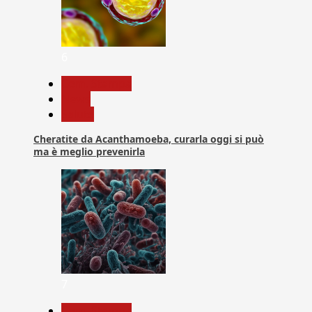
6
Com. Stampa
News
Salute
Cheratite da Acanthamoeba, curarla oggi si può
ma è meglio prevenirla
7
Com. Stampa