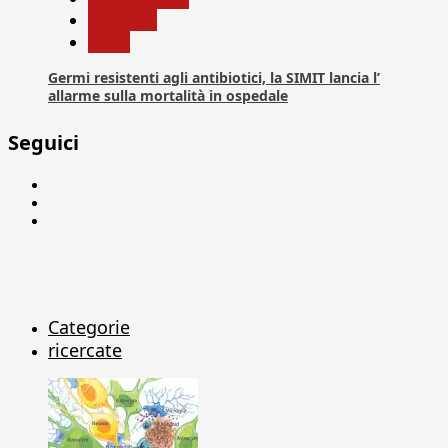
Medicina
News
Germi resistenti agli antibiotici, la SIMIT lancia l’
allarme sulla mortalità in ospedale
Seguici
Facebook
Linkedin
X
Categorie
ricercate