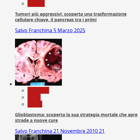
Ricerca
Tumori più aggressivi: scoperta una trasformazione
cellulare chiave, il pancreas tra i primi
Salvo Franchina
5 Marzo 2025
Medicina
News
Salute
Glioblastoma: scoperta la sua strategia mortale che apre
strade a nuove cure
Salvo Franchina
21 Novembre 2010
21