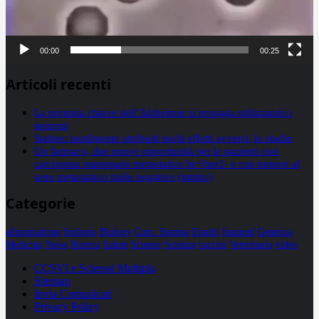
00:00
00:25
Articoli recenti
La proteina chiave dell’Alzheimer si propaga utilizzando i
neuroni
Statine: inutilmente attribuiti molti effetti avversi, lo studio
Un farmaco, due nuove opportunità per le pazienti con
carcinoma mammario metastatico hr+/her2- e con tumore al
seno metastatico triplo negativo (mtnbc)
Categorie
alimentazione
biologia
Biology
Com. Stampa
Epatiti
featured
Genetica
Medicina
News
Ricerca
Salute
Science
Scienza
vaccini
Veterinaria
video
CCSVI e Sclerosi Multipla
Sitemap
Invia Comunicati
Privacy Policy