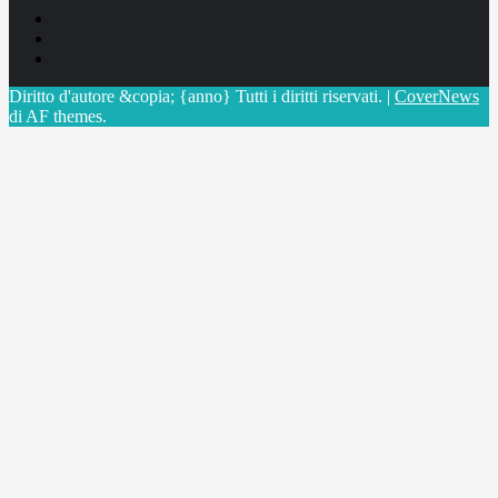
Facebook
Linkedin
X
Diritto d'autore &copia; {anno} Tutti i diritti riservati.
|
CoverNews
di AF themes.