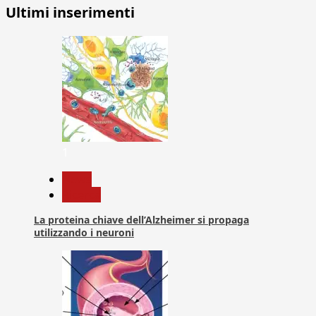
degli
Ultimi inserimenti
articoli
1
News
Ricerca
La proteina chiave dell’Alzheimer si propaga
utilizzando i neuroni