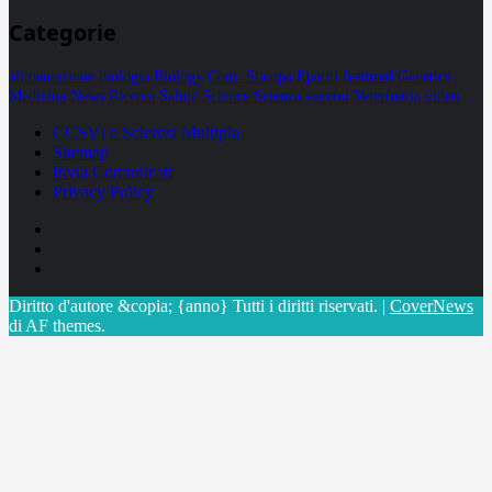
Categorie
alimentazione
biologia
Biology
Com. Stampa
Epatiti
featured
Genetica
Medicina
News
Ricerca
Salute
Science
Scienza
vaccini
Veterinaria
video
CCSVI e Sclerosi Multipla
Sitemap
Invia Comunicati
Privacy Policy
Facebook
Linkedin
X
Diritto d'autore &copia; {anno} Tutti i diritti riservati.
|
CoverNews
di AF themes.