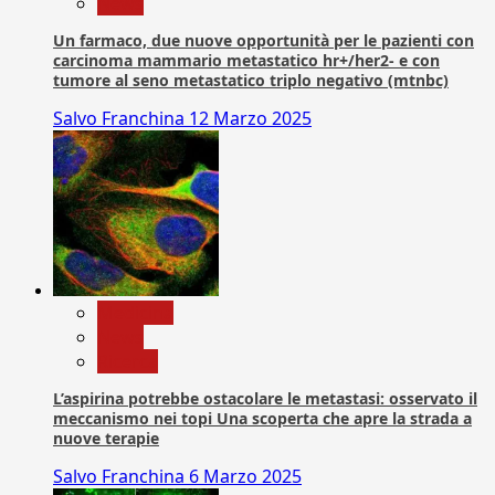
News
Un farmaco, due nuove opportunità per le pazienti con
carcinoma mammario metastatico hr+/her2- e con
tumore al seno metastatico triplo negativo (mtnbc)
Salvo Franchina
12 Marzo 2025
Medicina
News
Ricerca
L’aspirina potrebbe ostacolare le metastasi: osservato il
meccanismo nei topi Una scoperta che apre la strada a
nuove terapie
Salvo Franchina
6 Marzo 2025