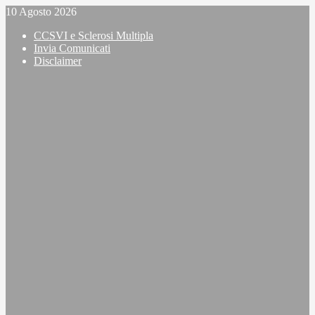
Vai
10 Agosto 2026
al
CCSVI e Sclerosi Multipla
contenuto
Invia Comunicati
Disclaimer