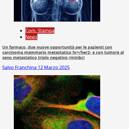
Com. Stampa
News
Un farmaco, due nuove opportunità per le pazienti con
carcinoma mammario metastatico hr+/her2- e con tumore al
seno metastatico triplo negativo (mtnbc)
Salvo Franchina
12 Marzo 2025