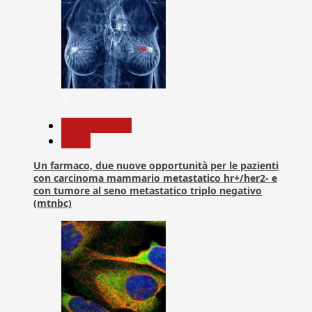
3
Com. Stampa
News
Un farmaco, due nuove opportunità per le pazienti
con carcinoma mammario metastatico hr+/her2- e
con tumore al seno metastatico triplo negativo
(mtnbc)