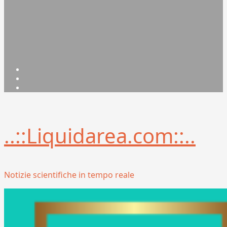
Facebook
Linkedin
X
..::Liquidarea.com::..
Notizie scientifiche in tempo reale