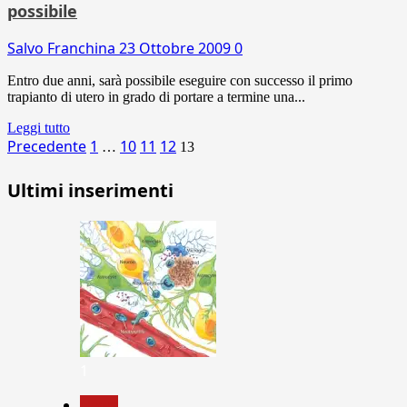
possibile
Salvo Franchina
23 Ottobre 2009
0
Entro due anni, sarà possibile eseguire con successo il primo
trapianto di utero in grado di portare a termine una...
Leggi tutto
Paginazione
Precedente
1
10
11
12
…
13
degli
Ultimi inserimenti
articoli
1
News