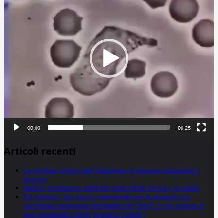
00:00
00:25
Articoli recenti
La proteina chiave dell’Alzheimer si propaga utilizzando i
neuroni
Statine: inutilmente attribuiti molti effetti avversi, lo studio
Un farmaco, due nuove opportunità per le pazienti con
carcinoma mammario metastatico hr+/her2- e con tumore al
seno metastatico triplo negativo (mtnbc)