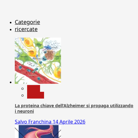
Categorie
ricercate
News
Ricerca
La proteina chiave dell’Alzheimer si propaga utilizzando
i neuroni
Salvo Franchina
14 Aprile 2026