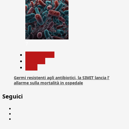
7
Com. Stampa
Medicina
News
Germi resistenti agli antibiotici, la SIMIT lancia l’
allarme sulla mortalità in ospedale
Seguici
Facebook
Linkedin
X