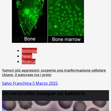
biologia
News
Ricerca
Tumori più aggressivi: scoperta una trasformazione cellulare
chiave, il pancreas tra i primi
Salvo Franchina
5 Marzo 2025
Un neutrofilo insegue un batterio
Video
Player