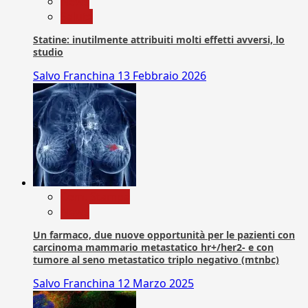
News
Salute
Statine: inutilmente attribuiti molti effetti avversi, lo
studio
Salvo Franchina
13 Febbraio 2026
Com. Stampa
News
Un farmaco, due nuove opportunità per le pazienti con
carcinoma mammario metastatico hr+/her2- e con
tumore al seno metastatico triplo negativo (mtnbc)
Salvo Franchina
12 Marzo 2025