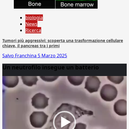
biologia
News
Ricerca
Tumori più aggressivi: scoperta una trasformazione cellulare
chiave, il pancreas tra i primi
Salvo Franchina
5 Marzo 2025
Un neutrofilo insegue un batterio
Video
Player