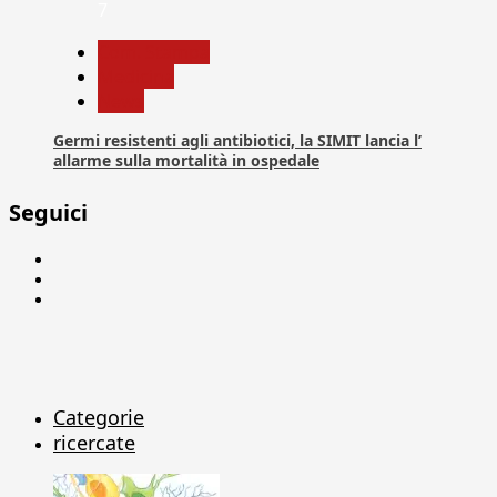
7
Com. Stampa
Medicina
News
Germi resistenti agli antibiotici, la SIMIT lancia l’
allarme sulla mortalità in ospedale
Seguici
Facebook
Linkedin
X
Categorie
ricercate