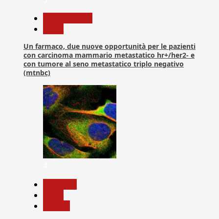
Com. Stampa
News
Un farmaco, due nuove opportunità per le pazienti
con carcinoma mammario metastatico hr+/her2- e
con tumore al seno metastatico triplo negativo
(mtnbc)
4
Medicina
News
Ricerca