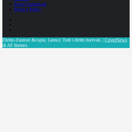
Invia Comunicati
Privacy Policy
Facebook
Linkedin
X
Diritto d'autore &copia; {anno} Tutti i diritti riservati.
|
CoverNews
di AF themes.