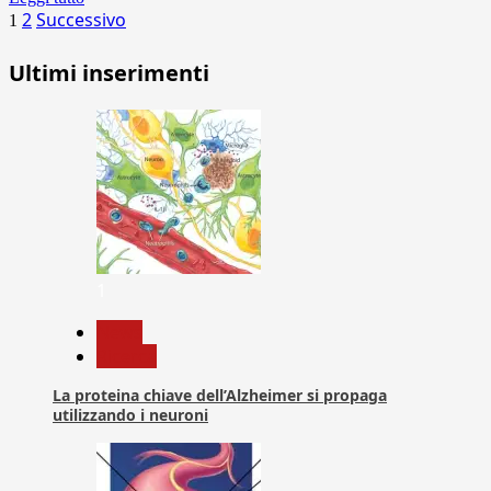
Paginazione
2
Successivo
1
degli
Ultimi inserimenti
articoli
1
News
Ricerca
La proteina chiave dell’Alzheimer si propaga
utilizzando i neuroni