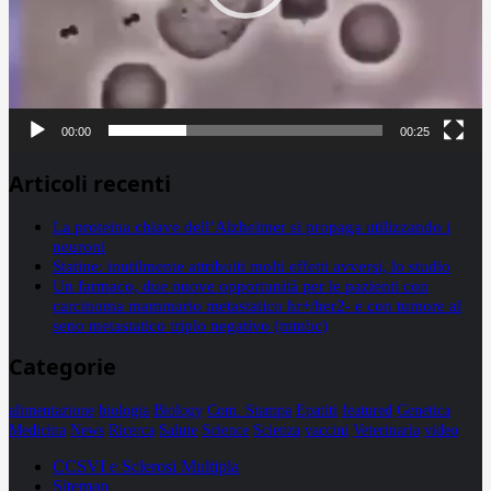
00:00
00:25
Articoli recenti
La proteina chiave dell’Alzheimer si propaga utilizzando i
neuroni
Statine: inutilmente attribuiti molti effetti avversi, lo studio
Un farmaco, due nuove opportunità per le pazienti con
carcinoma mammario metastatico hr+/her2- e con tumore al
seno metastatico triplo negativo (mtnbc)
Categorie
alimentazione
biologia
Biology
Com. Stampa
Epatiti
featured
Genetica
Medicina
News
Ricerca
Salute
Science
Scienza
vaccini
Veterinaria
video
CCSVI e Sclerosi Multipla
Sitemap