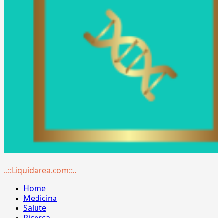
Menu
..::Liquidarea.com::..
principale
Home
Medicina
Salute
Ricerca