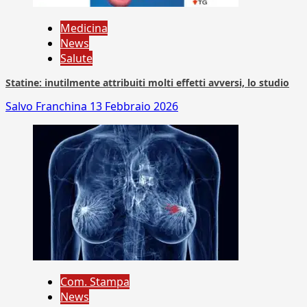
Medicina
News
Salute
Statine: inutilmente attribuiti molti effetti avversi, lo studio
Salvo Franchina
13 Febbraio 2026
Com. Stampa
News