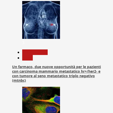
3
Com. Stampa
News
Un farmaco, due nuove opportunità per le pazienti
con carcinoma mammario metastatico hr+/her2- e
con tumore al seno metastatico triplo negativo
(mtnbc)