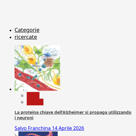
Categorie
ricercate
News
Ricerca
La proteina chiave dell’Alzheimer si propaga utilizzando
i neuroni
Salvo Franchina
14 Aprile 2026