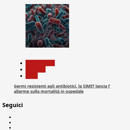
7
Com. Stampa
Medicina
News
Germi resistenti agli antibiotici, la SIMIT lancia l’
allarme sulla mortalità in ospedale
Seguici
Facebook
Linkedin
X