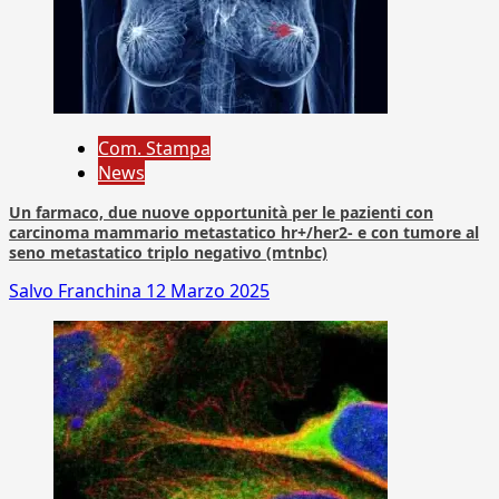
Com. Stampa
News
Un farmaco, due nuove opportunità per le pazienti con
carcinoma mammario metastatico hr+/her2- e con tumore al
seno metastatico triplo negativo (mtnbc)
Salvo Franchina
12 Marzo 2025