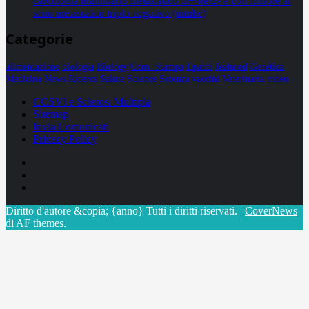
carcinoma mammario metastatico hr+/her2- e con tumore al
seno metastatico triplo negativo (mtnbc)
Categorie
alimentazione
biologia
Biology
Com. Stampa
Epatiti
featured
Genetica
Medicina
News
Ricerca
Salute
Science
Scienza
vaccini
Veterinaria
video
CCSVI e Sclerosi Multipla
Sitemap
Invia Comunicati
Privacy Policy
Facebook
Linkedin
X
Diritto d'autore &copia; {anno} Tutti i diritti riservati.
|
CoverNews
di AF themes.