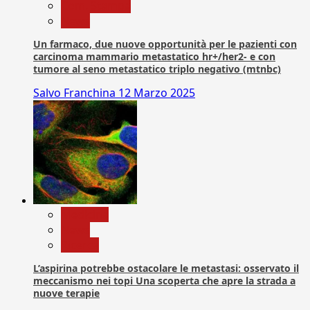
Com. Stampa
News
Un farmaco, due nuove opportunità per le pazienti con
carcinoma mammario metastatico hr+/her2- e con
tumore al seno metastatico triplo negativo (mtnbc)
Salvo Franchina
12 Marzo 2025
Medicina
News
Ricerca
L’aspirina potrebbe ostacolare le metastasi: osservato il
meccanismo nei topi Una scoperta che apre la strada a
nuove terapie