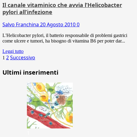
Il canale vitaminico che avvia l’Helicobacter
pylori all’infezione
Salvo Franchina
20 Agosto 2010
0
L'Helicobacter pylori, il batterio responsabile di problemi gastrici
come ulcere e tumori, ha bisogno di vitamina B6 per poter dar...
Leggi tutto
Paginazione
2
Successivo
1
degli
Ultimi inserimenti
articoli
1