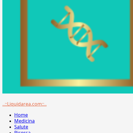
Menu
..::Liquidarea.com::..
principale
Home
Medicina
Salute
Ricerca