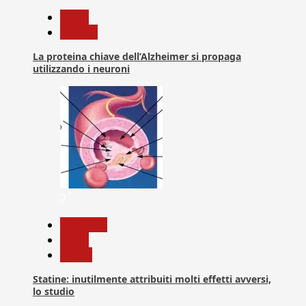
News
Ricerca
La proteina chiave dell’Alzheimer si propaga
utilizzando i neuroni
2
Medicina
News
Salute
Statine: inutilmente attribuiti molti effetti avversi,
lo studio