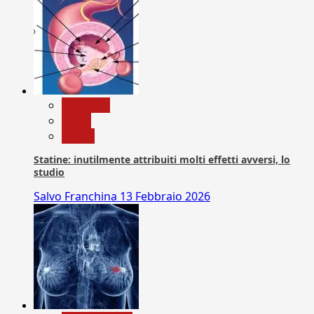
Medicina
News
Salute
Statine: inutilmente attribuiti molti effetti avversi, lo
studio
Salvo Franchina
13 Febbraio 2026