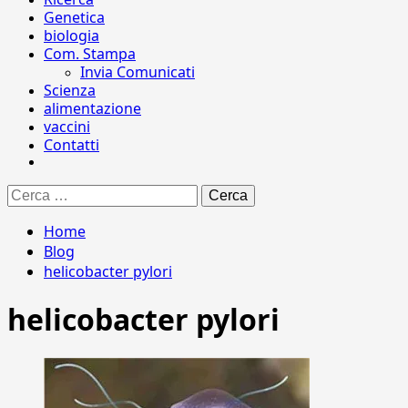
Genetica
biologia
Com. Stampa
Invia Comunicati
Scienza
alimentazione
vaccini
Contatti
Ricerca
per:
Home
Blog
helicobacter pylori
helicobacter pylori